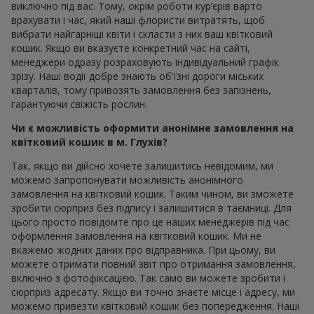
виключно під вас. Тому, окрім роботи кур’єрів варто
врахувати і час, який наші флористи витратять, щоб
вибрати найгарніші квіти і скласти з них ваш квітковий
кошик. Якщо ви вказуєте конкретний час на сайті,
менеджери одразу розраховують індивідуальний графік
зрізу. Наші водії добре знають об'їзні дороги міських
кварталів, тому привозять замовлення без запізнень,
гарантуючи свіжість рослин.
Чи є можливість оформити анонімне замовлення на
квітковий кошик в м. Глухів?
Так, якщо ви дійсно хочете залишитись невідомим, ми
можемо запропонувати можливість анонімного
замовлення на квітковий кошик. Таким чином, ви зможете
зробити сюрприз без підпису і залишитися в таємниці. Для
цього просто повідомте про це наших менеджерів під час
оформлення замовлення на квітковий кошик. Ми не
вкажемо жодних даних про відправника. При цьому, ви
можете отримати повний звіт про отримання замовлення,
включно з фотофіксацією. Так само ви можете зробити і
сюрприз адресату. Якщо ви точно знаєте місце і адресу, ми
можемо привезти квітковий кошик без попередження. Наші