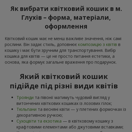
Як вибрати квітковий кошик в м.
Глухів – форма, матеріали,
оформлення
Квітковий кошик має не менш важливе значення, ніж самі
рослини. Він задає стиль, доповнює
композицію з квітів
в
кошику і має бути зручним для транспортування. Вибір
кошика для квітів — це не просто питання естетики, а
основа, яка формує загальне враження про подарунок.
Який квітковий кошик
підійде під різні види квітів
Троянди
та півонії матимуть чудовий вигляд у
витончених квіткових кошиках із лозових гілок;
Тюльпани
та весняні квіти — у плетених формочках із
декоративною ручкою;
Сухоцвіти та екзотика
— в квітковому кошику з
крафтовими елементами або джутовими вставками;