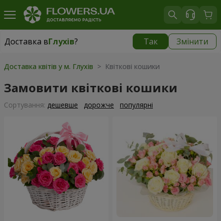
Доставка в
Глухів
?
Так
Змінити
Доставка в
Глухів
|
3435 грн
Доставка квітів у м. Глухів
> Квіткові кошики
Замовити квіткові кошики
Сортування:
дешевше
дорожче
популярні