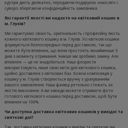
кур'єри діють делікатно, передаючи подарунок «наосліп» і
суворо зберігаючи конфіденційність замовника.
Які гарантії якості ви надаєте на квітковий кошик в
м. Глухів?
Ми гарантуємо свіжість, оригінальність і професійну якість
кожного квіткового кошику в м. Глухів. Усі квіткові кошики
формуються безпосередньо перед доставкою, так що
можете бути впевнені, що вони простоять якнайменше 5
днів з моменту отримання. Інакше ми зробимо заміну. Але
впевнені — це не знадобиться. Наші флористи
використовують лише свіжі квіти для квіткового кошика,
щойно доставлені з квіткових баз. Кожна композиція у
кошику у м. Глухів створюється вручну з урахуванням
вашого замовлення. Наші фахівці ретельно стежать за
якістю виконання. А ви завжди можете отримати фото
готового квіткового кошика перед доставкою, щоб бути
впевнені на 100%.
Чи доступна доставка квіткових кошиків у вихідні та
святкові дні?
Так, доставка квіткових кошиків у вихідні та святкові дні