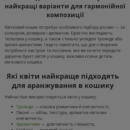
найкращі варіанти для гармонійної
композиції
Квітковий кошик потребує особливого підбору рослин — за
кольором, розміром і ароматом. Ефектно виглядають
тюльпани у кошику, а також стильно укладені троянди або
зрізані хризантеми. І варто пам’ятати, що для створення
потрібного настрою та послання, яке ви хочете передати
даруючи букет квітів у кошику, важлива кожна деталь
квіткового кошика.
Які квіти найкраще підходять
для аранжування в кошику
Найчастіше використовуються квіти у кошику:
Троянди
— класика романтики й елегантності;
Півонії — об’єм, текстура, ароматна квіткова
елегантність;
Хризантеми
— довговічність і пишність;
Гербери — яскравий акцент;