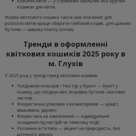
Класичні квіти — у стриманих овальних або круглих
кошиках для квітів.
Форма квіткового кошика також має значення: для
розлогих квітів краще обирати глибокий кошик, для щільних
бутонів — широку пласку основу.
Тренди в оформленні
квіткових кошиків 2025 року в
м. Глухів
У 2025 році у тренді серед квіткових кошиків:
Поєднання кольорів і текстур у букеті — букет у
кошику, що поєднує мікс яскравих бутонів і матових
листків;
Флористична упаковка з екоматеріалів — крафт,
мішковина, дерево;
Флористика на замовлення — індивідуальне
складання під настрій чи тематику події;
Рослинна естетика — акцент на природність, без
штучного декору.