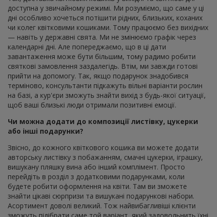
доступна у звичайному режимі. Ми розуміємо, що саме у ці
дні особливо хочеться потішити рідних, близьких, коханих
чи колег квітковими кошиками. Тому працюємо без вихідних
— навіть у державні свята. Ми не змінюємо графік через
календарні дні. Але попереджаємо, що в ці дати
завантаження може бути більшим, тому радимо робити
святкові замовлення заздалегідь. Втім, ми завжди готові
прийти на допомогу. Так, якщо подарунок знадобився
терміново, консультанти підкажуть вільні варіанти рослин
на базі, а кур'єри зможуть знайти вихід з будь-якої ситуації,
щоб ваші близькі люди отримали позитивні емоції.
Чи можна додати до композиції листівку, цукерки
або інші подарунки?
Звісно, до кожного квіткового кошика ви можете додати
авторську листівку з побажанням, смачні цукерки, іграшку,
вишукану пляшку вина або інший комплімент. Просто
перейдіть в розділ з додатковими подарунками, коли
будете робити оформлення на квіти. Там ви зможете
знайти цікаві сюрпризи та вишукані подарункові набори.
Асортимент доволі великий. Тож найвибагливіші клієнти
зможуть підібрати саме той варіант, який задовольнить їхні