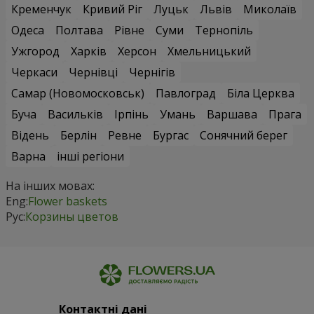
Кременчук
Кривий Ріг
Луцьк
Львів
Миколаїв
Одеса
Полтава
Рівне
Суми
Тернопіль
Ужгород
Харків
Херсон
Хмельницький
Черкаси
Чернівці
Чернігів
Самар (Новомосковськ)
Павлоград
Біла Церква
Буча
Васильків
Ірпінь
Умань
Варшава
Прага
Відень
Берлін
Ревне
Бургас
Сонячний берег
Варна
інші регіони
На інших мовах:
Eng:
Flower baskets
Рус:
Корзины цветов
Контактні дані