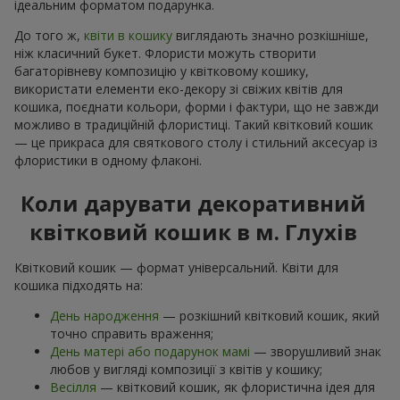
ідеальним форматом подарунка.
До того ж,
квіти в кошику
виглядають значно розкішніше,
ніж класичний букет. Флористи можуть створити
багаторівневу композицію у квітковому кошику,
використати елементи еко-декору зі свіжих квітів для
кошика, поєднати кольори, форми і фактури, що не завжди
можливо в традиційній флористиці. Такий квітковий кошик
— це прикраса для святкового столу і стильний аксесуар із
флористики в одному флаконі.
Коли дарувати декоративний
квітковий кошик в м. Глухів
Квітковий кошик — формат універсальний. Квіти для
кошика підходять на:
День народження
— розкішний квітковий кошик, який
точно справить враження;
День матері або подарунок мамі
— зворушливий знак
любов у вигляді композиції з квітів у кошику;
Весілля
— квітковий кошик, як флористична ідея для