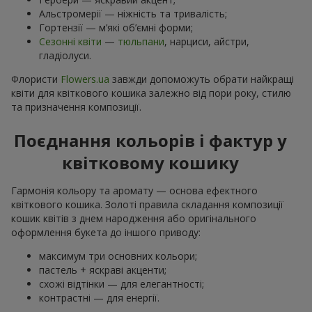
Альстромерії — ніжність та тривалість;
Гортензії — м’які об’ємні форми;
Сезонні квіти
—
тюльпани
, нарциси, айстри,
гладіолуси.
Флористи
Flowers.ua
завжди допоможуть обрати найкращі
квіти для квіткового кошика залежно від пори року, стилю
та призначення композиції.
Поєднання кольорів і фактур у
квітковому кошику
Гармонія кольору та аромату — основа ефектного
квіткового кошика. Золоті правила складання композиції
кошик квітів з днем ​​народження або оригінального
оформлення букета до іншого приводу:
максимум три основних кольори;
пастель + яскраві акценти;
схожі відтінки — для елегантності;
контрастні — для енергії.