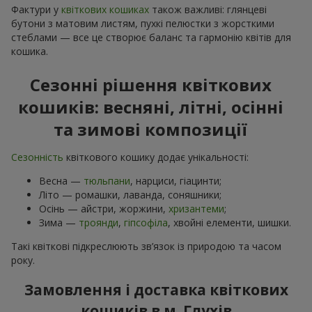
Фактури у
квіткових кошиках
також важливі: глянцеві
бутони з матовим листям, пухкі пелюстки з жорсткими
стеблами — все це створює баланс та гармонію квітів для
кошика.
Сезонні рішення квіткових
кошиків: весняні, літні, осінні
та зимові композиції
Сезонність
квіткового кошику додає унікальності:
Весна —
тюльпани
, нарциси, гіацинти;
Літо — ромашки, лаванда, соняшники;
Осінь — айстри, жоржини,
хризантеми
;
Зима —
троянди
,
гіпсофіла
, хвойні елементи, шишки.
Такі квіткові підкреслюють зв’язок із природою та часом
року.
Замовлення і доставка квіткових
кошиків в м. Глухів