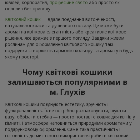
ювілей, корпоратив,
професійне свято
або просто як
сюрприз без приводу.
Квітковий кошик
— вдале поєднання витонченості,
натуральної краси та душевного посилу. Це може бути
ароматна квіткова елегантність або креативне квіткове
рішення, яке вражає з першого погляду. Завдяки живим
рослинам для оформлення квіткового кошику такі
подарунки створюють гармонію кольору та аромату в будь-
якому просторі.
Чому квіткові кошики
залишаються популярними в
м. Глухів
Квіткові кошики поєднують естетику, зручність і
функціональність. Їх не потрібно розпаковувати, шукати
вазу, обрізати стебла — просто поставте кошик для квітів у
кімнаті, і атмосфера наповниться природніми ароматами у
подарунковому оформленні. Саме така практичність і
готовність до миттєвого використання робить квітковий