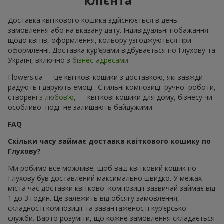
клієнта
Доставка квіткового кошика здійснюється в день
замовлення або на вказану дату. Індивідуальні побажання
щодо квітів, оформлення, кольору узгоджуються при
оформленні. Доставка кур’єрами відбувається по Глухову та
Україні, включно з
бізнес-адресами
.
Flowers.ua — це квіткові кошики з доставкою, які завжди
радують і дарують емоції. Стильні композиції ручної роботи,
створені
з любов’ю
, — квіткові кошики для дому, бізнесу чи
особливої події не залишають байдужими.
FAQ
Скільки часу займає доставка квіткового кошику по
Глухову?
Ми робимо все можливе, щоб ваш квітковий кошик по
Глухову був доставлений максимально швидко. У межах
міста час доставки квіткової композиції зазвичай займає від
1 до 3 годин. Це залежить від обсягу замовлення,
складності композиції та завантаженості кур’єрської
служби. Варто розуміти, що кожне замовлення складається