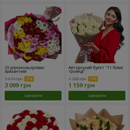
25 різнокольорових
Авторський букет "11 білих
хризантем!
троянд!"
3 874 грн
1 288 грн
Замовити
Замовити