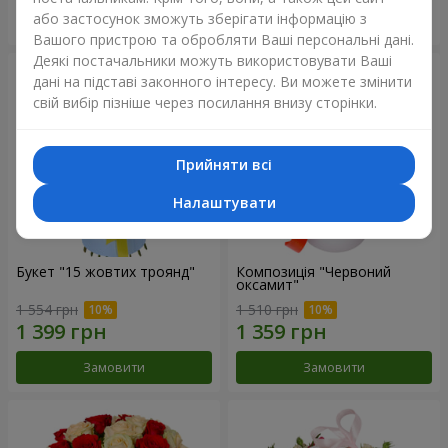
або застосунок зможуть зберігати інформацію з
Замовити
Замовити
Вашого пристрою та обробляти Ваші персональні дані.
Деякі постачальники можуть використовувати Ваші
дані на підставі законного інтересу. Ви можете змінити
свій вибір пізніше через посилання внизу сторінки.
Прийняти всі
Налаштувати
Букет "15 жовтих троянд"
Композиція "Червоний
оксамит"
1 554 грн
1 510 грн
Замовити
Замовити