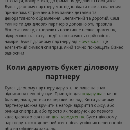
інтонація, конкретика, дотримання дедлайнів і обіцянок.
Букет діловому партнеру має відповідати всім зазначеним
принципам. Стриманий. Без зайвих деталей та
декоративного обрамлення. Елегантний та дорогий. Самі
такі квіти для ділових партнерів доповнюють правила
бізнес-етикету, створюють позитивне перше враження,
підкреслюють статус події та показують серйозність
намірів. Букет діловому партнеру від
Flowers.ua
– це
елегантний символ співпраці, який точно покращить бізнес
відносини
Коли дарують букет діловому
партнеру
Букет діловому партнеру дарують не лише на знак
підписання певної угоди. Приводів для
подарунка
значно
більше, ніж здається на перший погляд. Квіти діловому
партнеру можна вручити з нагоди відкриття офісу, або
річниці співпраці, або просто як подарунок до певного
календарного свята чи
дня народження
. Букет діловому
партнеру також доречний жест після успішних переговорів
або на офіційних заходах.