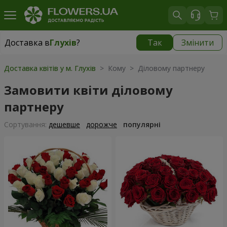
Доставка в
Глухів
?
Так
Змінити
Доставка в
Глухів
|
3435 грн
Доставка квітів у м. Глухів
> Кому > Діловому партнеру
Замовити квіти діловому
партнеру
Сортування:
дешевше
дорожче
популярні