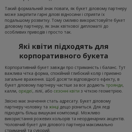
Такий формальний знак поваги, як букет діловому партнеру
може закріпити гарні ділові відносини і сприяти їх
подальшому розвитку. Тому сміливо використовуйте букет
діловому партнеру, як знак квіткової дипломатії до
особливих приводів і просто так.
Які квіти підходять для
корпоративного букета
Корпоративний букет завжди про стриманість і баланс. Тут
важлива чітка форма, спокійний глибокий колір і приємно
загальне враження. Щоб досягти відповідного ефекту, в
букет діловому партнеру частіше за все додають
троянди
,
калли,
орхідеї
, лілії, або
сезонні квіти
з чіткою геометрією.
Звісно має значення стать адресату. Букет діловому
партнеру чоловіку та
жінці
дещо різниться. Для леді
підходять більш вишукані композиції. Можливо
використання рожевих кольорів та неординарних акцентів.
Чоловічий букет для ділового партнера максимально
стриманий та суворий.