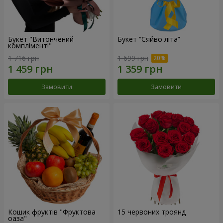
Букет "Витончений
Букет “Сяйво літа”
комплімент!"
1 716 грн
1 699 грн
Замовити
Замовити
Кошик фруктів "Фруктова
15 червоних троянд
оаза"