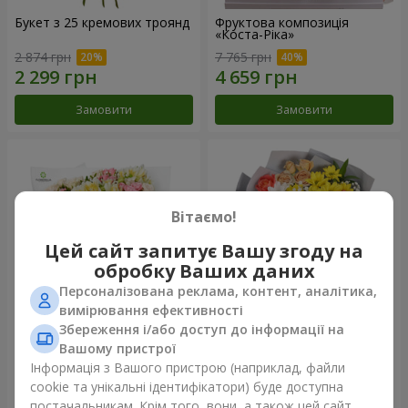
Букет з 25 кремових троянд
Фруктова композиція
«Коста-Ріка»
2 874 грн
7 765 грн
Замовити
Замовити
Вітаємо!
Цей сайт запитує Вашу згоду на
обробку Ваших даних
Персоналізована реклама, контент, аналітика,
вимірювання ефективності
Збереження і/або доступ до інформації на
Букет "Хрещатик"
Букет "Ми та літо"
Вашому пристрої
Інформація з Вашого пристрою (наприклад, файли
3 799 грн
1 621 грн
cookie та унікальні ідентифікатори) буде доступна
постачальникам. Крім того, вони, а також цей сайт