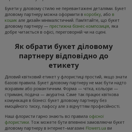
Букети у діловому стилю не перевантажені деталями. Букет
діловому партнеру можна оформити в
коробку
, або
в
кошик
але дизайн мінімалістичний. Пам’ятайте, що букет
діловому партнеру —
престижна бізнес-композиція
, яка
добре читається в офісі, переговорній чи на сцені.
Як обрати букет діловому
партнеру відповідно до
етикету
Діловий квітковий етикет у флористиці простий, якщо знати
базові правила. Букет діловому партнеру не має бути надто
яскравим або романтичним. Форма — чітка, кольори —
стримані, подача — акуратна. Саме так працює квіткова
комунікація в бізнесі: букет діловому партнеру без
емоційного тиску, пафосу але з відчуттям професійності.
Наші флористи гарно знають всі правила
офісної
флористики
. Тож можете бути впевнені замовляючи букет
діловому партнеру в інтернет–магазині
Flowers.ua
ви