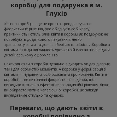
коробці для подарунка в м.
Глухів
Квіти в коробці — це не просто тренд, а сучасне
флористичне рішення, яке об’єднує в собі красу,
практичність і стиль. Живі квіти в коробці як подарунок не
потребують додаткового пакування, легко
транспортуються та довше зберігають свіжість. Коробки з
квітами завжди виглядають урочисто й елегантно завдяки
дизайнерському оформленню.
Святкові квіти в коробці ідеально підходять як для ділових,
так і для особистих моментів. А коробка у формі серця з
квітами — чудовий спосіб розказати про кохання. Квіти в
коробці — це витончені флористичні шедеври, що
виглядають значно ефектніше за традиційні рішення. Якщо
ви обираєте квіти в капелюшної коробки, це завжди
виглядатиме стильно та сучасно.
Переваги, що дають квіти в
коробці порівняно з