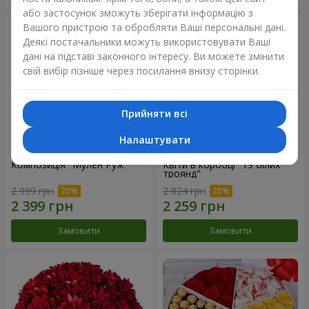
або застосунок зможуть зберігати інформацію з
Вашого пристрою та обробляти Ваші персональні дані.
Деякі постачальники можуть використовувати Ваші
дані на підставі законного інтересу. Ви можете змінити
свій вибір пізніше через посилання внизу сторінки.
Прийняти всі
Налаштувати
Композиція "Мулен Руж"
Квіти в коробці "19 білих
троянд"
2 999 грн
2 824 грн
Замовити
Замовити