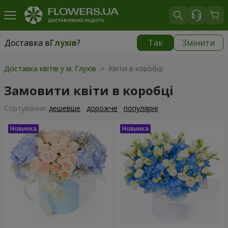
Доставка в
Глухів
?
Так
Змінити
Доставка в
Глухів
|
3435 грн
Доставка квітів у м. Глухів
> Квіти в коробці
Замовити квіти в коробці
Сортування:
дешевше
дорожче
популярні