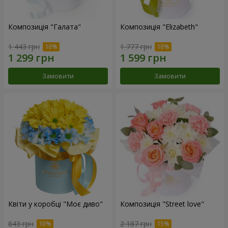
Композиція "Галата"
Композиція "Elizabeth"
1 443 грн
1 777 грн
Замовити
Замовити
Квіти у коробці "Моє диво"
Композиція "Street love"
843 грн
2 187 грн