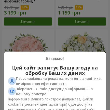
червоних троянд!"
4 570 грн
1 364 грн
Замовити
Замовити
Вітаємо!
Цей сайт запитує Вашу згоду на
обробку Ваших даних
Персоналізована реклама, контент, аналітика,
Квіти в коробці "Рожевий
Квіти у коробці "Білий шовк"
вимірювання ефективності
опал"
Збереження і/або доступ до інформації на
1 427 грн
1 881 грн
Вашому пристрої
Інформація з Вашого пристрою (наприклад, файли
cookie та унікальні ідентифікатори) буде доступна
Замовити
Замовити
постачальникам. Крім того, вони, а також цей сайт