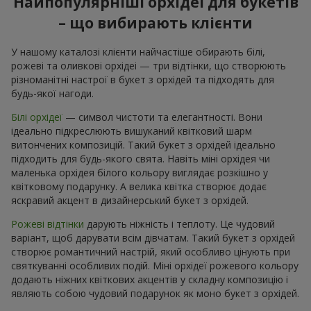
Найпопулярніші орхідеї для букетів
– що вибирають клієнти
У нашому каталозі клієнти найчастіше обирають білі,
рожеві та оливкові орхідеі — три відтінки, що створюють
різноманітні настрої в букет з орхідей та підходять для
будь-якої нагоди.
Білі орхідеї
— символ чистоти та елегантності. Вони
ідеально підкреслюють вишуканий квітковий шарм
витончених композицій. Такий букет з орхідей ідеально
підходить для будь-якого свята. Навіть міні орхідея чи
маленька орхідея білого кольору виглядає розкішно у
квітковому подарунку. А велика квітка створює додає
яскравий акцент в дизайнерський букет з орхідей.
Рожеві відтінки
дарують ніжність і теплоту. Це чудовий
варіант, щоб дарувати всім дівчатам. Такий букет з орхідей
створює романтичний настрій, який особливо цінують при
святкуванні особливих подій. Міні орхідеї рожевого кольору
додають ніжних квіткових акцентів у складну композицію і
являють собою чудовий подарунок як моно букет з орхідей.