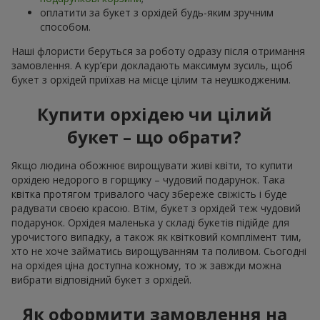
оплатити за букет з орхідей будь-яким зручним
способом.
Наші флористи беруться за роботу одразу після отримання
замовлення. А кур’єри докладають максимум зусиль, щоб
букет з орхідей приїхав на місце цілим та неушкодженим.
Купити орхідею чи цілий
букет – що обрати?
Якщо людина обожнює вирощувати живі квіти, то купити
орхідею недорого в горщику – чудовий подарунок. Така
квітка протягом тривалого часу збереже свіжість і буде
радувати своєю красою. Втім, букет з орхідей теж чудовий
подарунок. Орхідея маленька у складі букетів підійде для
урочистого випадку, а також як квітковий комплімент тим,
хто не хоче займатись вирощуванням та поливом. Сьогодні
на орхідея ціна доступна кожному, то ж завжди можна
вибрати відповідний букет з орхідей.
Як оформити замовлення на