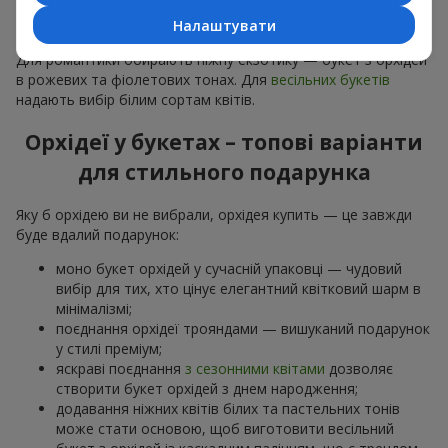
особливої події: річниць,
побачень
,
днів народження
та
Налаштувати
навіть
бізнес-привітань
.
Для романтики обирають ніжну екзотику — букет з орхідей
в рожевих та фіолетових тонах. Для
весільних букетів
надають вибір білим сортам квітів.
Орхідеї у букетах – топові варіанти
для стильного подарунка
Яку б орхідею ви не вибрали, орхідея купить — це завжди
буде вдалий подарунок:
моно букет орхідей у сучасній упаковці — чудовий
вибір для тих, хто цінує елегантний квітковий шарм в
мінімалізмі;
поєднання орхідеї трояндами — вишуканий подарунок
у стилі преміум;
яскраві поєднання
з сезонними квітами
дозволяє
створити букет орхідей з днем народження;
додавання ніжних квітів білих та пастельних тонів
може стати основою, щоб виготовити весільний