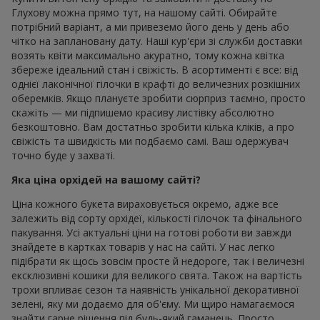
Глухову можна прямо тут, на нашому сайті. Обирайте
потрібний варіант, а ми привеземо його день у день або
чітко на заплановану дату. Наші кур'єри зі служби доставки
возять квіти максимально акуратно, тому кожна квітка
збереже ідеальний стан і свіжість. В асортименті є все: від
однієї лаконічної гілочки в крафті до величезних розкішних
оберемків. Якщо плануєте зробити сюрприз таємно, просто
скажіть — ми підпишемо красиву листівку абсолютно
безкоштовно. Вам достатньо зробити кілька кліків, а про
свіжість та швидкість ми подбаємо самі. Ваш одержувач
точно буде у захваті.
Яка ціна орхідей на вашому сайті?
Ціна кожного букета вираховується окремо, адже все
залежить від сорту орхідеї, кількості гілочок та фінального
пакування. Усі актуальні ціни на готові роботи ви завжди
знайдете в картках товарів у нас на сайті. У нас легко
підібрати як щось зовсім просте й недороге, так і величезні
ексклюзивні кошики для великого свята. Також на вартість
трохи впливає сезон та наявність унікальної декоративної
зелені, яку ми додаємо для об'єму. Ми щиро намагаємося
знайти гарне рішення під будь-який гаманець. Просто