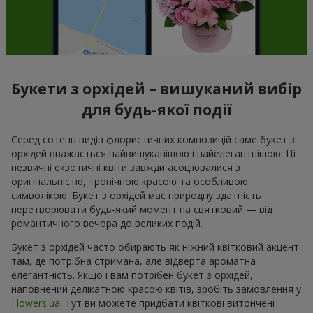
Букети з орхідей – вишуканий вибір
для будь-якої події
Серед сотень видів флористичних композицій саме букет з
орхідей вважається найвишуканішою і найелегантнішою. Ці
незвичні екзотичні квіти завжди асоціювалися з
оригінальністю, тропічною красою та особливою
символікою. Букет з орхідей має природну здатність
перетворювати будь-який момент на святковий — від
романтичного вечора до великих подій.
Букет з орхідей часто обирають як ніжний квітковий акцент
там, де потрібна стримана, але відверта ароматна
елегантність. Якщо і вам потрібен букет з орхідей,
наповнений делікатною красою квітів, зробіть замовлення у
Flowers.ua
. Тут ви можете придбати квіткові витончені