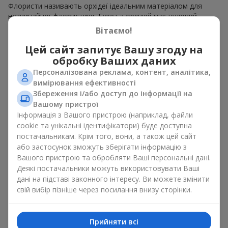
Флористи називають орхідеї ідеальним матеріалом для
незвичайної флористики. Букет з орхідей має чудовий
вигляд як моно рішення для оформлення приміщень, а
Вітаємо!
також як варіант міксу з іншими квітами, що зберігає свою
виразність у будь-якому форматі. Завдяки своїй структурі
Цей сайт запитує Вашу згоду на
орхідея дозволяє створювати композиції у класичному,
обробку Ваших даних
мінімалістичному або сучасному стилі. Букет з орхідей
Персоналізована реклама, контент, аналітика,
виглядає ефектно як у камерних, так і в масштабних
вимірювання ефективності
роботах, а її розкішні суцвіття легко стають центральним
Збереження і/або доступ до інформації на
елементом композиції букет з орхідей. Залежно від
Вашому пристрої
оформлення і сорту рослин різниться на орхідеї ціна.
Інформація з Вашого пристрою (наприклад, файли
Зважайте на це перш ніж замовити букет з орхідей.
cookie та унікальні ідентифікатори) буде доступна
постачальникам. Крім того, вони, а також цей сайт
Кому дарують орхідеї?
або застосунок зможуть зберігати інформацію з
Вашого пристрою та обробляти Ваші персональні дані.
Букет з орхідей універсальний і може підійти будь-кому. Їх
Деякі постачальники можуть використовувати Ваші
дарують
коханим жінками
,
мамі
,
дівчині
,
дружині
, сестрі,
дані на підставі законного інтересу. Ви можете змінити
подрузі,
колезі
або
бізнес-партнеру
. Сьогодні можна орхідеї
свій вибір пізніше через посилання внизу сторінки.
купити недорого, а тому шансів зробити бажаний
подарунок стає ще більше.
Букет з орхідей — ідеальна квіткова композиція для
Прийняти всі