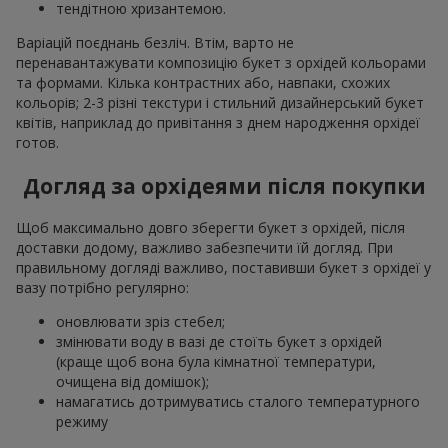
тендітною хризантемою.
Варіацій поєднань безліч. Втім, варто не
перенавантажувати композицію букет з орхідей кольорами
та формами. Кілька контрастних або, навпаки, схожих
кольорів; 2-3 різні текстури і стильний дизайнерський букет
квітів, наприклад до привітання з днем народження орхідеї
готов.
Догляд за орхідеями після покупки
Щоб максимально довго зберегти букет з орхідей, після
доставки додому, важливо забезпечити їй догляд. При
правильному догляді важливо, поставивши букет з орхідеї у
вазу потрібно регулярно:
оновлювати зріз стебел;
змінювати воду в вазі де стоїть букет з орхідей
(краще щоб вона була кімнатної температури,
очищена від домішок);
намагатись дотримуватись сталого температурного
режиму