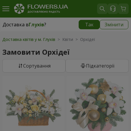
Доставка в
Глухів
?
Так
Змінити
Доставка в
Глухів
|
3435 грн
Доставка квітів у м. Глухів
> Квіти > Орхідеї
Замовити Орхідеї
Сортування
Підкатегорії