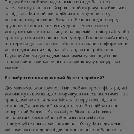
Так, ми без проблем надсилаємо квіти до багатьох
населених пунктів по всій країні, щоб ви радували близьких
на відстані. Ми знайшли надійних колег-флористів у
регіонах, тому рослини збирають безпосередньо перед
врученням і вони не в'януть у дорозі. Увесь список
доступних міст можна глянути на окремій сторінці сайту або
просто уточнити у нашого менеджера. Головне пам’ятайте,
що терміни доставки в інші області та правила оформлення
дещо відрізняються від нашої стандартної роботи по
Глухову. Але ми докладемо максимум зусиль, щоб ваш
теплий привіт приїхав вчасно та приніс купу найщиріших
емоцій.
Як вибрати подарунковий букет з орхідей?
Для максимальної зручності ми зробили прості фільтри, які
допоможуть вам швидко впорядкувати весь асортимент за
приводами чи кольорами. Можна в пару кліків відсіяти
композиції для коханої, мами, колеги або підібрати під
конкретний бюджет. Якщо очі розбігаються і важко
визначитися самостійно, обов'язково пишіть чи
телефонуйте нам — ми завжди на зв'язку. Ми підкажемо,
які саме відтінки доречні для романтичного побачення, а