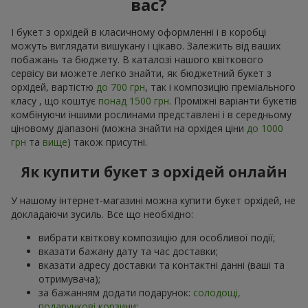
вас?
І букет з орхідей в класичному оформленні і в коробці
можуть виглядати вишукану і цікаво. Залежить від ваших
побажань та бюджету. В каталозі нашого квіткового
сервісу ви можете легко знайти, як бюджетний букет з
орхідей, вартістю
до 700 грн
, так і композицію преміального
класу , що коштує
понад 1500 грн
. Проміжні варіанти букетів
комбінуючи іншими рослинами представлені і в середньому
ціновому діапазоні (можна знайти на орхідея ціни
до 1000
грн
та
вище
) також присутні.
Як купити букет з орхідей онлайн
У нашому інтернет-магазині можна купити букет орхідей, не
докладаючи зусиль. Все що необхідно:
вибрати квіткову композицію для особливої події;
вказати бажану дату та час доставки;
вказати адресу доставки та контактні данні (ваші та
отримувача);
за бажанням додати подарунок:
солодощі,
подарункові корзини
;