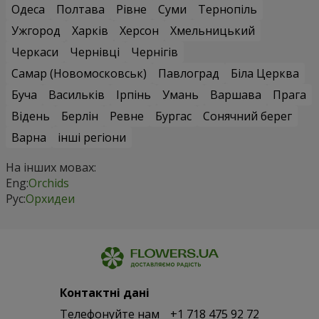
Одеса
Полтава
Рівне
Суми
Тернопіль
Ужгород
Харків
Херсон
Хмельницький
Черкаси
Чернівці
Чернігів
Самар (Новомосковськ)
Павлоград
Біла Церква
Буча
Васильків
Ірпінь
Умань
Варшава
Прага
Відень
Берлін
Ревне
Бургас
Сонячний берег
Варна
інші регіони
На інших мовах:
Eng:
Orchids
Рус:
Орхидеи
Контактні дані
Телефонуйте нам
+1 718 475 92 72