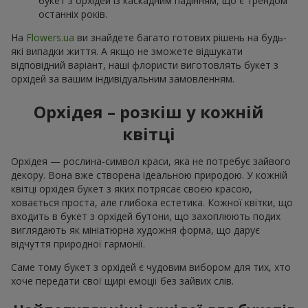
букет з орхідей із каскадним падінням, що є трендом
останніх років.
На
Flowers.ua
ви знайдете багато готових рішень на будь-
які випадки життя. А якщо не зможете відшукати
відповідний варіант, наші флористи виготовлять букет з
орхідей за вашим індивідуальним замовленням.
Орхідея – розкіш у кожній
квітці
Орхідея — рослина-символ краси, яка не потребує зайвого
декору. Вона вже створена ідеальною природою. У кожній
квітці орхідея букет з яких потрясає своєю красою,
ховається проста, але глибока естетика. Кожної квітки, що
входить в букет з орхідей бутони, що захоплюють подих
виглядають як мініатюрна художня форма, що дарує
відчуття природної гармонії.
Саме тому букет з орхідей є чудовим вибором для тих, хто
хоче передати свої щирі емоції без зайвих слів.