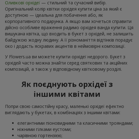
Оливкові орхідеї
— стильний та сучасний вибір.
Оригінальний колір квітки орхідея купити ціна за який є
доступною — ідеальна для побачення або, як
корпоративного подарунка. А якщо вам хочеться справити
дійсно особливе враження радимо орхідея ванда купити. Ця
вишукана квітка, що входить в букет з орхідей, не залишить
байдужою жодну людину. А її різноманіття відтінків порадує
око і додасть яскравих акцентів в неймовірні композиції.
У Flowers.ua ви можете купити орхідеї недорого. Букет з
орхідей часто можна знайти серед святкових та акційних
композицій, а також у відповідному квітковому розділі.
Як поєднують орхідеї з
іншими квітами
Попри свою самостійну красу, маленькі орхідеї ефектно
виглядають у букетах, в комбінаціях з іншими квітами:
елегантними піоновидними та класичними трояндами;
ніжними гілками еустоми;
чарівною гортензією;