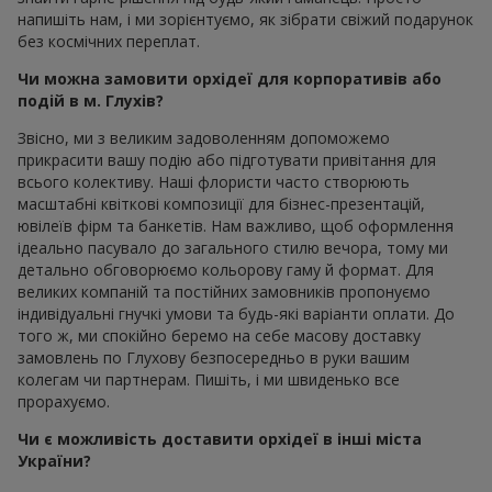
напишіть нам, і ми зорієнтуємо, як зібрати свіжий подарунок
без космічних переплат.
Чи можна замовити орхідеї для корпоративів або
подій в м. Глухів?
Звісно, ми з великим задоволенням допоможемо
прикрасити вашу подію або підготувати привітання для
всього колективу. Наші флористи часто створюють
масштабні квіткові композиції для бізнес-презентацій,
ювілеїв фірм та банкетів. Нам важливо, щоб оформлення
ідеально пасувало до загального стилю вечора, тому ми
детально обговорюємо кольорову гаму й формат. Для
великих компаній та постійних замовників пропонуємо
індивідуальні гнучкі умови та будь-які варіанти оплати. До
того ж, ми спокійно беремо на себе масову доставку
замовлень по Глухову безпосередньо в руки вашим
колегам чи партнерам. Пишіть, і ми швиденько все
прорахуємо.
Чи є можливість доставити орхідеї в інші міста
України?