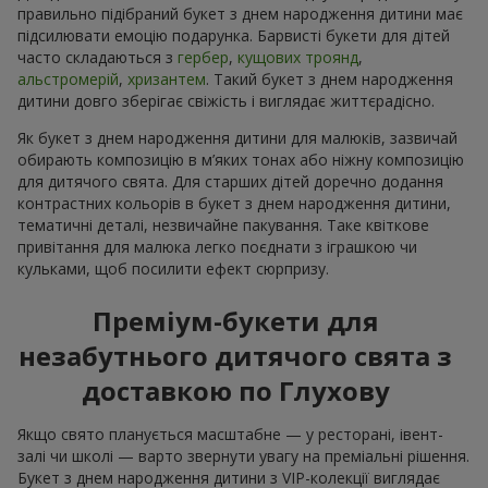
правильно підібраний букет з днем народження дитини має
підсилювати емоцію подарунка. Барвисті букети для дітей
часто складаються з
гербер
,
кущових троянд
,
альстромерій
,
хризантем
. Такий букет з днем народження
дитини довго зберігає свіжість і виглядає життєрадісно.
Як букет з днем народження дитини для малюків, зазвичай
обирають композицію в м’яких тонах або ніжну композицію
для дитячого свята. Для старших дітей доречно додання
контрастних кольорів в букет з днем народження дитини,
тематичні деталі, незвичайне пакування. Таке квіткове
привітання для малюка легко поєднати з іграшкою чи
кульками, щоб посилити ефект сюрпризу.
Преміум-букети для
незабутнього дитячого свята з
доставкою по Глухову
Якщо свято планується масштабне — у ресторані, івент-
залі чи школі — варто звернути увагу на преміальні рішення.
Букет з днем народження дитини з VIP-колекції виглядає