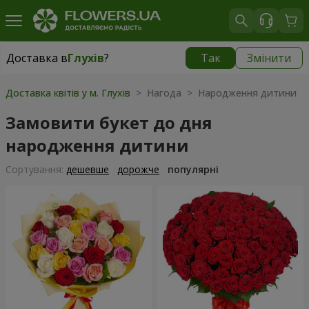
Доставка в
Глухів
?
Так
Змінити
Доставка в
Глухів
|
3435 грн
Доставка квітів у м. Глухів
> Нагода > Народження дитини
Замовити букет до дня
народження дитини
Сортування:
дешевше
дорожче
популярні