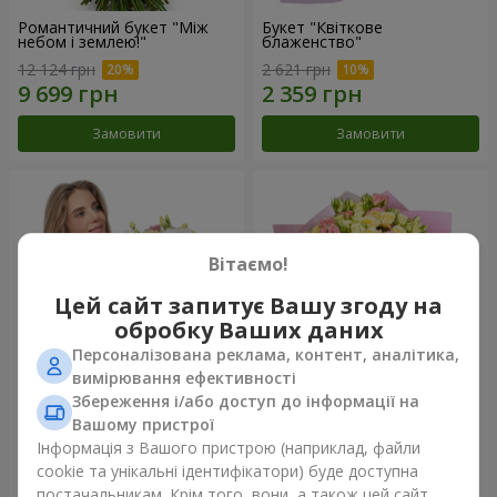
Романтичний букет "Між
Букет "Квіткове
небом і землею!"
блаженство"
12 124 грн
2 621 грн
Замовити
Замовити
Вітаємо!
Цей сайт запитує Вашу згоду на
обробку Ваших даних
Персоналізована реклама, контент, аналітика,
вимірювання ефективності
Збереження і/або доступ до інформації на
Букет "Королеві серця"
Мікс "Планета троянд" із 51
Вашому пристрої
кущової троянди
Інформація з Вашого пристрою (наприклад, файли
2 777 грн
6 187 грн
cookie та унікальні ідентифікатори) буде доступна
постачальникам. Крім того, вони, а також цей сайт