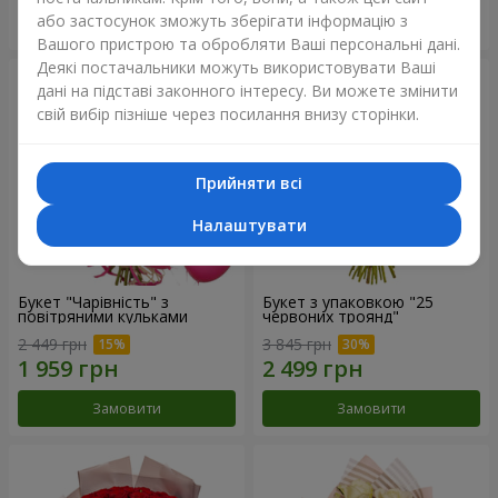
або застосунок зможуть зберігати інформацію з
Замовити
Замовити
Вашого пристрою та обробляти Ваші персональні дані.
Деякі постачальники можуть використовувати Ваші
дані на підставі законного інтересу. Ви можете змінити
свій вибір пізніше через посилання внизу сторінки.
Прийняти всі
Налаштувати
Букет "Чарівність" з
Букет з упаковкою "25
повітряними кульками
червоних троянд"
2 449 грн
3 845 грн
Замовити
Замовити