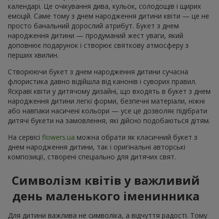
календарі. Це очікування дива, кульок, солодощів і щирих
емоцій. Саме тому з днем народження дитини квіти — це не
просто банальний дорослий атрибут. Букет з днем
народження дитини — продуманий жест уваги, який
доповнює подарунок і створює святкову атмосферу з
перших хвилин.
Створюючи букет з днем народження дитини сучасна
флористика давно відійшла від канонів і суворих правил.
Яскраві квіти у дитячому дизайні, що входять в букет з днем
народження дитини легкі форми, безпечні матеріали, ніжні
або навпаки насичені кольори — усе це дозволяє підібрати
дитячі букети на замовлення, які дійсно подобаються дітям.
На сервісі
flowers.ua
можна обрати як класичний букет з
днем народження дитини, так і оригінальні авторські
композиції, створені спеціально для дитячих свят.
Символізм квітів у важливий
день маленького іменинника
Для дитини важлива не символіка, а відчуття радості. Тому