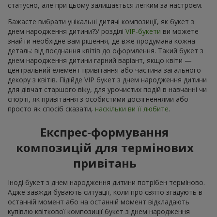
статусно, але при цьому залишається легким за настроєм.
Бажаєте вибрати унікальні дитячі композиції, як букет з
днем народження дитини?У розділі
VIP-букети
ви можете
знайти необхідне вам рішення, де вже продумана кожна
деталь: від поєднання квітів до оформлення. Такий букет з
днем народження дитини гарний варіант, якщо квіти —
центральний елемент привітання або частина загального
декору з квітів. Підійде VIP букет з днем народження дитини
для дівчат старшого віку, для урочистих подій в навчанні чи
спорті, як привітання з особистими досягненнями або
просто як спосіб сказати,
наскільки ви її любите
.
Експрес-формування
композицій для термінових
привітань
Іноді букет з днем народження дитини потрібен терміново.
Адже завжди бувають ситуації, коли про свято згадують в
останній момент або на останній момент відкладають
купівлю квіткової композиції букет з днем народження