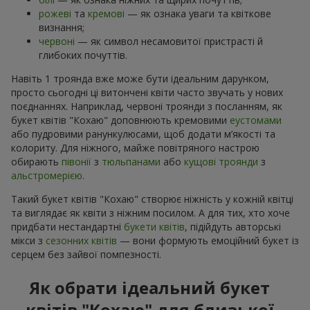
рожеві
та
кремові
— як ознака уваги та квіткове
визнання;
червоні
— як символ несамовитої пристрасті й
глибоких почуттів.
Навіть 1 троянда вже може бути ідеальним дарунком,
просто сьогодні ці витончені квіти часто звучать у нових
поєднаннях. Наприклад, червоні троянди з посланням, як
букет квітів "Кохаю" доповнюють кремовими
еустомами
або пудровими ранункулюсами, щоб додати м’якості та
колориту. Для ніжного, майже повітряного настрою
обирають
півонії
з
тюльпанами
або
кущові троянди
з
альстромерією
.
Такий букет квітів "Кохаю" створює ніжність у кожній квітці
та виглядає як квіти з ніжним посилом. А для тих, хто хоче
придбати нестандартні
букети квітів
, підійдуть авторські
мікси з
сезонних квітів
— вони формують емоційний букет із
серцем без зайвої помпезності.
Як обрати ідеальний букет
квітів "Кохаю" для близької