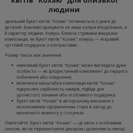
людини
Ідеальний букет квітів "Кохаю" починається з уваги до
деталей. Важливо врахувати не лише колірні вподобання, а
й характер людини. Комусь ближча стримана вишукана
композиція, як букет квітів "Кохаю"; комусь — яскравий
чуттєвий подарунок з контрастами.
Розмір також має значення:
невеликий букет квітів "Кохаю" може виглядати дуже
особисто — як флористичний комплімент до першого
побачення або освідчення;
величезна масштабна композиція квітів "Кохаю"
підкреслює серйозність намірів, підійде для
урочистого зізнання або особливого подарунка;
букет квітів "Кохаю" в авторському виконанні з
ексклюзивним оформленням стане в нагоді до
визначного моменту у стосунках.
Пам’ятайте: букет квітів "Кохаю" — це квіти з особливим
сенсом, які не перевантажені декором і дозволяють емоції