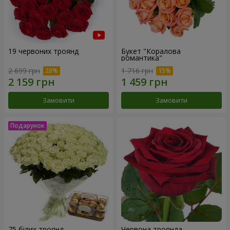
19 червоних троянд
Букет "Коралова
романтика"
2 699 грн
1 716 грн
Замовити
Замовити
75 білих троянд
Червона троянда