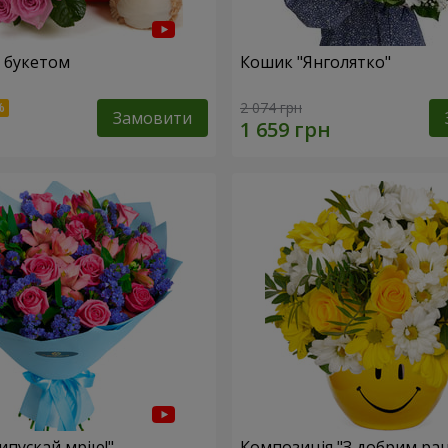
 букетом
Кошик "Янголятко"
2 074 грн
Замовити
ипускай мрію!"
Композиція "З добрим ран