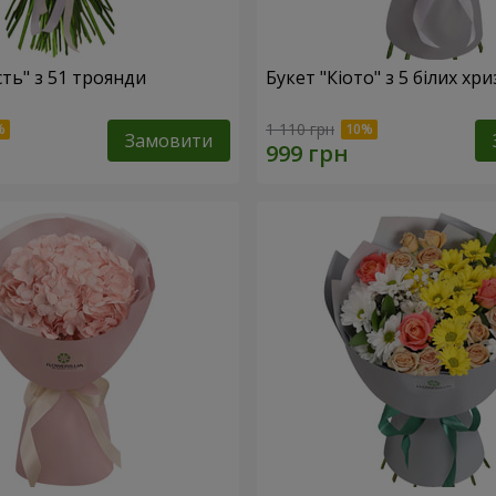
сть" з 51 троянди
Букет "Кіото" з 5 білих хр
1 110 грн
Замовити