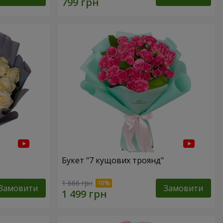
Букет "7 кущових троянд"
1 666 грн
Замовити
Замовити