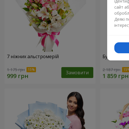
ідентиф
сайт а
обробля
Деякі 
інтерес
7 ніжних альстромерій
Букет "Доти
1 175 грн
2 187 грн
Замовити