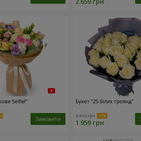
ове Selfie!"
Букет "25 білих троянд"
2 612 грн
Замовити