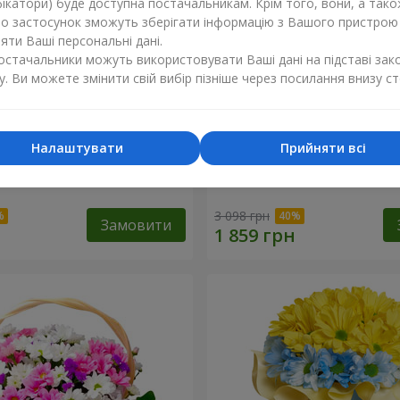
ікатори) буде доступна постачальникам. Крім того, вони, а тако
бо застосунок зможуть зберігати інформацію з Вашого пристрою
ти Ваші персональні дані.
постачальники можуть використовувати Ваші дані на підставі зак
у. Ви можете змінити свій вибір пізніше через посилання внизу ст
Налаштувати
Прийняти всі
к кохання" + Raffaello
9 гілок фіолетової еустом
3 098 грн
Замовити