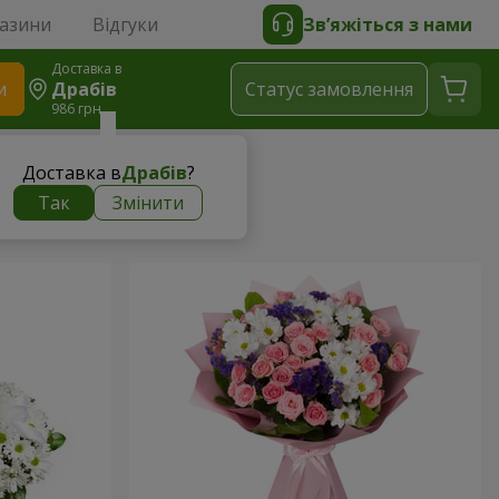
газини
Відгуки
Зв’яжіться з нами
Доставка в
и
Драбів
Статус замовлення
986 грн
Доставка в
Драбів
?
Так
Змінити