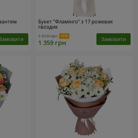
изантем
Букет "Фламінго" з 17 рожевих
гвоздик
1 510 грн
Замовити
Замовити