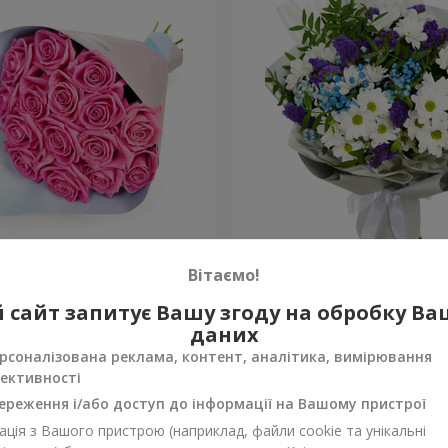
рожевих троянд"
Яскравий букет на День 
Вітаємо!
1 732 грн
 сайт запитує Вашу згоду на обробку В
Замовити
даних
рсоналізована реклама, контент, аналітика, вимірювання
ективності
ереження і/або доступ до інформації на Вашому пристрої
ція з Вашого пристрою (наприклад, файли cookie та унікальні