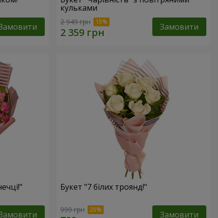
кульками
2 949 грн
Замовити
Замовити
ечці!"
Букет "7 білих троянд!"
999 грн
Замовити
Замовити