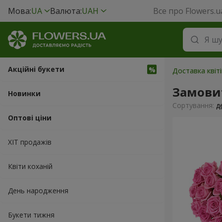
Мова:
UA
Валюта:
UAH
Все про Flowers.u
Акційні букети
Доставка квіті
Замови
Новинки
Сортування:
д
Оптові ціни
ХІТ продажів
Квіти коханій
День народження
Букети тижня