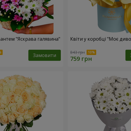
антем "Яскрава галявина"
Квіти у коробці "Моє диво
843 грн
Замовити