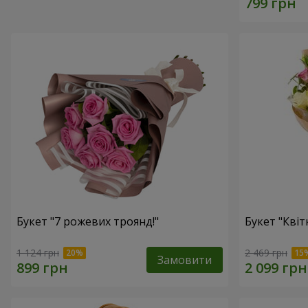
Букет "7 рожевих троянд!"
Букет "Квітк
1 124 грн
2 469 грн
Замовити