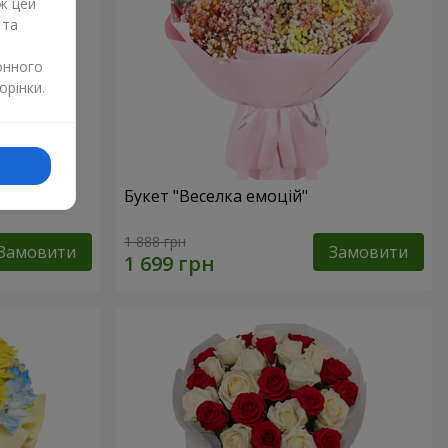
ж цей
 та
онного
орінки.
и
Букет "Веселка емоцій"
1 888 грн
Замовити
Замовити