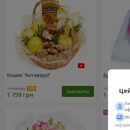
Кошик "Антивірус!"
Букет "15 
1 954 грн
1 834 грн
Цей
Замовити
Пе
еф
Зб
Інформа