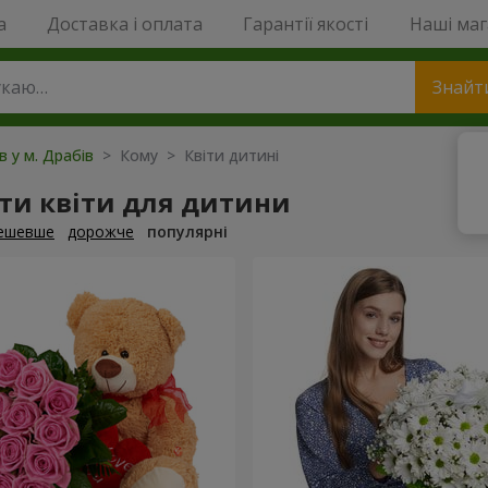
a
Доставка і оплата
Гарантії якості
Наші ма
Знайт
в у м. Драбів
> Кому > Квіти дитині
ти квіти для дитини
ешевше
дорожче
популярні