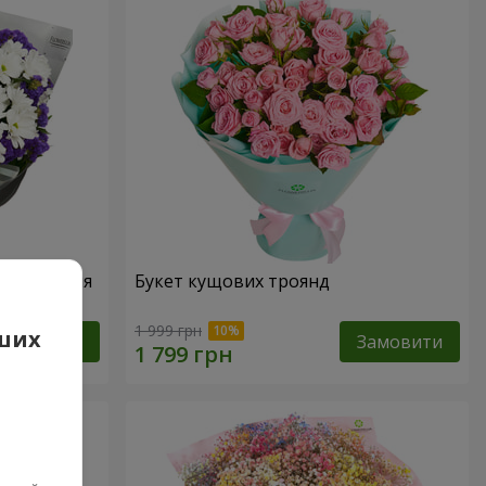
народження
Букет кущових троянд
1 999 грн
аших
Замовити
Замовити