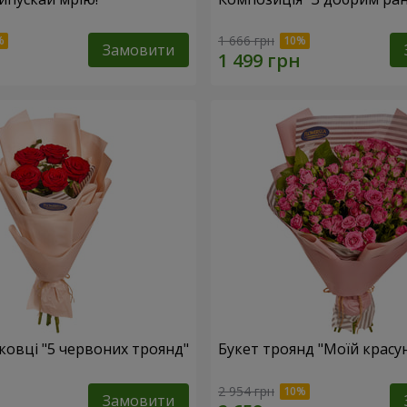
1 666 грн
Замовити
ковці "5 червоних троянд"
Букет троянд "Моїй красун
2 954 грн
Замовити