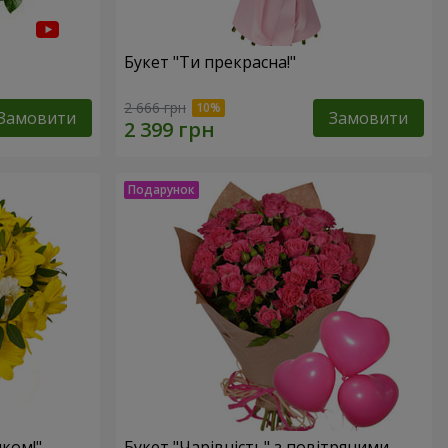
Букет "Ти прекрасна!"
2 666 грн
Замовити
Замовити
ком!"
Букет "Чарівність" з повітряними