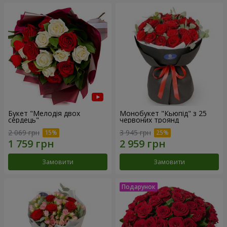
Букет "Мелодія двох
Монобукет "Кьюпід" з 25
сердець"
червоних троянд
2 069 грн
3 945 грн
Замовити
Замовити