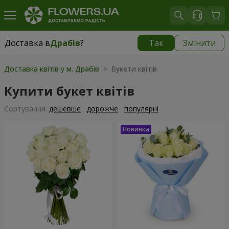
Доставка в
Драбів
?
Так
Змінити
Доставка в
Драбів
|
986 грн
Доставка квітів у м. Драбів
> Букети квітів
Купити букет квітів
Сортування:
дешевше
дорожче
популярні