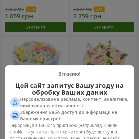
1 952 грн
2 824 грн
Замовити
Замовити
Вітаємо!
Цей сайт запитує Вашу згоду на
обробку Ваших даних
Персоналізована реклама, контент, аналітика,
Букет "Небесна блакить"
Букет "Secret"
вимірювання ефективності
Збереження і/або доступ до інформації на
5 629 грн
2 777 грн
Вашому пристрої
Інформація з Вашого пристрою (наприклад, файли
cookie та унікальні ідентифікатори) буде доступна
Замовити
Замовити
постачальникам. Крім того, вони, а також цей сайт