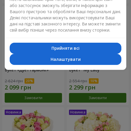
або застосунок зможуть зберігати інформацію з
Вашого пристрою та обробляти Ваші персональні дані.
Деякі постачальники можуть використовувати Ваші
дані на підставі законного інтересу. Ви можете змінити
свій вибір пізніше через посилання внизу сторінки.
Прийняти всі
Налаштувати
Букет «Дует гармонії»
Букет "My Lady"
2 624 грн
2 554 грн
Замовити
Замовити