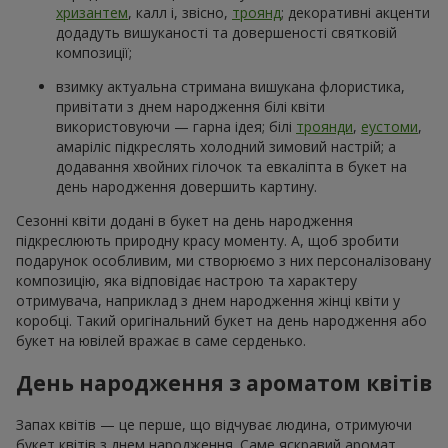
хризантем
, калл і, звісно,
троянд
; декоративні акценти
додадуть вишуканості та довершеності святковій
композиції;
взимку актуальна стримана вишукана флористика,
привітати з днем народження білі квіти
використовуючи — гарна ідея; білі
троянди
,
еустоми
,
амаріліс підкреслять холодний зимовий настрій; а
додавання хвойних гілочок та евкаліпта в букет на
день народження довершить картину.
Сезонні квіти додані в букет на день народження
підкреслюють природну красу моменту. А, щоб зробити
подарунок особливим, ми створюємо з них персоналізовану
композицію, яка відповідає настрою та характеру
отримувача, наприклад з днем народження жінці квіти у
коробці. Такий оригінальний букет на день народження або
букет на ювілей вражає в саме серденько.
День народження з ароматом квітів
Запах квітів — це перше, що відчуває людина, отримуючи
букет квітів з днем народження. Саме яскравий аромат