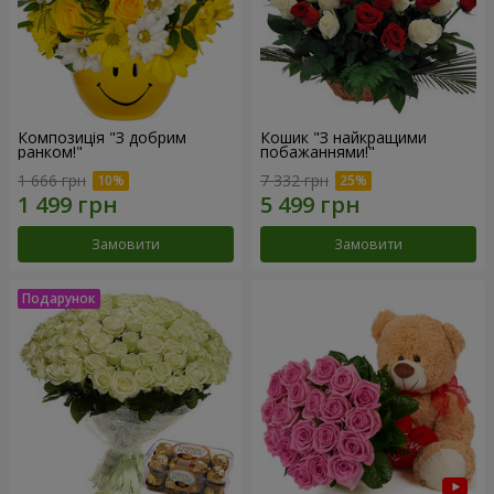
Композиція "З добрим
Кошик "З найкращими
ранком!"
побажаннями!"
1 666 грн
7 332 грн
Замовити
Замовити