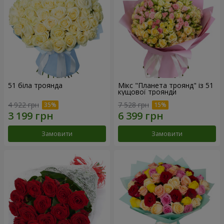
51 біла троянда
Мікс "Планета троянд" із 51
кущової троянди
4 922 грн
7 528 грн
Замовити
Замовити