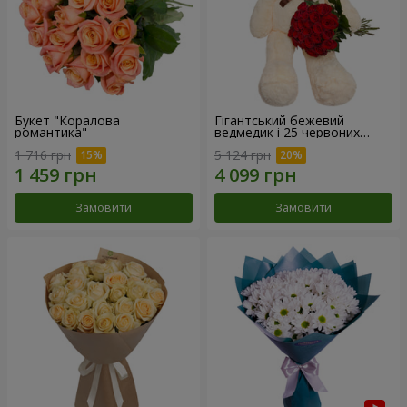
Букет "Коралова
Гігантський бежевий
романтика"
ведмедик і 25 червоних
троянд
1 716 грн
5 124 грн
Замовити
Замовити