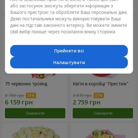
або застосунок зможуть зберігати інформацію з
Замовити
Замовити
Вашого пристрою та обробляти Ваші персональні дані.
Деякі постачальники можуть використовувати Ваші
дані на підставі законного інтересу. Ви можете змінити
свій вибір пізніше через посилання внизу сторінки.
Прийняти всі
Налаштувати
75 червоних троянд
Квіти в коробці "Престиж"
8 799 грн
3 679 грн
Замовити
Замовити