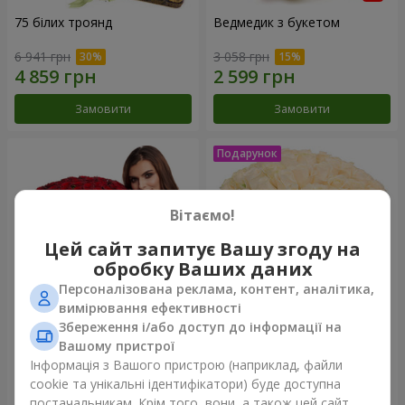
75 білих троянд
Ведмедик з букетом
6 941 грн
3 058 грн
Замовити
Замовити
Вітаємо!
Цей сайт запитує Вашу згоду на
обробку Ваших даних
Персоналізована реклама, контент, аналітика,
вимірювання ефективності
Збереження і/або доступ до інформації на
151 червона троянда
Букет "Очей чарівність"
Вашому пристрої
Інформація з Вашого пристрою (наприклад, файли
19 998 грн
3 874 грн
cookie та унікальні ідентифікатори) буде доступна
постачальникам. Крім того, вони, а також цей сайт