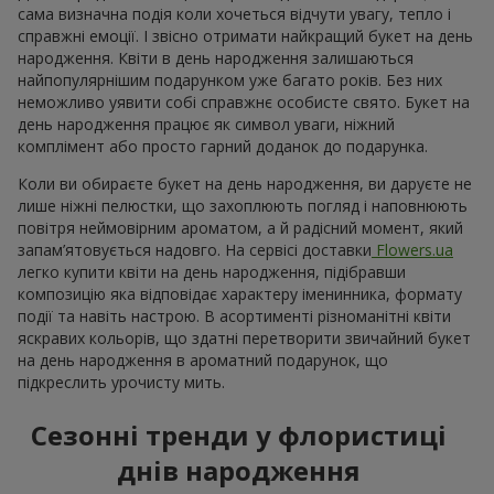
сама визначна подія коли хочеться відчути увагу, тепло і
справжні емоції. І звісно отримати найкращий букет на день
народження. Квіти в день народження залишаються
найпопулярнішим подарунком уже багато років. Без них
неможливо уявити собі справжнє особисте свято. Букет на
день народження працює як символ уваги, ніжний
комплімент або просто гарний доданок до подарунка.
Коли ви обираєте букет на день народження, ви даруєте не
лише ніжні пелюстки, що захоплюють погляд і наповнюють
повітря неймовірним ароматом, а й радісний момент, який
запам’ятовується надовго. На сервісі доставки
Flowers.ua
легко купити квіти на день народження, підібравши
композицію яка відповідає характеру іменинника, формату
події та навіть настрою. В асортименті різноманітні квіти
яскравих кольорів, що здатні перетворити звичайний букет
на день народження в ароматний подарунок, що
підкреслить урочисту мить.
Сезонні тренди у флористиці
днів народження