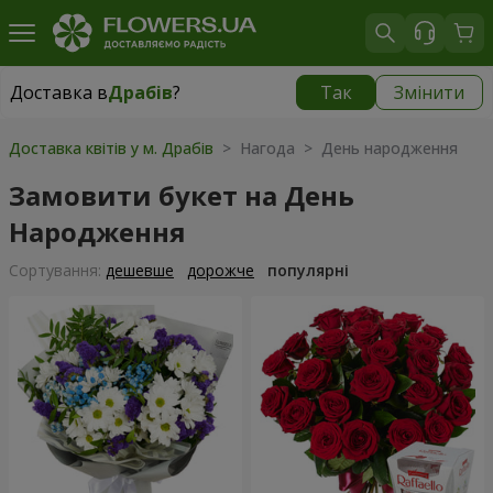
Доставка в
Драбів
?
Так
Змінити
Доставка в
Драбів
|
986 грн
Доставка квітів у м. Драбів
> Нагода > День народження
Замовити букет на День
Народження
Сортування:
дешевше
дорожче
популярні