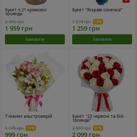
Букет з 21 кремової
Букет "Яскраві сонечка!"
троянди
2 305 грн
1 574 грн
Замовити
Замовити
7 ніжних альстромерій
Букет "23 червоні та білі
троянди"
1 175 грн
2 999 грн