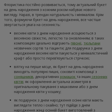
Флористика постійно розвивається, тому актуальний букет
на день народження з кожним роком набуває нового
вигляду. Наразі, в трендах натуральність і мінімалізм. Крім
того, формуючи букет на день народження, все частіше
звертається увага на сезонність:
весняні квіти з днем народження асоціюються з
весняною свіжістю, легкістю та оновленням; в таких
композиціях ідеально відіграють
півонії
,
тюльпани
незвичних сортів та гіацинти; для подарунка з днем
народження весняні квіти пакуються у мінімалістичний
крафт або просто перев’язуються стрічкою;
влітку на перше місце, як букет на день народження
виходять популярні пишні, соковиті композиції з
соняшників
, декоративних
ромашок
та інших
сезонних
квітів
; як оформлення актуальна асиметрія в
оригінальному пакуванні з мішковини або з днем
народження квіти у кошику;
як подарунок з днем народження осінні квіти мають
виглядати тепло і охайно; тут підійде з днем
народження жінці осінній букет виготовлений з