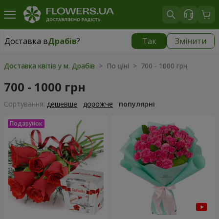
Доставка в
Драбів
?
Так
Змінити
Доставка в
Драбів
|
986 грн
Доставка квітів у м. Драбів
> По ціні > 700 - 1000 грн
700 - 1000 грн
Сортування:
дешевше
дорожче
популярні