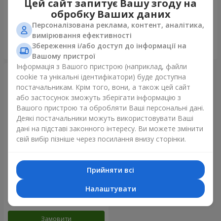
Цей сайт запитує Вашу згоду на
золото"
обробку Ваших даних
Персоналізована реклама, контент, аналітика,
вимірювання ефективності
Збереження і/або доступ до інформації на
Замовити
Замовити
Вашому пристрої
Інформація з Вашого пристрою (наприклад, файли
cookie та унікальні ідентифікатори) буде доступна
постачальникам. Крім того, вони, а також цей сайт
або застосунок зможуть зберігати інформацію з
Вашого пристрою та обробляти Ваші персональні дані.
Деякі постачальники можуть використовувати Ваші
дані на підставі законного інтересу. Ви можете змінити
свій вибір пізніше через посилання внизу сторінки.
Прийняти всі
Фонтан куль "Райдужний
настрій"
Налаштувати
Замовити