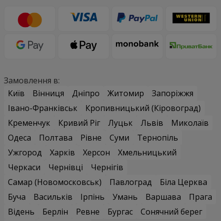
Замовлення в:
Київ
Вінниця
Дніпро
Житомир
Запоріжжя
Івано-Франківськ
Кропивницький (Кіровоград)
Кременчук
Кривий Ріг
Луцьк
Львів
Миколаїв
Одеса
Полтава
Рівне
Суми
Тернопіль
Ужгород
Харків
Херсон
Хмельницький
Черкаси
Чернівці
Чернігів
Самар (Новомосковськ)
Павлоград
Біла Церква
Буча
Васильків
Ірпінь
Умань
Варшава
Прага
Відень
Берлін
Ревне
Бургас
Сонячний берег