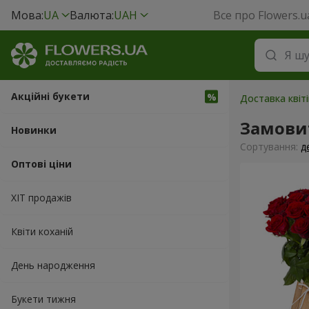
Мова:
UA
Валюта:
UAH
Все про Flowers.u
Акційні букети
Доставка квіті
Замови
Новинки
Сортування:
д
Оптові ціни
ХІТ продажів
Квіти коханій
День народження
Букети тижня