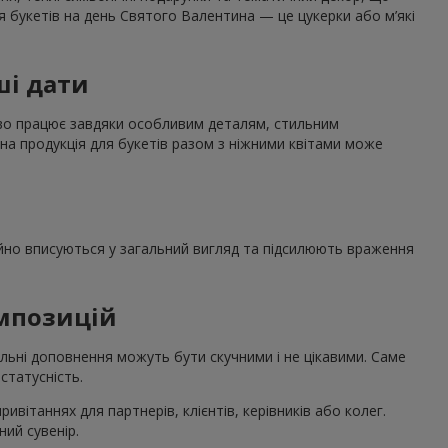
я букетів на день Святого Валентина — це цукерки або м’які
ші дати
дово працює завдяки особливим деталям, стильним
на продукція для букетів разом з ніжними квітами може
нійно вписуються у загальний вигляд та підсилюють враження
омпозицій
льні доповнення можуть бути скучними і не цікавими. Саме
статусність.
вітаннях для партнерів, клієнтів, керівників або колег.
ий сувенір.