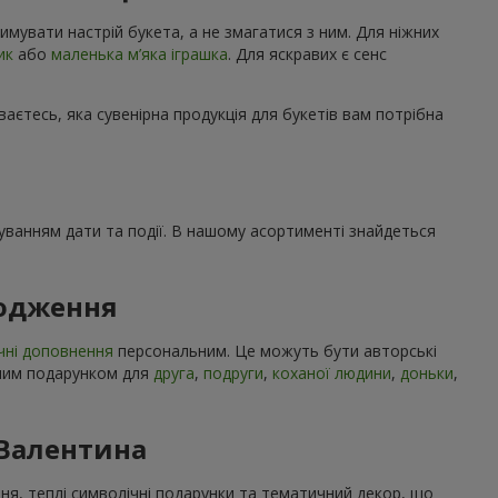
имувати настрій букета, а не змагатися з ним. Для ніжних
ик
або
маленька м’яка іграшка
. Для яскравих є сенс
ваєтесь, яка сувенірна продукція для букетів вам потрібна
ахуванням дати та події. В нашому асортименті знайдеться
родження
чні доповнення
персональним. Це можуть бути авторські
учним подарунком для
друга
,
подруги
,
коханої людини
,
доньки
,
 Валентина
ння, теплі символічні подарунки та тематичний декор, що