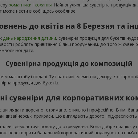
феру
романтики і кохання
. Найпопулярніша сувенірна продукція дл
нт може нести в собі щось особливе.
овнень до квітів на 8 Березня та ін
як
день народження дитини
, сувенірна продукція для букетів чу
ості і роблять привітання більш продуманим. До того ж сувенір
имволічної дати.
Сувенірна продукція до композицій
ням масштабу і подачі. Тут важливі елементи декору, які гармо
енірна продукція для букетів.
ні сувеніри для корпоративних к
 виглядати доречно, стримано, стильно і професійно. Втім, бана
і дизайнерські прикраси, що виглядають дорого і підкреслюють 
талей і демонструє повагу до отримувача. Вона добре працює у при
магає перетворити банальний корпоративний подарунок на пам’ятн