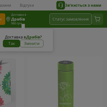
газини
Відгуки
Зв’яжіться з нами
Доставка в
и
Драбів
Статус замовлення
986 грн
Доставка в
Драбів
?
Так
Змінити