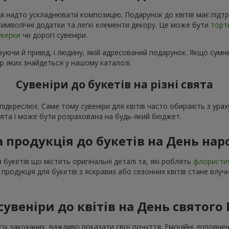
а надто ускладнювати композицію. Подарунок до квітів має підтр
і символічні додатки та легкі елементи декору. Це може бути
торт
укерки
чи дорогі сувеніри.
уючи й привід, і людину, якій адресований подарунок. Якщо сумні
р яких знайдеться у нашому каталозі.
Сувеніри до букетів на різні свята
о підкреслює. Саме тому сувеніри для квітів часто обирають з ур
свята і може бути розрахована на будь-який бюджет.
а продукція до букетів на День на
 букетів що містить оригінальні деталі та, які роблять
флористи
 продукція для букетів з яскравих або сезонних квітів стане вл
сувеніри до квітів на День святого
сіх закоханих, важливо показати свої почуття. Емоційні доповне