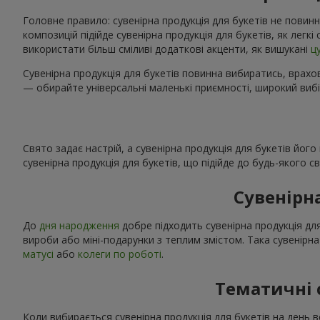
Головне правило: сувенірна продукція для букетів не повинн
композицій підійде сувенірна продукція для букетів, як легк
використати більш сміливі додаткові акценти, як вишукані
ц
Сувенірна продукція для букетів повинна вибиратись, врахов
— обирайте універсальні маленькі приємності, широкий вибі
Свято задає настрій, а сувенірна продукція для букетів йог
сувенірна продукція для букетів, що підійде до будь-якого 
Сувенірн
До
дня народження
добре підходить сувенірна продукція для
вироби або міні-подарунки з теплим змістом. Така сувенірна
матусі
або
колеги по роботі
.
Тематичні 
Коли вибирається сувенірна продукція для букетів на день в