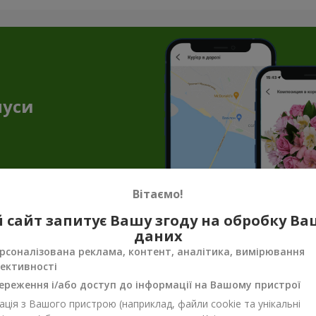
нуси
Вітаємо!
 сайт запитує Вашу згоду на обробку В
даних
енірна продукція до квіткових подару
рсоналізована реклама, контент, аналітика, вимірювання
ективності
ало, щоб передати весь настрій, турботу чи ніжність. Саме тут н
унок завершеним. Сувенірна продукція для букетів — не просто п
ереження і/або доступ до інформації на Вашому пристрої
ція з Вашого пристрою (наприклад, файли cookie та унікальні
 додати тепла, несподіванки або просто щирих емоцій. Сувенірн