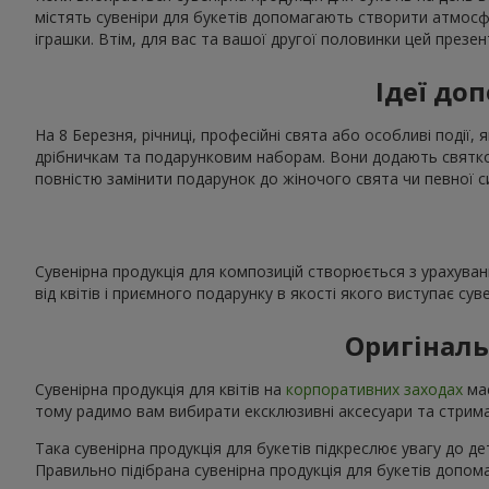
містять сувеніри для букетів допомагають створити атмос
іграшки. Втім, для вас та вашої другої половинки цей презе
Ідеї доп
На 8 Березня, річниці, професійні свята або особливі події, 
дрібничкам та подарунковим наборам. Вони додають святков
повністю замінити подарунок до жіночого свята чи певної с
Сувенірна продукція для композицій створюється з урахуван
від квітів і приємного подарунку в якості якого виступає сув
Оригіналь
Сувенірна продукція для квітів на
корпоративних заходах
має
тому радимо вам вибирати ексклюзивні аксесуари та стриман
Така сувенірна продукція для букетів підкреслює увагу до де
Правильно підібрана сувенірна продукція для букетів допо