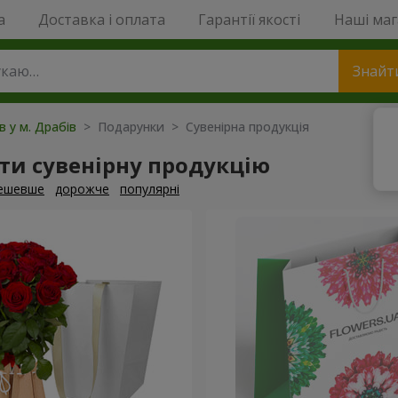
a
Доставка і оплата
Гарантії якості
Наші ма
Знайт
в у м. Драбів
> Подарунки > Сувенірна продукція
ти сувенірну продукцію
ешевше
дорожче
популярні