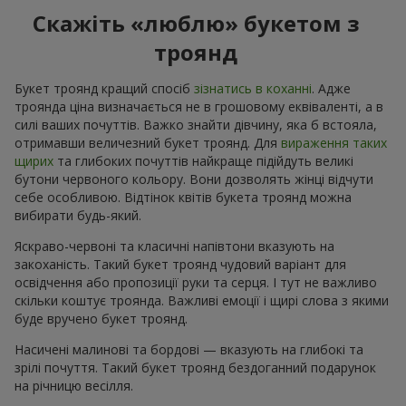
Скажіть «люблю» букетом з
троянд
Букет троянд кращий спосіб
зізнатись в коханні
. Адже
троянда ціна визначається не в грошовому еквіваленті, а в
силі ваших почуттів. Важко знайти дівчину, яка б встояла,
отримавши величезний букет троянд. Для
вираження таких
щирих
та глибоких почуттів найкраще підійдуть великі
бутони червоного кольору. Вони дозволять жінці відчути
себе особливою. Відтінок квітів букета троянд можна
вибирати будь-який.
Яскраво-червоні та класичні напівтони вказують на
закоханість. Такий букет троянд чудовий варіант для
освідчення або пропозиції руки та серця. І тут не важливо
скільки коштує троянда. Важливі емоції і щирі слова з якими
буде вручено букет троянд.
Насичені малинові та бордові — вказують на глибокі та
зрілі почуття. Такий букет троянд бездоганний подарунок
на річницю весілля.