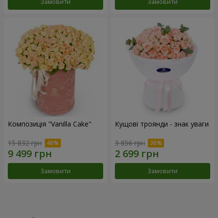
Замовити
Замовити
Композиція "Vanilla Cake"
Кущові троянди - знак уваги
15 832 грн
3 856 грн
Замовити
Замовити