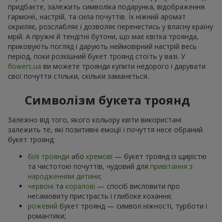
придбаєте, залежить символіка подарунка, відображення
гармонії, настрій, та сила почуттів. Їх ніжний аромат
окриляє, розслабляє і дозволяє перенестись у власну країну
мрій. А пружні й тендітні бутони, що має квітка троянда,
приковують погляд і дарують неймовірний настрій весь
період, поки розкішний букет троянд стоїть у вазі. У
flowers.ua
ви можете троянди купити недорого і дарувати
свої почуття стільки, скільки заманеться.
Символізм букета троянд
Залежно від того, якого кольору квіти використані
залежить те, які позитивні емоції і почуття несе обраний
букет троянд:
білі троянди
або
кремові
— букет троянд із щирістю
та чистотою почуттів, чудовий для
привітання з
народженням дитини
;
червоні
та
коралові
— спосіб висловити про
несамовиту пристрасть і глибоке кохання;
рожевий
букет троянд — символ ніжності, турботи і
романтики;