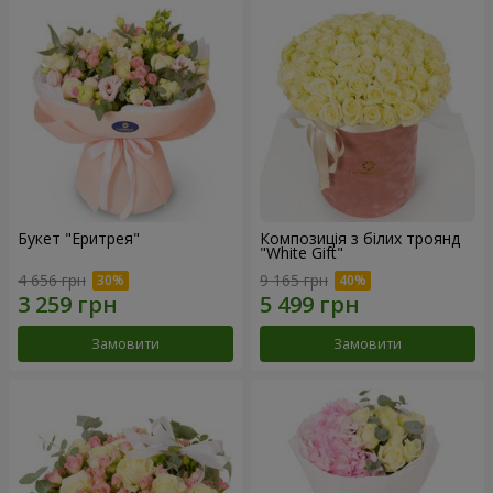
Букет "Еритрея"
Композиція з білих троянд
"White Gift"
4 656 грн
9 165 грн
Замовити
Замовити