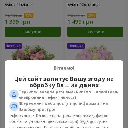
Букет "Tiziana"
Букет "Світлана"
1 646 грн
1 874 грн
Замовити
Замовити
Вітаємо!
Цей сайт запитує Вашу згоду на
обробку Ваших даних
Персоналізована реклама, контент, аналітика,
вимірювання ефективності
Збереження і/або доступ до інформації на
Букет "Tatyana"
Букет "Ефіра"
Вашому пристрої
3 999 грн
3 279 грн
Інформація з Вашого пристрою (наприклад, файли
cookie та унікальні ідентифікатори) буде доступна
постачальникам. Крім того, вони, а також цей сайт