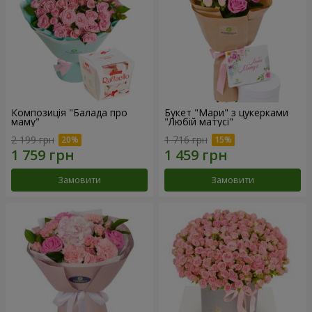
Композиція "Балада про
Букет "Мари" з цукерками
маму"
"Любій матусі"
2 199 грн
1 716 грн
Замовити
Замовити