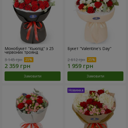
Монобукет "Кьюпід" з 25
Букет "Valentine's Day"
червоних троянд
3 145 грн
2 612 грн
Замовити
Замовити