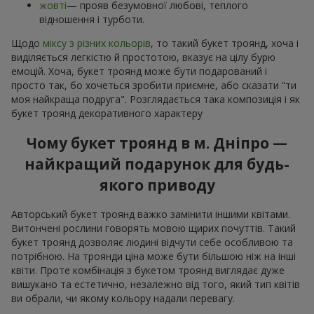
жовті
— прояв безумовної любові, теплого
відношення і турботи.
Щодо
міксу з різних кольорів
, то такий букет троянд, хоча і
виділяється легкістю й простотою, вказує на цілу бурю
емоцій. Хоча, букет троянд може бути подарований і
просто так, бо хочеться зробити приємне, або сказати “ти
моя найкраща подруга". Розглядається така композиція і як
букет троянд декоративного характеру
Чому букет троянд в м. Дніпро —
найкращий подарунок для будь-
якого приводу
Авторський букет троянд важко замінити іншими квітами.
Витончені рослини говорять мовою щирих почуттів. Такий
букет троянд дозволяє людині відчути себе особливою та
потрібною. На троянди ціна може бути більшою ніж на інші
квіти. Проте комбінація з букетом троянд виглядає дуже
вишукано та естетично, незалежно від того, який тип квітів
ви обрали, чи якому кольору надали перевагу.