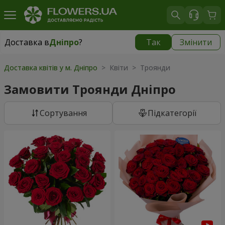
Доставка в
Дніпро
?
Так
Змінити
Доставка в
Дніпро
|
безкоштовно
Доставка квітів у м. Дніпро
> Квіти > Троянди
Замовити Троянди Дніпро
Сортування
Підкатегорії