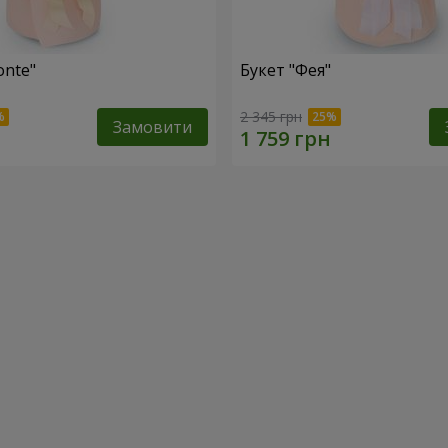
onte"
Букет "Фея"
2 345 грн
Замовити