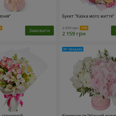
онія"
Букет "Казка мого життя"
2 399 грн
Замовити
льстромерій
Композиція "Ніжний доти