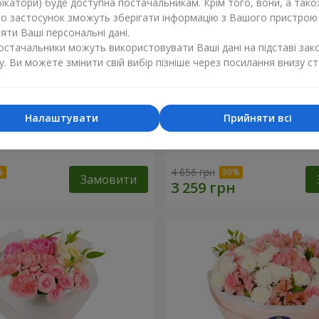
ікатори) буде доступна постачальникам. Крім того, вони, а тако
бо застосунок зможуть зберігати інформацію з Вашого пристрою
ти Ваші персональні дані.
постачальники можуть використовувати Ваші дані на підставі зак
у. Ви можете змінити свій вибір пізніше через посилання внизу ст
Налаштувати
Прийняти всі
сса"
Букет "Princess Aiko"
4 656 грн
Замовити