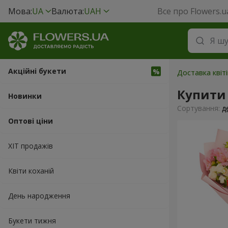
Мова:
UA
Валюта:
UAH
Все про Flowers.u
Акційні букети
Доставка квіті
Купити 
Новинки
Сортування:
д
Оптові ціни
ХІТ продажів
Квіти коханій
День народження
Букети тижня