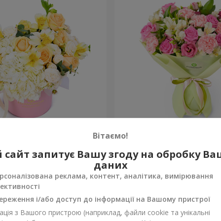
 "Absolute"
Букет "Рожеве сонце"
Вітаємо!
2 624 грн
 сайт запитує Вашу згоду на обробку В
Замовити
даних
рсоналізована реклама, контент, аналітика, вимірювання
ективності
ереження і/або доступ до інформації на Вашому пристрої
ція з Вашого пристрою (наприклад, файли cookie та унікальні