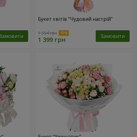
Букет квітів "Чудовий настрій"
1 554 грн
Замовити
Замовити
к"
Букет "Хрещатик"