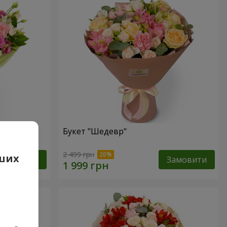
Букет "Шедевр"
2 499 грн
аших
Замовити
Замовити