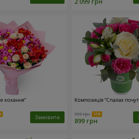
не кохання"
Композиція “Спалах почут
999 грн
Замовити