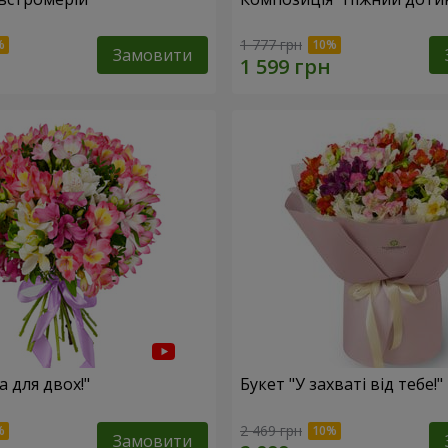
1 777 грн
Замовити
а для двох!"
Букет "У захваті від тебе!"
2 469 грн
Замовити