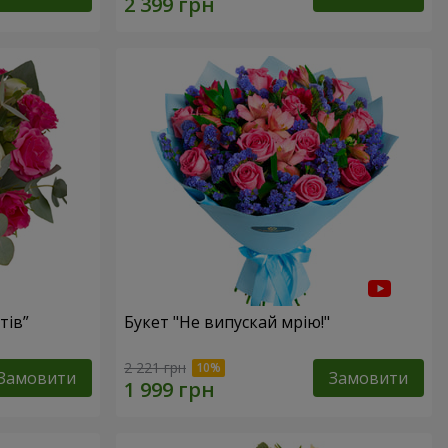
тів”
Букет "Не випускай мрію!"
2 221 грн
Замовити
Замовити