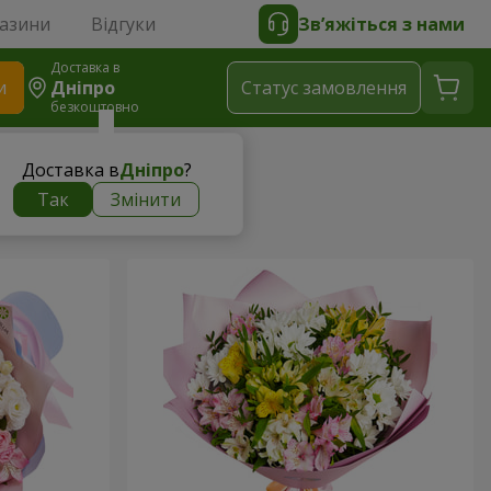
газини
Відгуки
Зв’яжіться з нами
Доставка в
и
Дніпро
Статус замовлення
безкоштовно
Доставка в
Дніпро
?
Так
Змінити