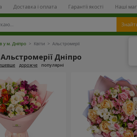
a
Доставка і оплата
Гарантії якості
Наші ма
Знайт
в у м. Дніпро
> Квіти > Альстромерії
Альстромерії Дніпро
ешевше
дорожче
популярні