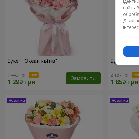
ідентиф
сайт а
обробля
Деякі 
інтерес
Букет "Океан квітів"
Букет "Ване
1 443 грн
2 187 грн
Замовити