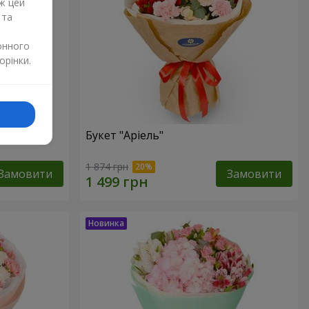
ж цей
 та
онного
орінки.
Букет "Аріель"
1 874 грн
Замовити
Замовити