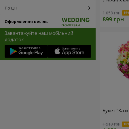
По ціні
1 058 грн
Оформлення весіль
Завантажуйте наш мобільний
додаток
Букет "Казк
1 510 грн