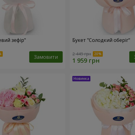
евий зефір"
Букет "Солодкий оберіг"
2 449 грн
Замовити