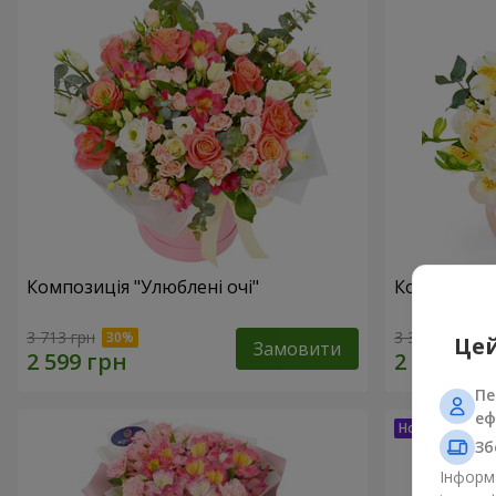
Композиція "Улюблені очі"
Композиція
3 713 грн
3 332 грн
Цей
Замовити
Пе
еф
Зб
Інформа