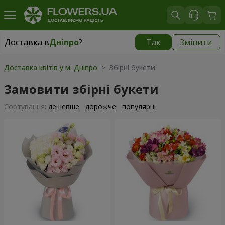
Доставка в
Дніпро
?
Так
Змінити
Доставка в
Дніпро
|
безкоштовно
Доставка квітів у м. Дніпро
> Збірні букети
Замовити збірні букети
Сортування:
дешевше
дорожче
популярні