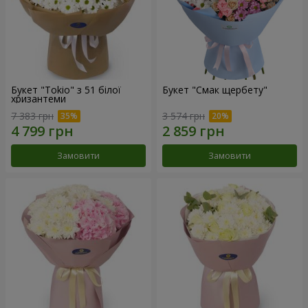
Букет "Tokio" з 51 білої
Букет "Смак щербету"
хризантеми
7 383 грн
3 574 грн
Замовити
Замовити