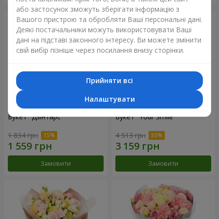
або застосунок зможуть зберігати інформацію з
Вашого пристрою та обробляти Ваші персональні дані.
Деякі постачальники можуть використовувати Ваші
дані на підставі законного інтересу. Ви можете змінити
свій вибір пізніше через посилання внизу сторінки.
Прийняти всі
Налаштувати
Букет "Дзінтарс"
Букет "Your Smile"
1 834 грн
4 513 грн
Замовити
Замовити