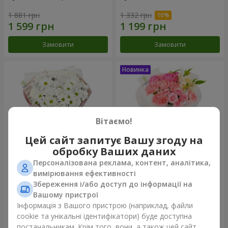
1 881 грн
1 332 грн
Замовити
Замовити
Вітаємо!
Цей сайт запитує Вашу згоду на
обробку Ваших даних
Персоналізована реклама, контент, аналітика,
Букет "White happiness"
Букет "Рожевий зефір"
вимірювання ефективності
Збереження і/або доступ до інформації на
999 грн
1 411 грн
Вашому пристрої
Інформація з Вашого пристрою (наприклад, файли
cookie та унікальні ідентифікатори) буде доступна
Замовити
Замовити
постачальникам. Крім того, вони, а також цей сайт