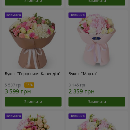
Замовити
Замовити
Букет "Герцогиня Кавендіш"
Букет "Марта"
5 537 грн
3 145 грн
Замовити
Замовити