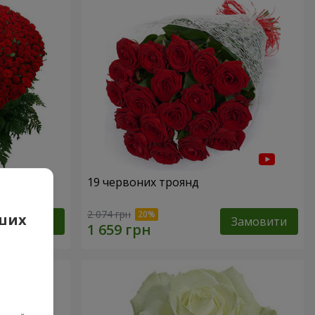
19 червоних троянд
2 074 грн
аших
Замовити
Замовити