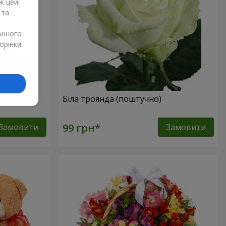
ж цей
 та
онного
орінки.
но)
Біла троянда (поштучно)
Замовити
Замовити