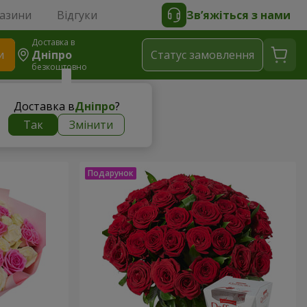
газини
Відгуки
Зв’яжіться з нами
Доставка в
и
Дніпро
Статус замовлення
безкоштовно
Доставка в
Дніпро
?
Так
Змінити