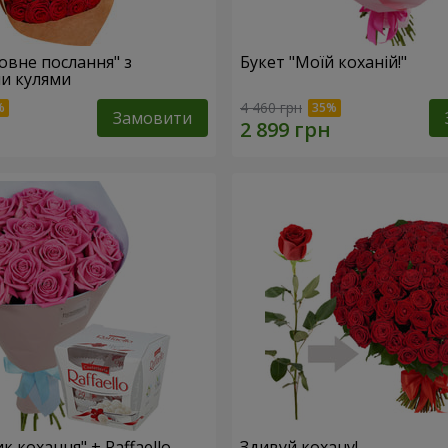
овне послання" з
Букет "Моїй коханій!"
и кулями
4 460 грн
Замовити
к кохання" + Raffaello
Здивуй кохану!