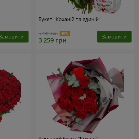
Букет "Коханій та єдиній"
5 432 грн
Замовити
Замовити
Яскравий букет "Кохаю!"