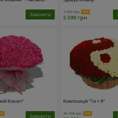
7 999 грн
Замовити
мій Всесвіт"
Композиція "Ти + Я"
45 798 грн
Замовити