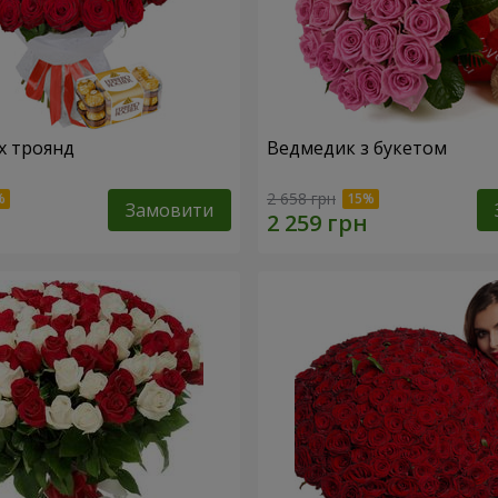
х троянд
Ведмедик з букетом
2 658 грн
Замовити