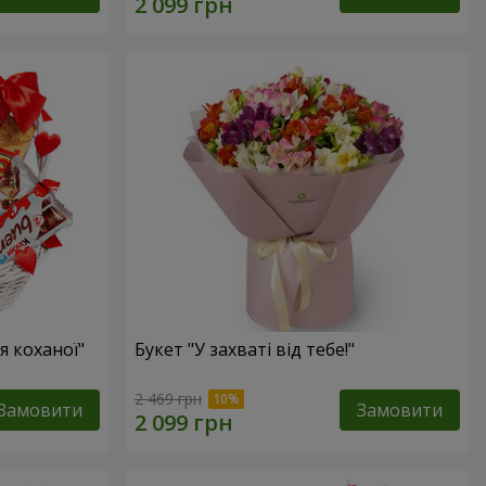
 коханої"
Букет "У захваті від тебе!"
2 469 грн
Замовити
Замовити