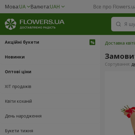
Мова:
UA
Валюта:
UAH
Все про Flowers.u
Акційні букети
Доставка квіті
Замовит
Новинки
Сортування:
д
Оптові ціни
ХІТ продажів
Квіти коханій
День народження
Букети тижня