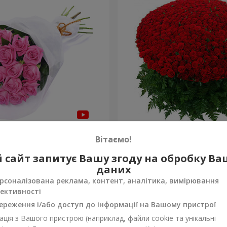
янд "Бути з тобою"
1000 троянд!
Вітаємо!
95 165 грн
 сайт запитує Вашу згоду на обробку В
Замовити
даних
рсоналізована реклама, контент, аналітика, вимірювання
ективності
ереження і/або доступ до інформації на Вашому пристрої
ція з Вашого пристрою (наприклад, файли cookie та унікальні