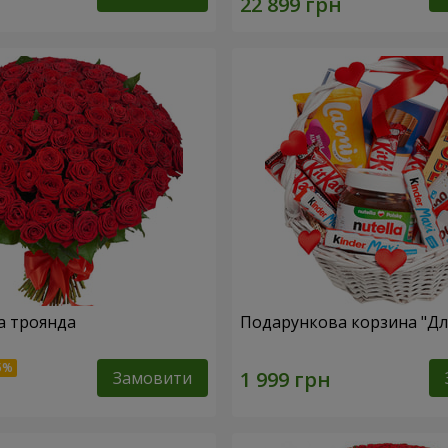
а троянда
Подарункова корзина "Для
Замовити