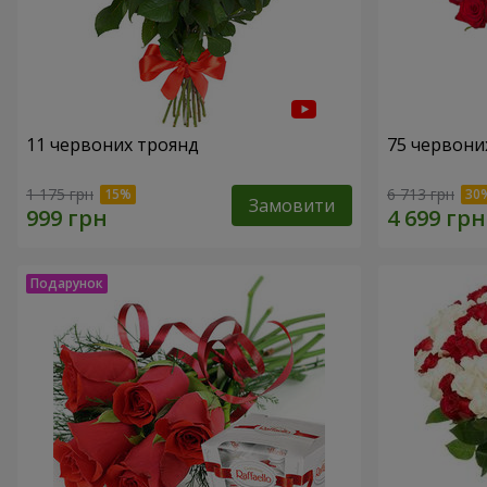
11 червоних троянд
75 червони
1 175 грн
6 713 грн
Замовити