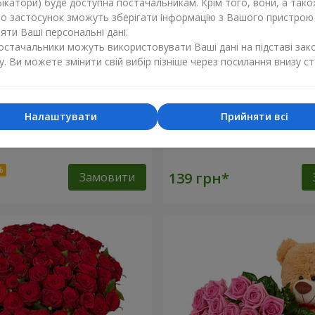
ікатори) буде доступна постачальникам. Крім того, вони, а тако
бо застосунок зможуть зберігати інформацію з Вашого пристрою
ти Ваші персональні дані.
постачальники можуть використовувати Ваші дані на підставі зак
у. Ви можете змінити свій вибір пізніше через посилання внизу ст
Налаштувати
Прийняти всі
оянд
Червона троянда (поштуч
Замовити