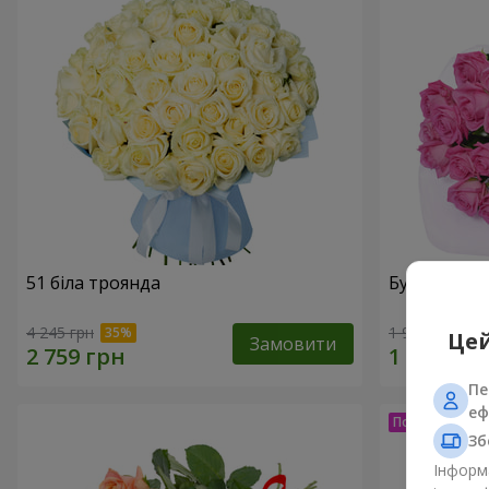
51 біла троянда
Букет з тро
4 245 грн
1 999 грн
Цей
Замовити
Пе
еф
Зб
Інформа