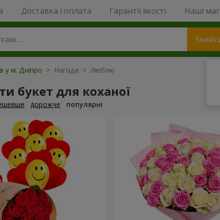
a
Доставка і оплата
Гарантії якості
Наші ма
Знайт
в у м. Дніпро
> Нагода > Люблю
и букет для коханої
ешевше
дорожче
популярні