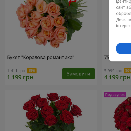
ідентиф
сайт а
обробля
Деякі 
інтерес
Букет "Коралова романтика"
75 білих тр
1 411 грн
5 999 грн
Замовити