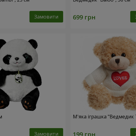
Замовити
м
М'яка іграшка "Ведмедик 
Замовити