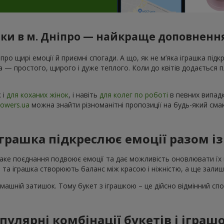
шки в м. Дніпро — найкраще доповнення
 про щирі емоції й приємні спогади. А що, як не м’яка іграшка підк
а — простого, щирого і дуже теплого. Коли до квітів додається
к і
для коханих жінок
, і навіть
для колег по роботі
в певних випадк
lowers.ua
можна знайти різноманітні пропозиції на будь-який сма
іграшка підкреслює емоції разом і
Таке поєднання подвоює емоції та дає можливість оновлювати їх 
 та іграшка створюють баланс між красою і ніжністю, а ще зали
машній затишок. Тому букет з іграшкою – це дійсно відмінний спо
пулярні комбінації букетів і іграш