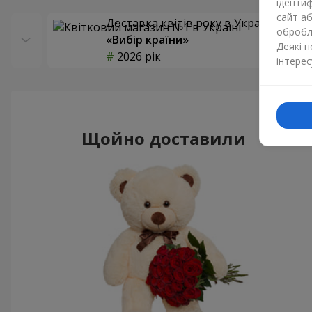
ідентиф
сайт а
Доставка квітів року в Україні
обробля
«Вибір країни»
Деякі 
2026 рік
інтерес
Щойно доставили