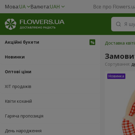
Мова:
UA
Валюта:
UAH
Все про Flowers.u
Акційні букети
Доставка квіті
Замовит
Новинки
Сортування:
д
Оптові ціни
ХІТ продажів
Квіти коханій
Гаряча пропозиція
День народження