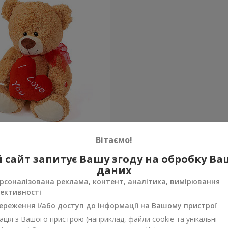
едик (з серцем) 30 см
Вітаємо!
 сайт запитує Вашу згоду на обробку В
Замовити
даних
рсоналізована реклама, контент, аналітика, вимірювання
ективності
ереження і/або доступ до інформації на Вашому пристрої
ція з Вашого пристрою (наприклад, файли cookie та унікальні