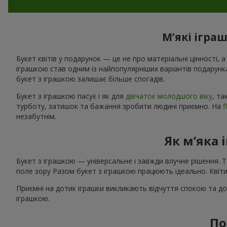
М’які ігра
Букет квітів у подарунок — це не про матеріальні цінності, а
іграшкою став одним із найпопулярніших варіантів подарунк
букет з іграшкою залишає більше спогадів.
Букет з іграшкою пасує і як для
дівчаток молодшого віку
, та
турботу, затишок та бажання зробити людині приємно. На
f
незабутнім.
Як м’яка 
Букет з іграшкою — універсальне і завжди влучне рішення. 
поле зору Разом букет з іграшкою працюють ідеально. Квіти
Приємні на дотик іграшки викликають відчуття спокою та до
іграшкою.
По