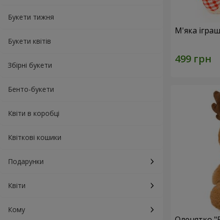
Букети тижня
М'яка ігра
Букети квітів
Збірні букети
Бенто-букети
Квіти в коробці
Квіткові кошики
Подарунки
Квіти
Кому
Оленятко "B