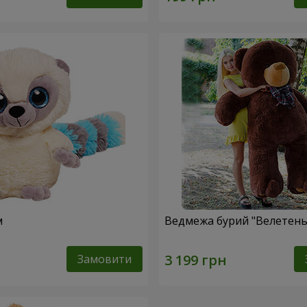
м
Ведмежа бурий "Велетень"
Замовити