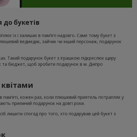
 до букетів
ріплює їх і залишає в пам’яті надовго. Саме тому букет з
 плюшевий ведмедик, зайчик чи інший персонаж, подарунок
ах. Такий подарунок букет з іграшкою підкреслює щиру
к та бюджет, щоб зробити подарунок в м. Дніпро
з квітами
в пам’яті, кожен раз, коли плюшевий приятель потрапляє у
шають приємний подарунок на довгі роки.
сіб лишити спогад про того, хто подарував цей букет з
ок