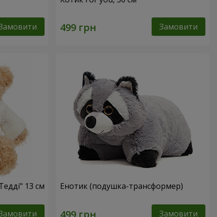
Замовити
Замовити
Тедді" 13 см
Енотик (подушка-трансформер)
Замовити
Замовити