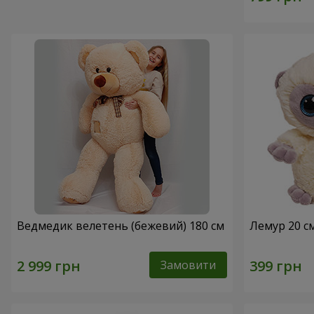
Ведмедик велетень (бежевий) 180 см
Лемур 20 с
Замовити