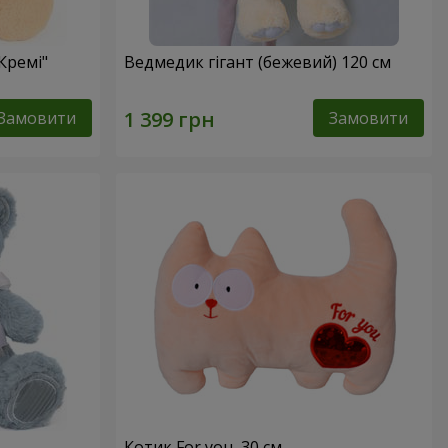
Кремі"
Ведмедик гігант (бежевий) 120 см
Замовити
Замовити
Котик For you, 30 см