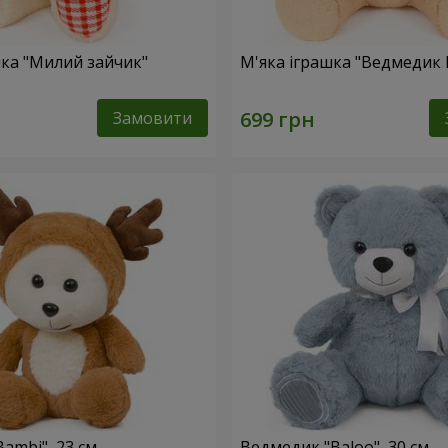
шка "Милий зайчик"
М'яка іграшка "Ведмедик 
Замовити
ambi", 23 см
Ведмедик "Baloo", 30 см