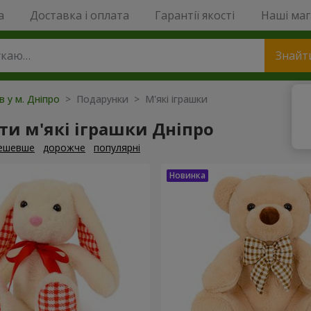
a
Доставка і оплата
Гарантії якості
Наші ма
Знайт
в у м. Дніпро
> Подарунки > М'які іграшки
и м'які іграшки Дніпро
ешевше
дорожче
популярні