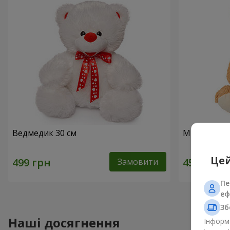
Ведмедик 30 см
Милий ведм
Цей
Замовити
Пе
еф
Зб
Наші досягнення
Інформа