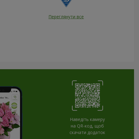
Переглянути все
Наведіть камеру
на QR-код, щоб
скачати додаток