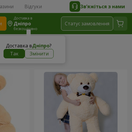
газини
Відгуки
Зв’яжіться з нами
Доставка в
и
Дніпро
Статус замовлення
безкоштовно
Доставка в
Дніпро
?
Так
Змінити