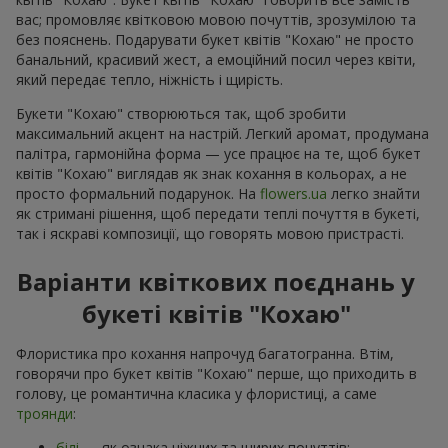
вас; промовляє квітковою мовою почуттів, зрозумілою та
без пояснень. Подарувати букет квітів "Кохаю" не просто
банальний, красивий жест, а емоційний посил через квіти,
який передає тепло, ніжність і щирість.
Букети "Кохаю" створюються так, щоб зробити
максимальний акцент на настрій. Легкий аромат, продумана
палітра, гармонійна форма — усе працює на те, щоб букет
квітів "Кохаю" виглядав як знак кохання в кольорах, а не
просто формальний подарунок. На
flowers.ua
легко знайти
як стримані рішення, щоб передати теплі почуття в букеті,
так і яскраві композиції, що говорять мовою пристрасті.
Варіанти квіткових поєднань у
букеті квітів "Кохаю"
Флористика про кохання напрочуд багатогранна. Втім,
говорячи про букет квітів "Кохаю" перше, що приходить в
голову, це романтична класика у флористиці, а саме
троянди
:
білі
— як ознака ніжних та щирих почуттів;