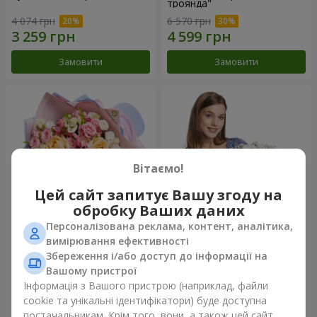
троянда"
4 074 грн
6 570 грн
Замовити
Замовити
Вітаємо!
Цей сайт запитує Вашу згоду на
обробку Ваших даних
Персоналізована реклама, контент, аналітика,
Букет "Казка мого життя"
Кошик "Янголятко"
вимірювання ефективності
Збереження і/або доступ до інформації на
2 666 грн
2 074 грн
Вашому пристрої
Інформація з Вашого пристрою (наприклад, файли
cookie та унікальні ідентифікатори) буде доступна
Замовити
Замовити
постачальникам. Крім того, вони, а також цей сайт