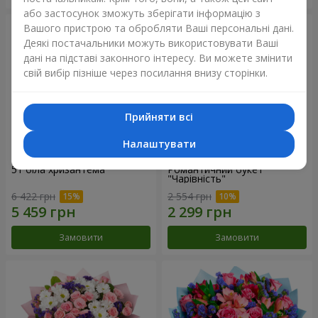
або застосунок зможуть зберігати інформацію з
Вашого пристрою та обробляти Ваші персональні дані.
Деякі постачальники можуть використовувати Ваші
дані на підставі законного інтересу. Ви можете змінити
свій вибір пізніше через посилання внизу сторінки.
Прийняти всі
Налаштувати
51 біла хризантема
Романтичний букет
"Чарівність"
6 422 грн
2 554 грн
Замовити
Замовити