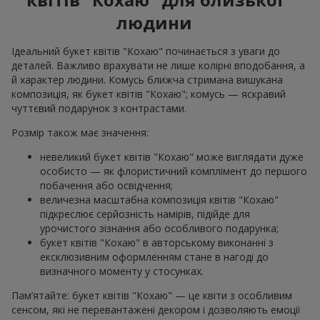
людини
Ідеальний букет квітів "Кохаю" починається з уваги до
деталей. Важливо врахувати не лише колірні вподобання, а
й характер людини. Комусь ближча стримана вишукана
композиція, як букет квітів "Кохаю"; комусь — яскравий
чуттєвий подарунок з контрастами.
Розмір також має значення:
невеликий букет квітів "Кохаю" може виглядати дуже
особисто — як флористичний комплімент до першого
побачення або освідчення;
величезна масштабна композиція квітів "Кохаю"
підкреслює серйозність намірів, підійде для
урочистого зізнання або особливого подарунка;
букет квітів "Кохаю" в авторському виконанні з
ексклюзивним оформленням стане в нагоді до
визначного моменту у стосунках.
Пам’ятайте: букет квітів "Кохаю" — це квіти з особливим
сенсом, які не перевантажені декором і дозволяють емоції