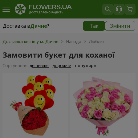
Доставка в
Дачне
?
Так
Змінити
Доставка в
Дачне
|
безкоштовно
Доставка квітів у м. Дачне
> Нагода > Люблю
Замовити букет для коханої
Сортування:
дешевше
дорожче
популярні