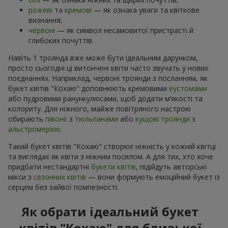
рожеві
та
кремові
— як ознака уваги та квіткове
визнання;
червоні
— як символ несамовитої пристрасті й
глибоких почуттів.
Навіть 1 троянда вже може бути ідеальним дарунком,
просто сьогодні ці витончені квіти часто звучать у нових
поєднаннях. Наприклад, червоні троянди з посланням, як
букет квітів "Кохаю" доповнюють кремовими
еустомами
або пудровими ранункулюсами, щоб додати м’якості та
колориту. Для ніжного, майже повітряного настрою
обирають
півонії
з
тюльпанами
або
кущові троянди
з
альстромерією
.
Такий букет квітів "Кохаю" створює ніжність у кожній квітці
та виглядає як квіти з ніжним посилом. А для тих, хто хоче
придбати нестандартні
букети квітів
, підійдуть авторські
мікси з
сезонних квітів
— вони формують емоційний букет із
серцем без зайвої помпезності.
Як обрати ідеальний букет
квітів "Кохаю" для близької