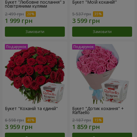
Букет "Любовне послання" з
Букет "Моїй коханій!"
повітряними кулями
2 499 грн
5 537 грн
Замовити
Замовити
Букет "Коханій та єдиній"
Букет "Дотик кохання" +
Raffaello
6 598 грн
2 187 грн