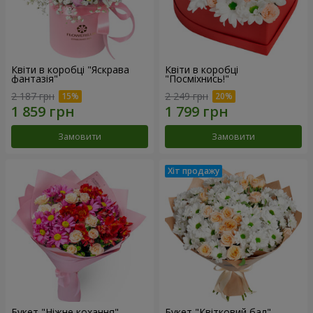
Квіти в коробці "Яскрава
Квіти в коробці
фантазія"
"Посміхнись!"
2 187 грн
2 249 грн
Замовити
Замовити
Букет "Ніжне кохання"
Букет "Квітковий бал"