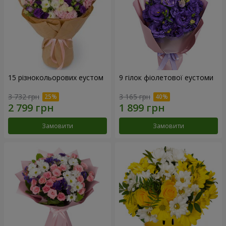
15 різнокольорових еустом
9 гілок фіолетової еустоми
3 732 грн
3 165 грн
Замовити
Замовити