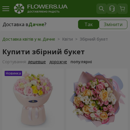
Доставка в
Дачне
?
Так
Змінити
Доставка в
Дачне
|
безкоштовно
Доставка квітів у м. Дачне
> Квіти > Збірний букет
Купити збірний букет
Сортування:
дешевше
дорожче
популярні