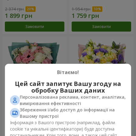
2 374 грн
1 954 грн
Замовити
Замовити
Вітаємо!
Цей сайт запитує Вашу згоду на
обробку Ваших даних
Персоналізована реклама, контент, аналітика,
Букет "Діор"
Букет "Кольорові сни"
вимірювання ефективності
Збереження і/або доступ до інформації на
1 999 грн
4 227 грн
Вашому пристрої
Інформація з Вашого пристрою (наприклад, файли
cookie та унікальні ідентифікатори) буде доступна
Замовити
Замовити
постачальникам. Крім того, вони, а також цей сайт