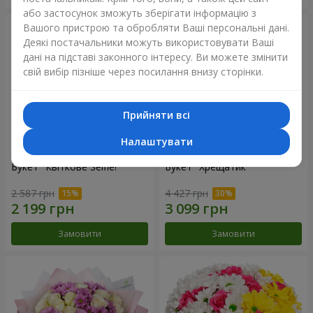
або застосунок зможуть зберігати інформацію з
Вашого пристрою та обробляти Ваші персональні дані.
Деякі постачальники можуть використовувати Ваші
дані на підставі законного інтересу. Ви можете змінити
свій вибір пізніше через посилання внизу сторінки.
Прийняти всі
Налаштувати
Букет "Квіткове Selfie!"
Букет "Хрещатик"
2 587 грн
4 427 грн
Замовити
Замовити