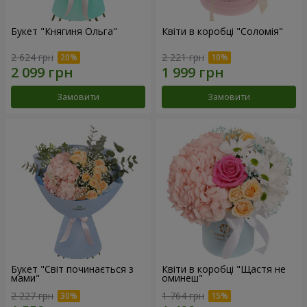
Букет "Княгиня Ольга"
Квіти в коробці "Соломія"
2 624 грн
2 221 грн
Замовити
Замовити
Букет "Світ починається з
Квіти в коробці "Щастя не
мами"
оминеш"
2 227 грн
1 764 грн