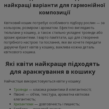
найкращі варіанти для гармонійної
композиції
Квітковий кошик потребує особливого підбору рослин — за
кольором, розміром і ароматом. Ефектно виглядають
тюльпани у кошику, а також стильно укладені троянди або
зрізані хризантеми. І варто пам’ятати, що для створення
потрібного настрою та послання, яке ви хочете передати
даруючи букет квітів у кошику, важлива кожна деталь
квіткового кошика.
Які квіти найкраще підходять
для аранжування в кошику
Найчастіше використовуються квіти у кошику:
Троянди
— класика романтики й елегантності;
Півонії — об’єм, текстура, ароматна квіткова
елегантність;
Хризантеми
— довговічність і пишність;
Гербери — яскравий акцент;