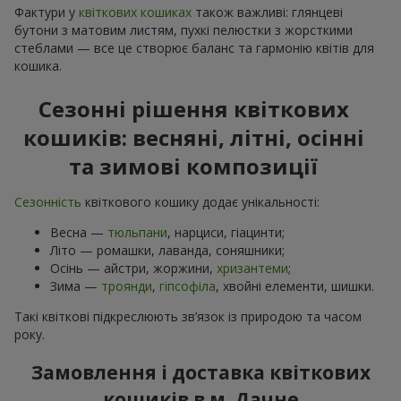
Фактури у
квіткових кошиках
також важливі: глянцеві
бутони з матовим листям, пухкі пелюстки з жорсткими
стеблами — все це створює баланс та гармонію квітів для
кошика.
Сезонні рішення квіткових
кошиків: весняні, літні, осінні
та зимові композиції
Сезонність
квіткового кошику додає унікальності:
Весна —
тюльпани
, нарциси, гіацинти;
Літо — ромашки, лаванда, соняшники;
Осінь — айстри, жоржини,
хризантеми
;
Зима —
троянди
,
гіпсофіла
, хвойні елементи, шишки.
Такі квіткові підкреслюють зв’язок із природою та часом
року.
Замовлення і доставка квіткових
кошиків в м. Дачне