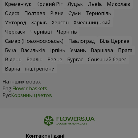
Кременчук
Кривий Ріг
Луцьк
Львів
Миколаїв
Одеса
Полтава
Рівне
Суми
Тернопіль
Ужгород
Харків
Херсон
Хмельницький
Черкаси
Чернівці
Чернігів
Самар (Новомосковськ)
Павлоград
Біла Церква
Буча
Васильків
Ірпінь
Умань
Варшава
Прага
Відень
Берлін
Ревне
Бургас
Сонячний берег
Варна
інші регіони
На інших мовах:
Eng:
Flower baskets
Рус:
Корзины цветов
Контактні дані