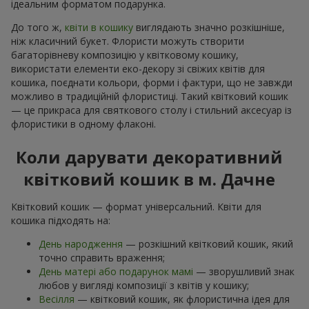
ідеальним форматом подарунка.
До того ж,
квіти в кошику
виглядають значно розкішніше,
ніж класичний букет. Флористи можуть створити
багаторівневу композицію у квітковому кошику,
використати елементи еко-декору зі свіжих квітів для
кошика, поєднати кольори, форми і фактури, що не завжди
можливо в традиційній флористиці. Такий квітковий кошик
— це прикраса для святкового столу і стильний аксесуар із
флористики в одному флаконі.
Коли дарувати декоративний
квітковий кошик в м. Дачне
Квітковий кошик — формат універсальний. Квіти для
кошика підходять на:
День народження
— розкішний квітковий кошик, який
точно справить враження;
День матері або подарунок мамі
— зворушливий знак
любов у вигляді композиції з квітів у кошику;
Весілля
— квітковий кошик, як флористична ідея для