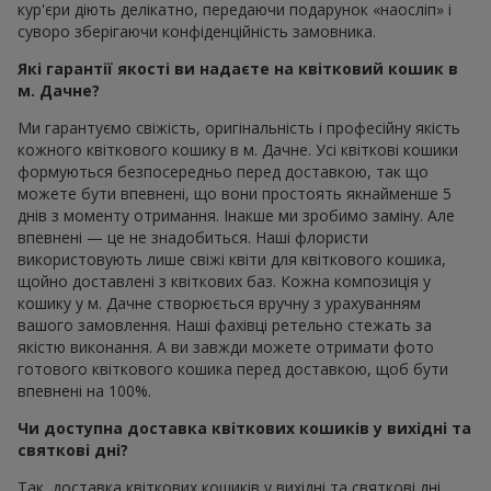
кур'єри діють делікатно, передаючи подарунок «наосліп» і
суворо зберігаючи конфіденційність замовника.
Які гарантії якості ви надаєте на квітковий кошик в
м. Дачне?
Ми гарантуємо свіжість, оригінальність і професійну якість
кожного квіткового кошику в м. Дачне. Усі квіткові кошики
формуються безпосередньо перед доставкою, так що
можете бути впевнені, що вони простоять якнайменше 5
днів з моменту отримання. Інакше ми зробимо заміну. Але
впевнені — це не знадобиться. Наші флористи
використовують лише свіжі квіти для квіткового кошика,
щойно доставлені з квіткових баз. Кожна композиція у
кошику у м. Дачне створюється вручну з урахуванням
вашого замовлення. Наші фахівці ретельно стежать за
якістю виконання. А ви завжди можете отримати фото
готового квіткового кошика перед доставкою, щоб бути
впевнені на 100%.
Чи доступна доставка квіткових кошиків у вихідні та
святкові дні?
Так, доставка квіткових кошиків у вихідні та святкові дні