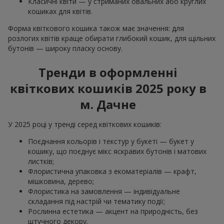
Класичні квіти — у стриманих овальних або круглих
кошиках для квітів.
Форма квіткового кошика також має значення: для
розлогих квітів краще обирати глибокий кошик, для щільних
бутонів — широку пласку основу.
Тренди в оформленні
квіткових кошиків 2025 року в
м. Дачне
У 2025 році у тренді серед квіткових кошиків:
Поєднання кольорів і текстур у букеті — букет у
кошику, що поєднує мікс яскравих бутонів і матових
листків;
Флористична упаковка з екоматеріалів — крафт,
мішковина, дерево;
Флористика на замовлення — індивідуальне
складання під настрій чи тематику події;
Рослинна естетика — акцент на природність, без
штучного декору.