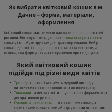
Як вибрати квітковий кошик в м.
Дачне – форма, матеріали,
оформлення
Квітковий кошик має не менш важливе значення, ніж самі
рослини. Він задає стиль, доповнює
композицію з квітів
в
кошику і має бути зручним для транспортування. Вибір
кошика для квітів — це не просто питання естетики, а
основа, яка формує загальне враження про подарунок.
Який квітковий кошик
підійде під різні види квітів
Троянди
та півонії матимуть чудовий вигляд у
витончених квіткових кошиках із лозових гілок;
Тюльпани
та весняні квіти — у плетених формочках із
декоративною ручкою;
Сухоцвіти та екзотика
— в квітковому кошику з
крафтовими елементами або джутовими вставками;