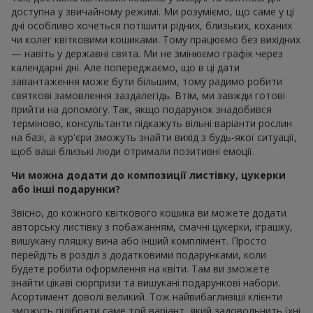
доступна у звичайному режимі. Ми розуміємо, що саме у ці
дні особливо хочеться потішити рідних, близьких, коханих
чи колег квітковими кошиками. Тому працюємо без вихідних
— навіть у державні свята. Ми не змінюємо графік через
календарні дні. Але попереджаємо, що в ці дати
завантаження може бути більшим, тому радимо робити
святкові замовлення заздалегідь. Втім, ми завжди готові
прийти на допомогу. Так, якщо подарунок знадобився
терміново, консультанти підкажуть вільні варіанти рослин
на базі, а кур'єри зможуть знайти вихід з будь-якої ситуації,
щоб ваші близькі люди отримали позитивні емоції.
Чи можна додати до композиції листівку, цукерки
або інші подарунки?
Звісно, до кожного квіткового кошика ви можете додати
авторську листівку з побажанням, смачні цукерки, іграшку,
вишукану пляшку вина або інший комплімент. Просто
перейдіть в розділ з додатковими подарунками, коли
будете робити оформлення на квіти. Там ви зможете
знайти цікаві сюрпризи та вишукані подарункові набори.
Асортимент доволі великий. Тож найвибагливіші клієнти
зможуть підібрати саме той варіант, який задовольнить їхні