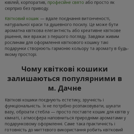
ювілей, корпоратив,
професійне свято
або просто як
сюрприз без приводу.
Квітковий кошик
— вдале поєднання витонченості,
натуральної краси та душевного посилу. Це може бути
ароматна квіткова елегантність або креативне квіткове
рішення, яке вражає з першого погляду. Завдяки живим
рослинам для оформлення квіткового кошику такі
подарунки створюють гармонію кольору та аромату в будь-
якому просторі.
Чому квіткові кошики
залишаються популярними в
м. Дачне
Квіткові кошики поєднують естетику, зручність і
функціональність. Їх не потрібно розпаковувати, шукати
вазу, обрізати стебла — просто поставте кошик для квітів у
кімнаті, і атмосфера наповниться природніми ароматами у
подарунковому оформленні. Саме така практичність і
готовність до миттєвого використання робить квітковий