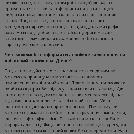
виключно під вас. Тому, окрім роботи кур’єрів варто
врахувати і час, який наші флористи витратять, щоб
вибрати найгарніші квіти і скласти з них ваш квітковий
кошик. Якщо ви вказуєте конкретний час на сайті,
менеджери одразу розраховують індивідуальний графік
зрізу. Наші водії добре знають об'їзні дороги міських
кварталів, тому привозять замовлення без запізнень,
гарантуючи свіжість рослин.
Чи є можливість оформити анонімне замовлення на
квітковий кошик в м. Дачне?
Так, якщо ви дійсно хочете залишитись невідомим, ми
можемо запропонувати можливість анонімного
замовлення на квітковий кошик. Таким чином, ви зможете
зробити сюрприз без підпису і залишитися в таємниці. Для
цього просто повідомте про це наших менеджерів під час
оформлення замовлення на квітковий кошик. Ми не
вкажемо жодних даних про відправника. При цьому, ви
можете отримати повний звіт про отримання замовлення,
включно з фотофіксацією. Так само ви можете зробити і
сюрприз адресату. Якщо ви точно знаєте місце і адресу, ми
можемо привезти квітковий кошик без попередження. Наші