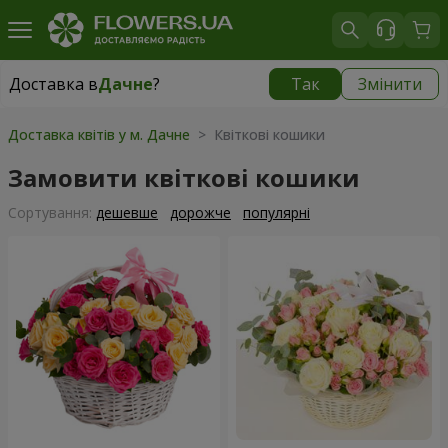
Доставка в
Дачне
?
Так
Змінити
Доставка в
Дачне
|
безкоштовно
Доставка квітів у м. Дачне
> Квіткові кошики
Замовити квіткові кошики
Сортування:
дешевше
дорожче
популярні