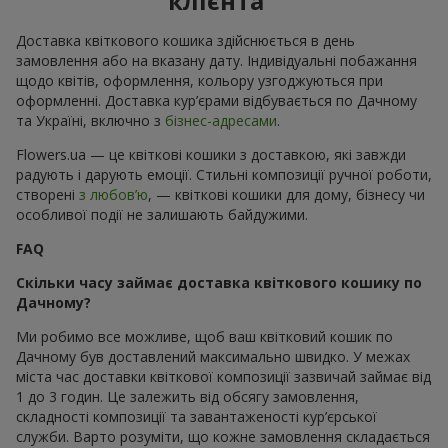
клієнта
Доставка квіткового кошика здійснюється в день
замовлення або на вказану дату. Індивідуальні побажання
щодо квітів, оформлення, кольору узгоджуються при
оформленні. Доставка кур’єрами відбувається по Дачному
та Україні, включно з
бізнес-адресами
.
Flowers.ua — це квіткові кошики з доставкою, які завжди
радують і дарують емоції. Стильні композиції ручної роботи,
створені
з любов’ю
, — квіткові кошики для дому, бізнесу чи
особливої події не залишають байдужими.
FAQ
Скільки часу займає доставка квіткового кошику по
Дачному?
Ми робимо все можливе, щоб ваш квітковий кошик по
Дачному був доставлений максимально швидко. У межах
міста час доставки квіткової композиції зазвичай займає від
1 до 3 годин. Це залежить від обсягу замовлення,
складності композиції та завантаженості кур’єрської
служби. Варто розуміти, що кожне замовлення складається