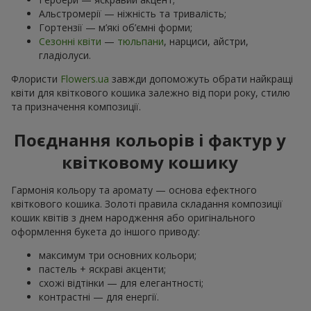
Альстромерії — ніжність та тривалість;
Гортензії — м’які об’ємні форми;
Сезонні квіти
—
тюльпани
, нарциси, айстри,
гладіолуси.
Флористи
Flowers.ua
завжди допоможуть обрати найкращі
квіти для квіткового кошика залежно від пори року, стилю
та призначення композиції.
Поєднання кольорів і фактур у
квітковому кошику
Гармонія кольору та аромату — основа ефектного
квіткового кошика. Золоті правила складання композиції
кошик квітів з днем ​​народження або оригінального
оформлення букета до іншого приводу:
максимум три основних кольори;
пастель + яскраві акценти;
схожі відтінки — для елегантності;
контрастні — для енергії.