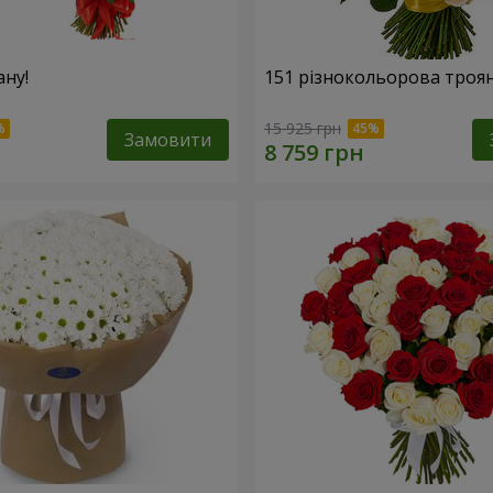
ану!
151 різнокольорова троя
15 925 грн
Замовити