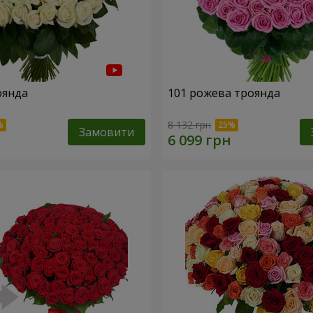
оянда
101 рожева троянда
8 132 грн
Замовити