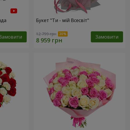
нда
Букет "Ти - мій Всесвіт"
12 799 грн
Замовити
Замовити