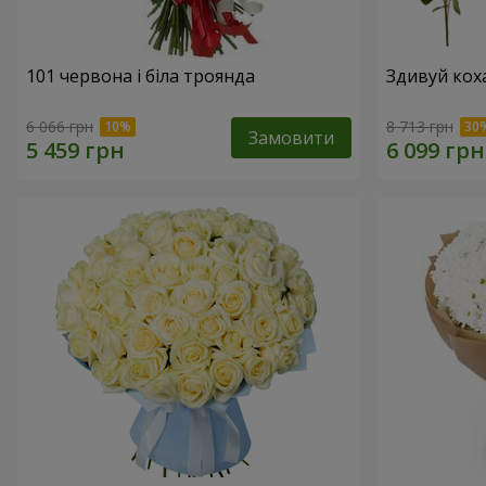
101 червона і біла троянда
Здивуй кох
6 066 грн
8 713 грн
Замовити