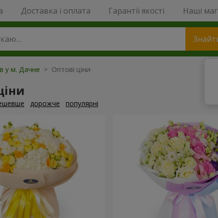
a
Доставка і оплата
Гарантії якості
Наші ма
Знайт
ів у м. Дачне
> Оптові ціни
ціни
ешевше
дорожче
популярні