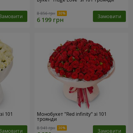
8 856 грн
Замовити
Замовити
зі 101
Монобукет "Red infinity" зі 101
троянди
8 941 грн
Замовити
Замовити