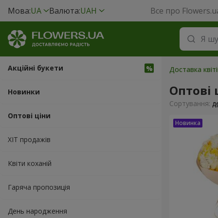
Мова:
UA
Валюта:
UAH
Все про Flowers.u
Акційні букети
Доставка квіт
Оптові 
Новинки
Сортування:
д
Оптові ціни
ХІТ продажів
Квіти коханій
Гаряча пропозиція
День народження