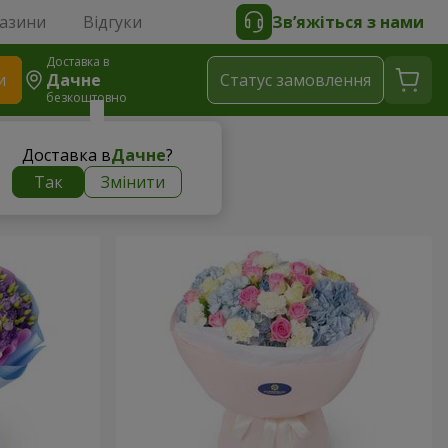
газини
Відгуки
Зв’яжіться з нами
Доставка в
и
Дачне
Статус замовлення
безкоштовно
Доставка в
Дачне
?
Так
Змінити