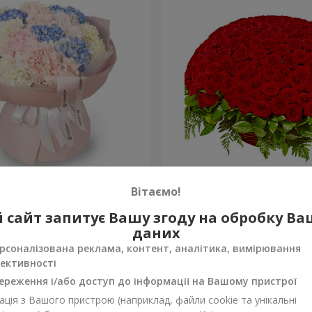
на хмаринка"
251 червона троянда
Вітаємо!
27 427 грн
 сайт запитує Вашу згоду на обробку В
Замовити
даних
рсоналізована реклама, контент, аналітика, вимірювання
ективності
ереження і/або доступ до інформації на Вашому пристрої
ція з Вашого пристрою (наприклад, файли cookie та унікальні