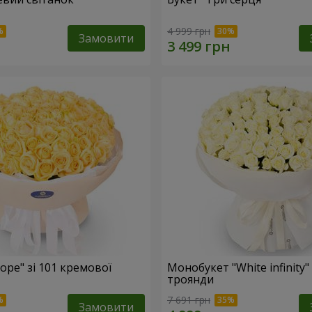
4 999 грн
Замовити
ope" зі 101 кремової
Монобукет "White infinity" 
троянди
7 691 грн
Замовити