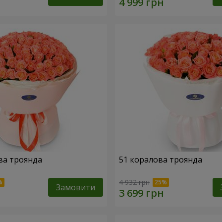
ва троянда
51 коралова троянда
4 932 грн
Замовити