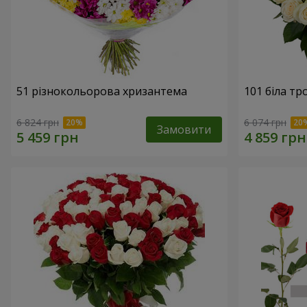
51 різнокольорова хризантема
101 біла тр
6 824 грн
6 074 грн
Замовити