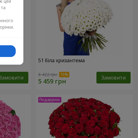
ж цей
 та
онного
орінки.
51 біла хризантема
6 422 грн
Замовити
Замовити