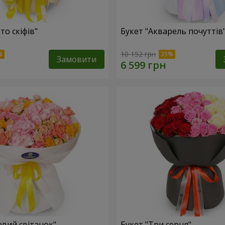
то скіфів"
Букет "Акварель почуттів
10 152 грн
Замовити
евий світанок"
Букет "Три серця"