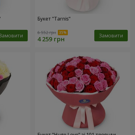
"
Букет "Tarnis"
6 552 грн
Замовити
Замовити
Букет "Huge Love" зі 101 троянди