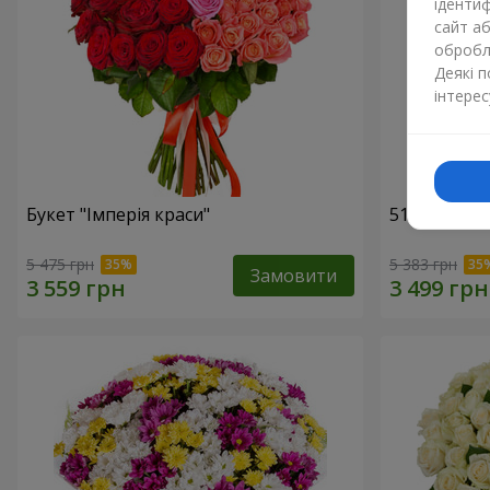
ідентиф
сайт а
обробля
Деякі 
інтерес
Букет "Імперія краси"
51 рожева 
5 475 грн
5 383 грн
Замовити