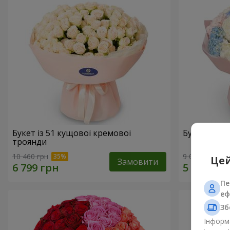
Букет із 51 кущової кремової
Букет "Ніж
троянди
10 460 грн
9 014 грн
Цей
Замовити
Пе
еф
Зб
Інформа