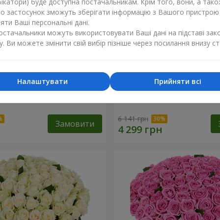
ікатори) буде доступна постачальникам. Крім того, вони, а тако
бо застосунок зможуть зберігати інформацію з Вашого пристрою
ти Ваші персональні дані.
постачальники можуть використовувати Ваші дані на підставі зак
у. Ви можете змінити свій вибір пізніше через посилання внизу ст
Налаштувати
Прийняти всі
троянда
75 білих троянд
6 141 грн
Замовити