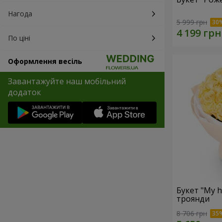
Нагода
5 999 грн
По ціні
Оформлення весіль
Завантажуйте наш мобільний
додаток
Букет "My h
троянди
8 706 грн