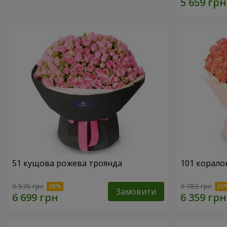
51 кущова рожева троянда
101 корало
9 570 грн
9 783 грн
Замовити