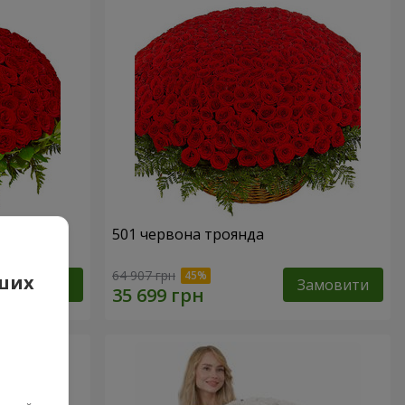
501 червона троянда
64 907 грн
аших
Замовити
Замовити