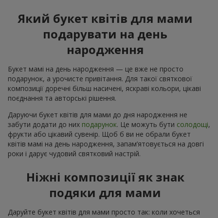
Який букет квітів для мами
подарувати на день
народження
Букет мамі на день народження — це вже не просто
подарунок, а урочисте привітання. Для такої святкової
композиції доречні більш насичені, яскраві кольори, цікаві
поєднання та авторські рішення.
Даруючи букет квітів для мами до дня народження не
забути додати до них
подарунок
. Це можуть бути
солодощі
,
фрукти або цікавий сувенір. Щоб б ви не обрали букет
квітів мамі на день народження, запам’ятовується на довгі
роки і дарує чудовий святковий настрій.
Ніжні композиції як знак
подяки для мами
Даруйте букет квітів для мами просто так: коли хочеться