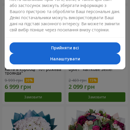
або застосунок зможуть зберігати інформацію з
Вашого пристрою та обробляти Ваші персональні дані.
Деякі постачальники можуть використовувати Ваші
дані на підставі законного інтересу. Ви можете змінити
свій вибір пізніше через посилання внизу сторінки.
Прийняти всі
Налаштувати
Квіти в коробці "101 рожева
Букет "Квіткове Selfie!"
троянда"
9 999 грн
2 469 грн
Замовити
Замовити