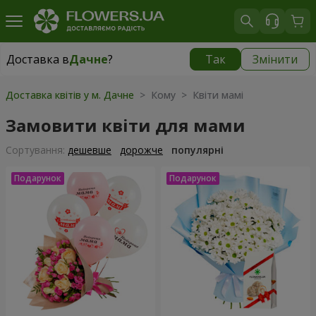
Доставка в
Дачне
?
Так
Змінити
Доставка в
Дачне
|
безкоштовно
Доставка квітів у м. Дачне
> Кому > Квіти мамі
Замовити квіти для мами
Сортування:
дешевше
дорожче
популярні