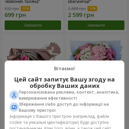
червоних троянд"
красунечці!"
822 грн
2 888 грн
Замовити
Замовити
Вітаємо!
Цей сайт запитує Вашу згоду на
обробку Ваших даних
Персоналізована реклама, контент, аналітика,
Букет "7 рожевих троянд!"
Романтичний букет
вимірювання ефективності
"Небеса"
Збереження і/або доступ до інформації на
1 074 грн
2 374 грн
Вашому пристрої
Інформація з Вашого пристрою (наприклад, файли
cookie та унікальні ідентифікатори) буде доступна
Замовити
Замовити
постачальникам. Крім того, вони, а також цей сайт