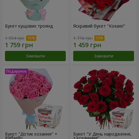
Букет кущових троянд
Яскравий букет "Кохаю!"
1 954 грн
1 716 грн
Замовити
Замовити
Букет "Дотик кохання" +
Букет "У День народження,
Raffaello
з коханням!"