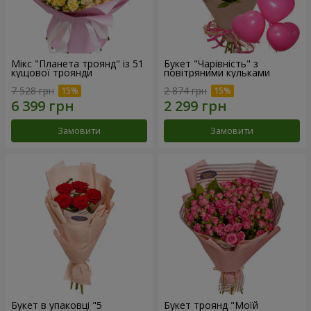
Мікс "Планета троянд" із 51
Букет "Чарівність" з
кущової троянди
повітряними кульками
7 528 грн
2 874 грн
Замовити
Замовити
Букет в упаковці "5
Букет троянд "Моїй