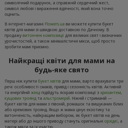
символічний подарунок, а справжній сердечний жест,
символ любові і вираження вдячності, який вона точно
оцінить.
В інтернет-магазині
Flowers.ua
ви можете купити букет
квітів для мами зі швидкою доставкою по Дачному. В
продажу
витончені композиції
для великих свят і визначних
урочистостей, а також мінімалістичні мікси, щоб просто
зробити мамі приємно.
Найкращі квіти для мами на
будь-яке свято
Перш ніж купити
букет квітів
для мами, варто врахувати три
речі: особливості смаків, привід і сезонність квітів. Активній
та енергійній
жінці
підійдуть яскраві композиції з
хризантем
,
кущових троянд
та
альстромерій
. Ніжній і стриманій —
букет квітів для мами з півоній, ромашок та вишуканих білих
або кремових троянд. Якщо ж мама цінує екзотику та
витонченість, найкращим вибором, як букет квітів на день
матері або до іншого приводу стануть оригінальні
орхідеї
, а
також мікси за їх участю.