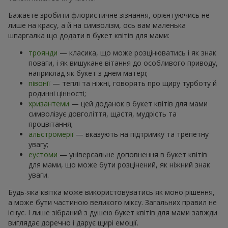
Бажаєте зробити флористичне зізнання, орієнтуючись не
лише на красу, а й на символізм, ось вам маленька
шпаргалка що додати в букет квітів для мами:
троянди
— класика, що може розцінюватись і як знак
поваги, і як вишукане вітання до особливого приводу,
наприклад як букет з днем матері;
півонії
— теплі та ніжні, говорять про щиру турботу й
родинні цінності;
хризантеми
— цей доданок в букет квітів для мами
символізує довголіття, щастя, мудрість та
процвітання;
альстромерії
— вказують на підтримку та трепетну
увагу;
еустоми
— універсальне доповнення в букет квітів
для мами, що може бути розцінений, як ніжний знак
уваги.
Будь-яка квітка може використовуватись як моно рішення,
а може бути частиною великого міксу. Загальних правил не
існує. І лише зібраний з душею букет квітів для мами завжди
виглядає доречно і дарує щирі емоції.