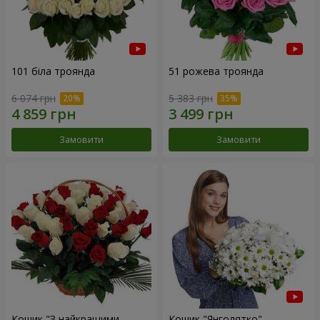
101 біла троянда
51 рожева троянда
6 074 грн
5 383 грн
Замовити
Замовити
Кошик "З найкращими
Кошик "Янголятко"