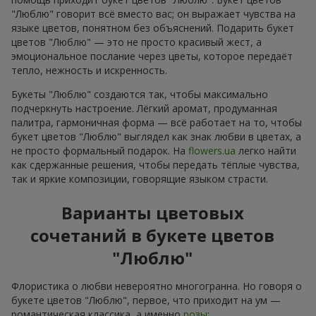
"Люблю" говорит всё вместо вас; он выражает чувства на
языке цветов, понятном без объяснений. Подарить букет
цветов "Люблю" — это не просто красивый жест, а
эмоциональное послание через цветы, которое передаёт
тепло, нежность и искренность.
Букеты "Люблю" создаются так, чтобы максимально
подчеркнуть настроение. Лёгкий аромат, продуманная
палитра, гармоничная форма — всё работает на то, чтобы
букет цветов "Люблю" выглядел как знак любви в цветах, а
не просто формальный подарок. На
flowers.ua
легко найти
как сдержанные решения, чтобы передать тёплые чувства,
так и яркие композиции, говорящие языком страсти.
Варианты цветовых
сочетаний в букете цветов
"Люблю"
Флористика о любви невероятно многогранна. Но говоря о
букете цветов "Люблю", первое, что приходит на ум —
романтическая классика, а именно
розы
: