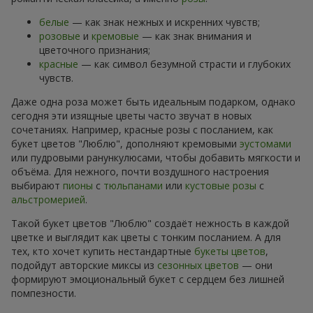
белые
— как знак нежных и искренних чувств;
розовые
и
кремовые
— как знак внимания и
цветочного признания;
красные
— как символ безумной страсти и глубоких
чувств.
Даже одна роза может быть идеальным подарком, однако
сегодня эти изящные цветы часто звучат в новых
сочетаниях. Например, красные розы с посланием, как
букет цветов "Люблю", дополняют кремовыми
эустомами
или пудровыми ранункулюсами, чтобы добавить мягкости и
объёма. Для нежного, почти воздушного настроения
выбирают
пионы
с
тюльпанами
или
кустовые розы
с
альстромерией
.
Такой букет цветов "Люблю" создаёт нежность в каждой
цветке и выглядит как цветы с тонким посланием. А для
тех, кто хочет купить нестандартные
букеты цветов
,
подойдут авторские миксы из
сезонных цветов
— они
формируют эмоциональный букет с сердцем без лишней
помпезности.