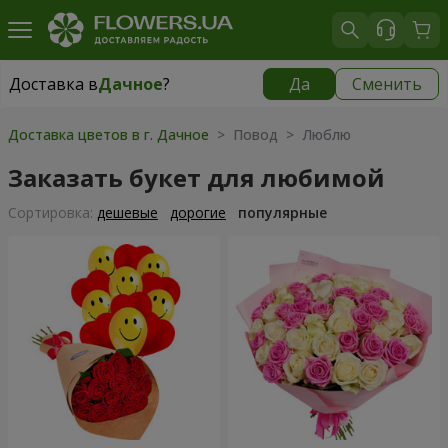
Доставка в
Дачное
?
Да
Сменить
Доставка в
Дачное
|
бесплатно
Доставка цветов в г. Дачное
> Повод > Люблю
Заказать букет для любимой
Cортировка:
дешевые
дорогие
популярные