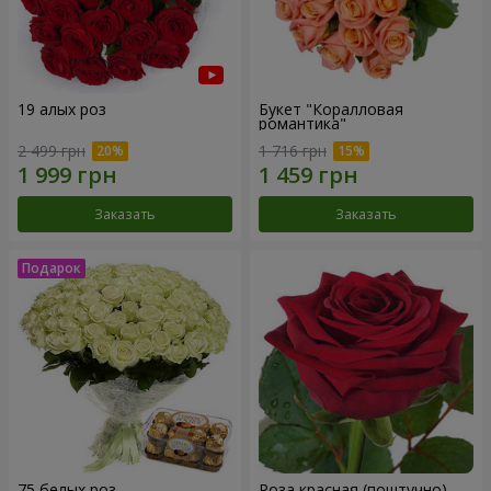
19 алых роз
Букет "Коралловая
романтика"
2 499 грн
1 716 грн
Заказать
Заказать
75 белых роз
Роза красная (поштучно)