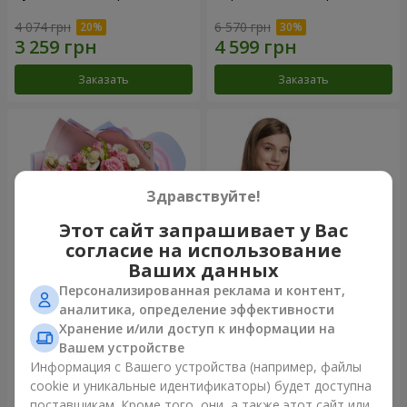
4 074 грн
6 570 грн
Заказать
Заказать
Здравствуйте!
Этот сайт запрашивает у Вас
согласие на использование
Ваших данных
Персонализированная реклама и контент,
Букет "Сказка моей жизни"
Корзина "Ангелочек"
аналитика, определение эффективности
Хранение и/или доступ к информации на
2 666 грн
2 074 грн
Вашем устройстве
Информация с Вашего устройства (например, файлы
cookie и уникальные идентификаторы) будет доступна
Заказать
Заказать
поставщикам. Кроме того, они, а также этот сайт или