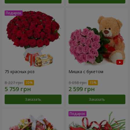
75 красных роз
Мишка с букетом
8 227 грн
3 058 грн
Заказать
Заказать