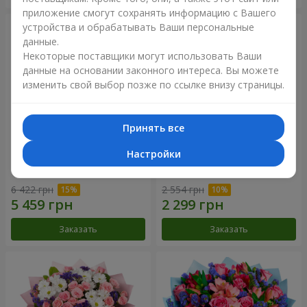
приложение смогут сохранять информацию с Вашего
устройства и обрабатывать Ваши персональные
данные.
Некоторые поставщики могут использовать Ваши
данные на основании законного интереса. Вы можете
изменить свой выбор позже по ссылке внизу страницы.
Принять все
Настройки
51 белая хризантема
Романтический букет
"Очарование"
6 422 грн
2 554 грн
Заказать
Заказать