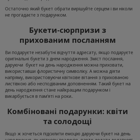
Остаточно який букет обрати вирішуйте серцем і ви ніколи
не прогадаєте з подарунком.
Букети-сюрпризи з
прихованим посланням
Ви подаруєте незабутні відчуття адресату, якщо подаруєте
оригінальні букети з днем народження. Зміст послання,
даруючи букет на день народження можна приховати,
використавши флористичну символіку. А можна діяти
напряму, використовуючи квіткове вітання з прихованою
листівкою або несподіваним доповненням. Такий букет на
день народження стане найкращим подарунком і
викарбується в пам’яті на роки..
Комбіновані подарунки: квіти
та солодощі
Якщо ж хочеться підсилити емоцію даруючи букет на день
народження, як квіткову традицію, варто додати додаткові