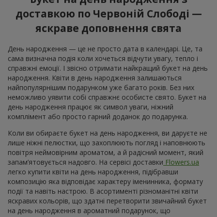
доставкою по Червоній Слободі —
яскраве доповнення свята
День народження — це не просто дата в календарі. Це, та
сама визначна подія коли хочеться відчути увагу, тепло і
справжні емоції. І звісно отримати найкращий букет на день
народження. Квіти в день народження залишаються
найпопулярнішим подарунком уже багато років. Без них
неможливо уявити собі справжнє особисте свято. Букет на
день народження працює як символ уваги, ніжний
комплімент або просто гарний доданок до подарунка.
Коли ви обираєте букет на день народження, ви даруєте не
лише ніжні пелюстки, що захоплюють погляд і наповнюють
повітря неймовірним ароматом, а й радісний момент, який
запам’ятовується надовго. На сервісі доставки
Flowers.ua
легко купити квіти на день народження, підібравши
композицію яка відповідає характеру іменинника, формату
події та навіть настрою. В асортименті різноманітні квіти
яскравих кольорів, що здатні перетворити звичайний букет
на день народження в ароматний подарунок, що