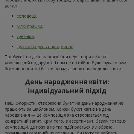
деталі:
солодощі
,
м’які іграшки
,
сувеніри
,
кульки на день народження
.
Так букет на день народження перетвориться на
довершений подарунок. І вам не потрібно буде шукати чим
його доповнити і бігати по магазинах напередодні свята.
День народження квіти:
індивідуальний підхід
Наші флористи, створюючи букет на день народження не
працюють за шаблоном. Кожен букет квітів на день
народження — це композиція яка створюється під
конкретний запит. Крім того, в асортименті безліч готових
композицій, де кожна квітка підбирається з любов’ю і
розумінням гармонійних поєднань. Ви можете вибрати