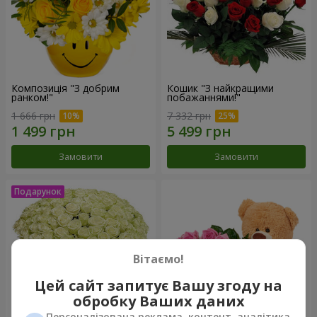
Композиція "З добрим
Кошик "З найкращими
ранком!"
побажаннями!"
1 666 грн
7 332 грн
Замовити
Замовити
Вітаємо!
Цей сайт запитує Вашу згоду на
обробку Ваших даних
Персоналізована реклама, контент, аналітика,