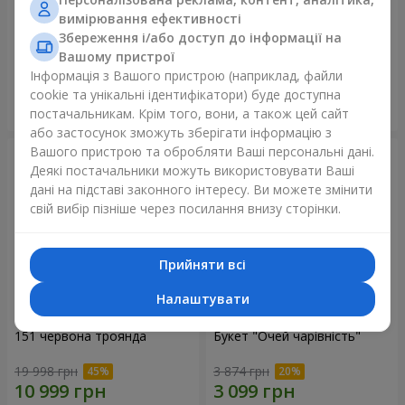
вимірювання ефективності
75 білих троянд
Ведмедик з букетом
Збереження і/або доступ до інформації на
Вашому пристрої
6 941 грн
3 058 грн
Інформація з Вашого пристрою (наприклад, файли
cookie та унікальні ідентифікатори) буде доступна
Замовити
Замовити
постачальникам. Крім того, вони, а також цей сайт
або застосунок зможуть зберігати інформацію з
Вашого пристрою та обробляти Ваші персональні дані.
Деякі постачальники можуть використовувати Ваші
дані на підставі законного інтересу. Ви можете змінити
свій вибір пізніше через посилання внизу сторінки.
Прийняти всі
Налаштувати
151 червона троянда
Букет "Очей чарівність"
19 998 грн
3 874 грн