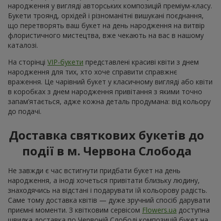
народження у вигляді авторських композицій преміум-класу.
Букети троянд, орхідей і різноманітні вишукані поєднання,
що перетворять ваш букет на день народження на витвір
флористичного мистецтва, вже чекають на вас в нашому
каталозі.
На сторінці
VIP-букети
представлені красиві квіти з днем
народження для тих, хто хоче справити справжнє
враження. Це чарівний букет у класичному вигляді або квіти
в коробках з днем народження привітання з якими точно
запам’ятається, адже кожна деталь продумана: від кольору
до подачі.
Доставка святкових букетів до
події в м. Червона Слобода
Не завжди є час встигнути придбати букет на день
народження, а іноді хочеться привітати близьку людину,
знаходячись на відстані і подарувати їй кольорову радість.
Саме тому доставка квітів — дуже зручний спосіб дарувати
приємні моменти. З квітковим сервісом
Flowers.ua
доступна
швидка доставка по Червоній Слободі композицій букет на