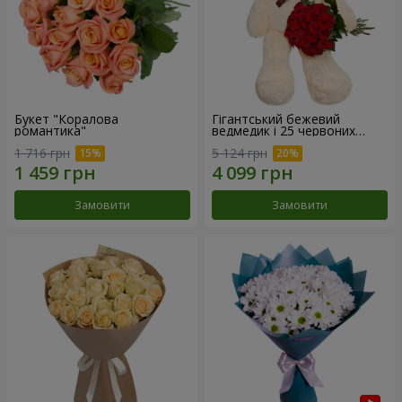
Букет "Коралова
Гігантський бежевий
романтика"
ведмедик і 25 червоних
троянд
1 716 грн
5 124 грн
Замовити
Замовити