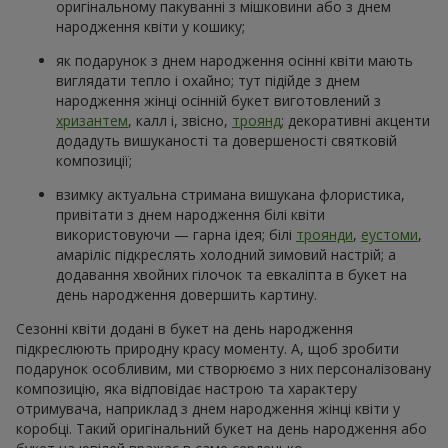
оригінальному пакуванні з мішковини або з днем
народження квіти у кошику;
як подарунок з днем народження осінні квіти мають
виглядати тепло і охайно; тут підійде з днем
народження жінці осінній букет виготовлений з
хризантем
, калл і, звісно,
троянд
; декоративні акценти
додадуть вишуканості та довершеності святковій
композиції;
взимку актуальна стримана вишукана флористика,
привітати з днем народження білі квіти
використовуючи — гарна ідея; білі
троянди
,
еустоми
,
амаріліс підкреслять холодний зимовий настрій; а
додавання хвойних гілочок та евкаліпта в букет на
день народження довершить картину.
Сезонні квіти додані в букет на день народження
підкреслюють природну красу моменту. А, щоб зробити
подарунок особливим, ми створюємо з них персоналізовану
композицію, яка відповідає настрою та характеру
отримувача, наприклад з днем народження жінці квіти у
коробці. Такий оригінальний букет на день народження або