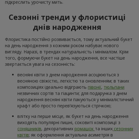
підкреслить урочисту мить.
Сезонні тренди у флористиці
днів народження
Флористика постійно розвивається, тому актуальний букет
на день народження з кожним роком набуває нового
вигляду. Наразі, в трендах натуральність і мінімалізм. Крім
того, формуючи букет на день народження, все частіше
звертається увага на сезонність:
весняні квіти з днем народження асоціюються з
весняною свіжістю, легкістю та оновленням; в таких
композиціях ідеально відіграють
півонії
,
тюльпани
незвичних сортів та гіацинти; для подарунка з днем
народження весняні квіти пакуються у мінімалістичний
крафт або просто перев’язуються стрічкою;
влітку на перше місце, як букет на день народження
виходять популярні пишні, соковиті композиції з
соняшників
, декоративних
ромашок
та інших
сезонних
квітів
; як оформлення актуальна асиметрія в