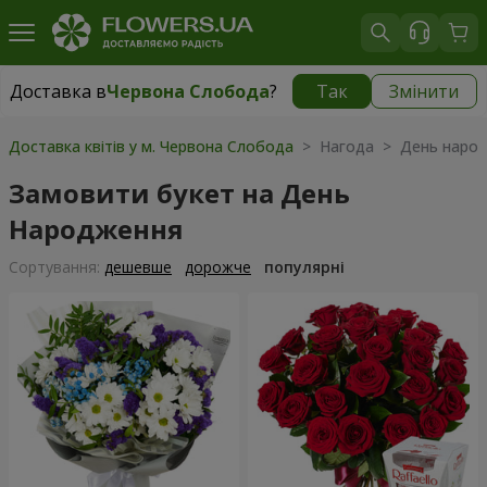
Доставка в
Червона Слобода
?
Так
Змінити
Доставка в
Червона Слобода
|
безкоштовно
Доставка квітів у м. Червона Слобода
> Нагода > День наро
Замовити букет на День
Народження
Сортування:
дешевше
дорожче
популярні