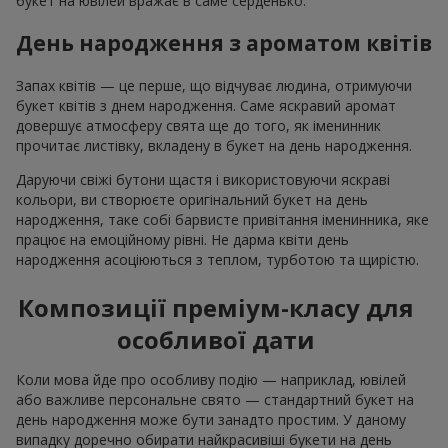
букет на ювілей вражає в саме серденько.
День народження з ароматом квітів
Запах квітів — це перше, що відчуває людина, отримуючи
букет квітів з днем народження. Саме яскравий аромат
довершує атмосферу свята ще до того, як іменинник
прочитає листівку, вкладену в букет на день народження.
Даруючи свіжі бутони щастя і використовуючи яскраві
кольори, ви створюєте оригінальний букет на день
народження, таке собі барвисте привітання іменинника, яке
працює на емоційному рівні. Не дарма квіти день
народження асоціюються з теплом, турботою та щирістю.
Композиції преміум-класу для
особливої дати
Коли мова йде про особливу подію — наприклад, ювілей
або важливе персональне свято — стандартний букет на
день народження може бути занадто простим. У даному
випадку доречно обирати найкрасивіші букети на день