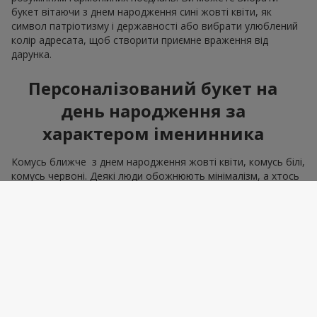
букет вітаючи з днем народження сині жовті квіти, як
символ патріотизму і державності або вибрати улюблений
колір адресата, щоб створити приємне враження від
дарунка.
Персоналізований букет на
день народження за
характером іменинника
Комусь ближче з днем народження жовті квіти, комусь білі,
комусь червоні. Деякі люди обожнюють мінімалізм, а хтось
вишуканий шик. Ми маємо всі інструменти, щоб створити
букет на день народження, що відповідає всім рисам
характеру. Адже правильно квіти вибрати — означає
влучити в емоцію. А саме це і є мета, яку втілює подарунок
букет на день народження.
Корпоративні замовлення для
колег та партнерів