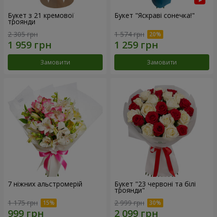
Букет з 21 кремової
Букет "Яскраві сонечка!"
троянди
2 305 грн
1 574 грн
Замовити
Замовити
7 ніжних альстромерій
Букет "23 червоні та білі
троянди"
1 175 грн
2 999 грн