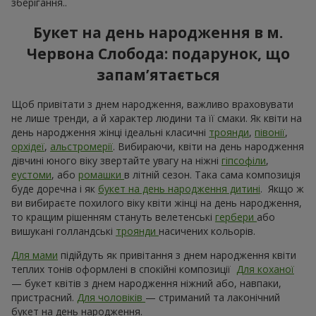
зберігання..
Букет на день народження в м.
Червона Слобода: подарунок, що
запам’ятається
Щоб привітати з днем народження, важливо враховувати
не лише тренди, а й характер людини та її смаки. Як квіти на
день народження жінці ідеальні класичні
троянди
,
півонії
,
орхідеї
,
альстромерії
. Вибираючи, квіти на день народження
дівчині юного віку звертайте увагу на ніжні
гіпсофіли
,
еустоми
, або
ромашки
в літній сезон. Така сама композиція
буде доречна і як
букет на день народження дитині
. Якщо ж
ви вибираєте похилого віку квіти жінці на день народження,
то кращим рішенням стануть велетенські
гербери
або
вишукані голландські
троянди
насичених кольорів.
Для мами
підійдуть як привітання з днем ​​народження квіти
теплих тонів оформлені в спокійні композиції
Для коханої
— букет квітів з днем ​​народження ніжний або, навпаки,
пристрасний.
Для чоловіків
— стриманий та лаконічний
букет на день народження.