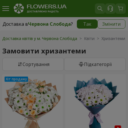
Доставка в
Червона Слобода
?
Так
Змінити
Доставка в
Червона Слобода
|
безкоштовно
Доставка квітів у м. Червона Слобода
> Квіти > Хризантеми
Замовити хризантеми
Сортування
Підкатегорії