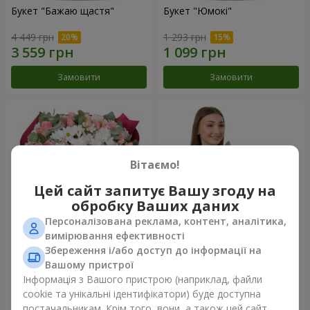
Букет "Бажаю щастя"
Букет "Юмокі"
4 449 грн
1 293 грн
Замовити
Замовити
Вітаємо!
Цей сайт запитує Вашу згоду на
обробку Ваших даних
Персоналізована реклама, контент, аналітика,
вимірювання ефективності
Збереження і/або доступ до інформації на
Букет "Чарівність ніжності"
Композиція "Білосніжна
гармонія"
Вашому пристрої
3 874 грн
3 145 грн
Інформація з Вашого пристрою (наприклад, файли
cookie та унікальні ідентифікатори) буде доступна
постачальникам. Крім того, вони, а також цей сайт