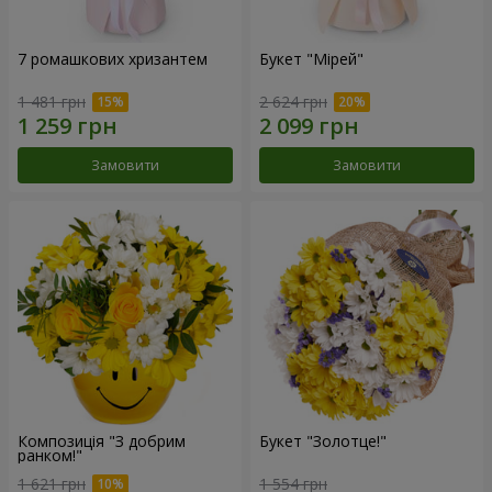
7 ромашкових хризантем
Букет "Мірей"
1 481 грн
2 624 грн
Замовити
Замовити
Композиція "З добрим
Букет "Золотце!"
ранком!"
1 621 грн
1 554 грн