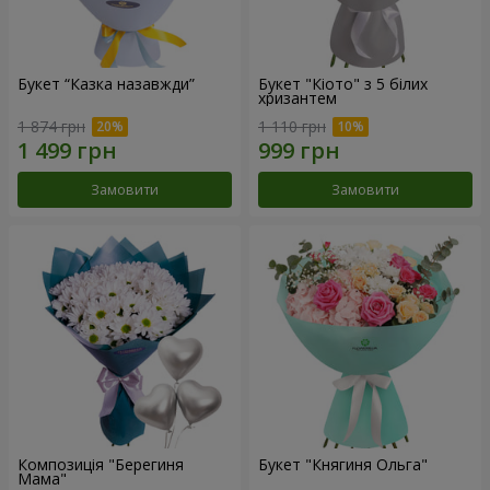
Букет “Казка назавжди”
Букет "Кіото" з 5 білих
хризантем
1 874 грн
1 110 грн
Замовити
Замовити
Композиція "Берегиня
Букет "Княгиня Ольга"
Мама"