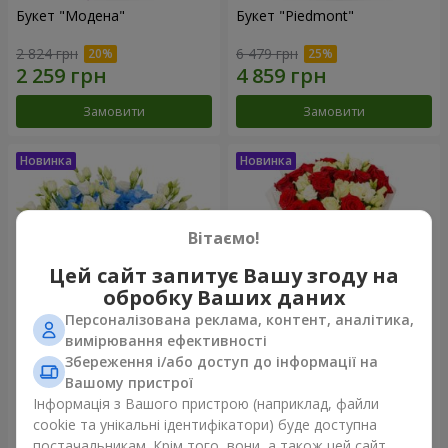
Букет "Модена"
Букет "Piedmont"
2 824 грн
6 479 грн
Замовити
Замовити
Вітаємо!
Цей сайт запитує Вашу згоду на
обробку Ваших даних
Персоналізована реклама, контент, аналітика,
вимірювання ефективності
Збереження і/або доступ до інформації на
Композиція "Сільвія"
Букет "Katarina"
Вашому пристрої
3 999 грн
3 749 грн
Інформація з Вашого пристрою (наприклад, файли
cookie та унікальні ідентифікатори) буде доступна
постачальникам. Крім того, вони, а також цей сайт