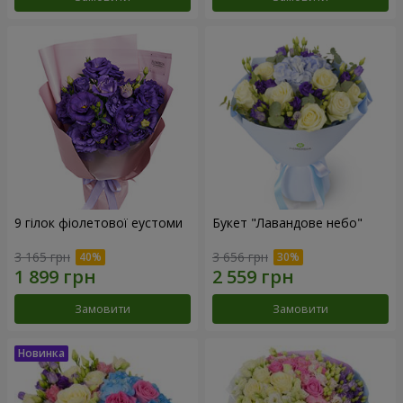
9 гілок фіолетової еустоми
Букет "Лавандове небо"
3 165 грн
3 656 грн
Замовити
Замовити