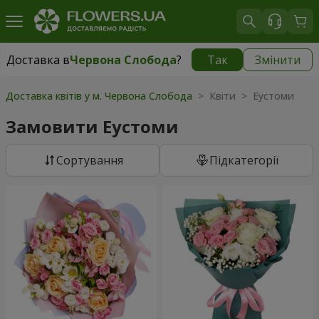
Доставка в
Червона Слобода
?
Так
Змінити
Доставка в
Червона Слобода
|
безкоштовно
Доставка квітів у м. Червона Слобода
> Квіти > Еустоми
Замовити Еустоми
Сортування
Підкатегорії