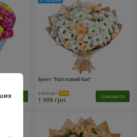
Букет "Квітковий бал"
2 856 грн
аших
Замовити
Замовити