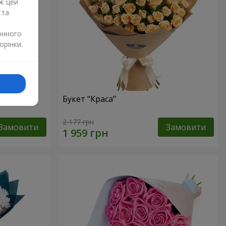
ж цей
 та
онного
орінки.
ка"
Букет "Краса"
2 177 грн
Замовити
Замовити