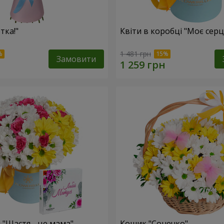
тка!"
Квіти в коробці "Моє серц
1 481 грн
Замовити
 "Щастя - це мама"
Кошик "Сонечко"