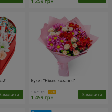
сь!"
Букет "Ніжне кохання"
1 621 грн
Замовити
Замовити