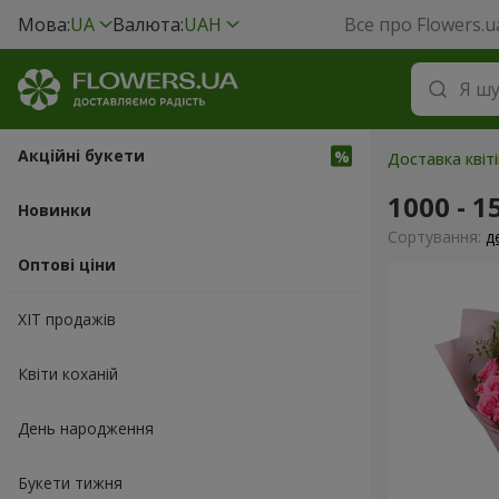
Мова:
UA
Валюта:
UAH
Все про Flowers.u
Акційні букети
Доставка квіт
1000 - 1
Новинки
Сортування:
д
Оптові ціни
ХІТ продажів
Квіти коханій
День народження
Букети тижня