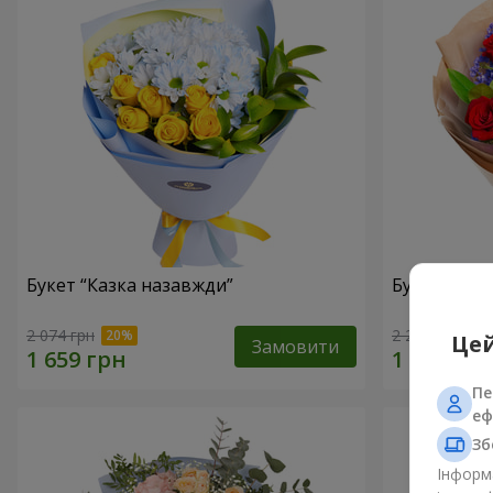
Букет “Казка назавжди”
Букет “Сол
2 074 грн
2 227 грн
Цей
Замовити
Пе
еф
Зб
Інформа