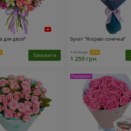
а для двох!"
Букет "Яскраві сонечка!"
1 574 грн
Замовити