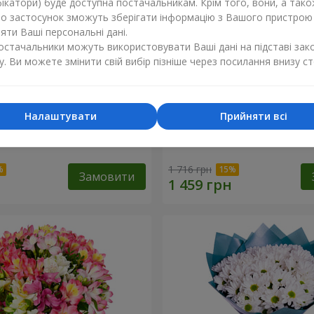
ікатори) буде доступна постачальникам. Крім того, вони, а тако
бо застосунок зможуть зберігати інформацію з Вашого пристрою
ти Ваші персональні дані.
постачальники можуть використовувати Ваші дані на підставі зак
у. Ви можете змінити свій вибір пізніше через посилання внизу ст
Налаштувати
Прийняти всі
 "Берегиня Мама"
Букет "Коралова романти
1 716 грн
Замовити