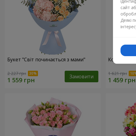
ідентиф
сайт а
обробля
Деякі 
інтерес
Букет "Світ починається з мами"
Композиція
2 227 грн
1 621 грн
Замовити