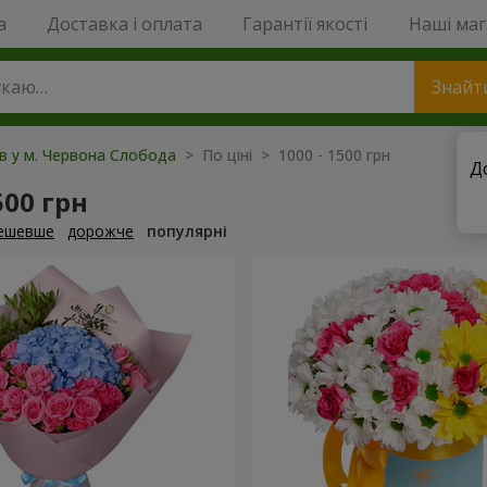
a
Доставка і оплата
Гарантії якості
Наші ма
Знайт
ів у м. Червона Слобода
> По ціні > 1000 - 1500 грн
Д
500 грн
ешевше
дорожче
популярні