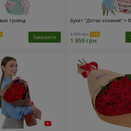
вих троянд
Букет "Дотик кохання" + Ra
2 305 грн
Замовити