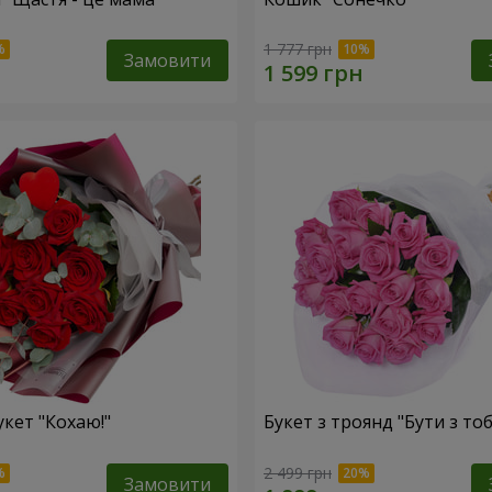
1 777 грн
Замовити
укет "Кохаю!"
Букет з троянд "Бути з то
2 499 грн
Замовити