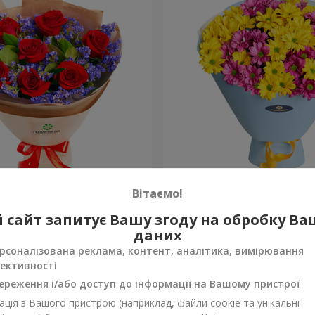
одке бажання”
Букет "Солодка мелодія"
Вітаємо!
1 499 грн
 сайт запитує Вашу згоду на обробку В
Замовити
даних
рсоналізована реклама, контент, аналітика, вимірювання
ективності
ереження і/або доступ до інформації на Вашому пристрої
ція з Вашого пристрою (наприклад, файли cookie та унікальні