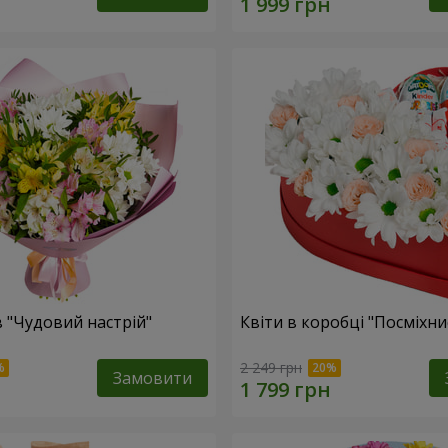
в "Чудовий настрій"
Квіти в коробці "Посміхни
2 249 грн
Замовити