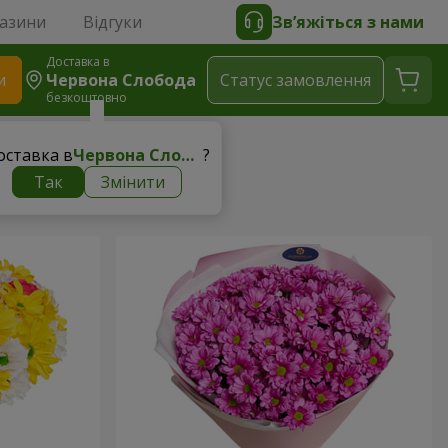
газини
Відгуки
Зв’яжіться з нами
Доставка в
и
Червона Слобода
Статус замовлення
безкоштовно
оставка в
Червона Слобода
?
Так
Змінити