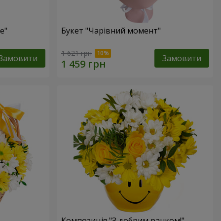
е"
Букет "Чарівний момент"
1 621 грн
Замовити
Замовити
Композиція "З добрим ранком!"