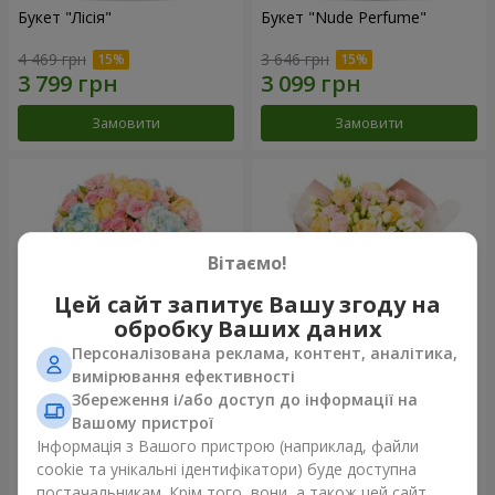
Букет "Лісія"
Букет "Nude Perfume"
4 469 грн
3 646 грн
Замовити
Замовити
Вітаємо!
Цей сайт запитує Вашу згоду на
обробку Ваших даних
Персоналізована реклама, контент, аналітика,
вимірювання ефективності
Збереження і/або доступ до інформації на
Букет "Ніжність світанку"
Букет "Дотик ніжності"
Вашому пристрої
5 012 грн
2 949 грн
Інформація з Вашого пристрою (наприклад, файли
cookie та унікальні ідентифікатори) буде доступна
постачальникам. Крім того, вони, а також цей сайт