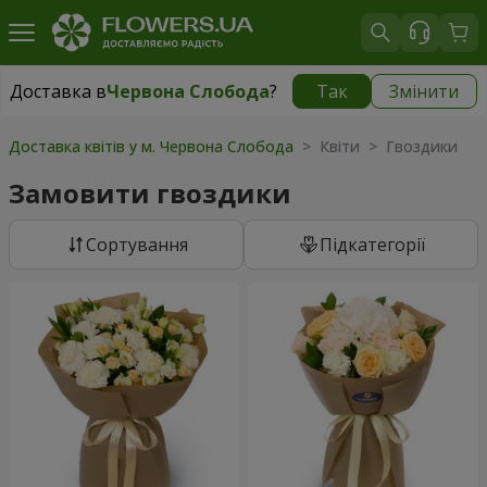
Доставка в
Червона Слобода
?
Так
Змінити
Доставка в
Червона Слобода
|
безкоштовно
Доставка квітів у м. Червона Слобода
> Квіти > Гвоздики
Замовити гвоздики
Сортування
Підкатегорії