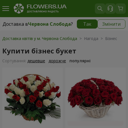
Доставка в
Червона Слобода
?
Так
Змінити
Доставка в
Червона Слобода
|
безкоштовно
Доставка квітів у м. Червона Слобода
> Нагода > Бізнес
Купити бізнес букет
Сортування:
дешевше
дорожче
популярні