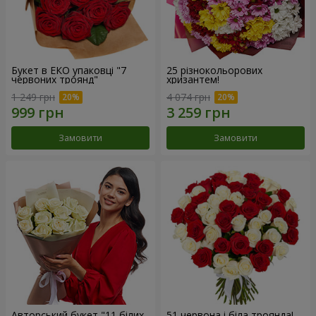
Букет в ЕКО упаковці "7
25 різнокольорових
червоних троянд"
хризантем!
1 249 грн
4 074 грн
Замовити
Замовити
Авторський букет "11 білих
51 червона і біла троянда!