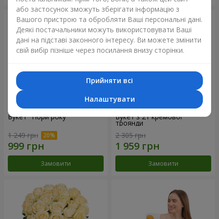
або застосунок зможуть зберігати інформацію з
Вашого пристрою та обробляти Ваші персональні дані.
Деякі постачальники можуть використовувати Ваші
дані на підставі законного інтересу. Ви можете змінити
свій вибір пізніше через посилання внизу сторінки.
Прийняти всі
Налаштувати
Букет "Пори року"
Букет з 21 кремової
троянди
1 249 грн
2 305 грн
Замовити
Замовити