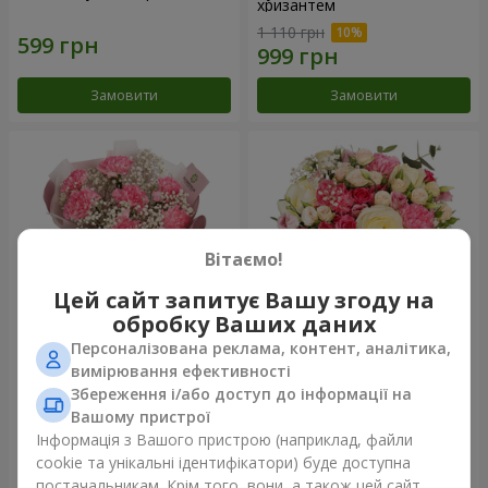
хризантем
1 110 грн
Замовити
Замовити
Вітаємо!
Цей сайт запитує Вашу згоду на
обробку Ваших даних
Персоналізована реклама, контент, аналітика,
Букет "Королева
Квіти в коробці "Помпадур"
вимірювання ефективності
Карибського моря"
Збереження і/або доступ до інформації на
1 374 грн
2 324 грн
Вашому пристрої
Інформація з Вашого пристрою (наприклад, файли
cookie та унікальні ідентифікатори) буде доступна
Замовити
Замовити
постачальникам. Крім того, вони, а також цей сайт