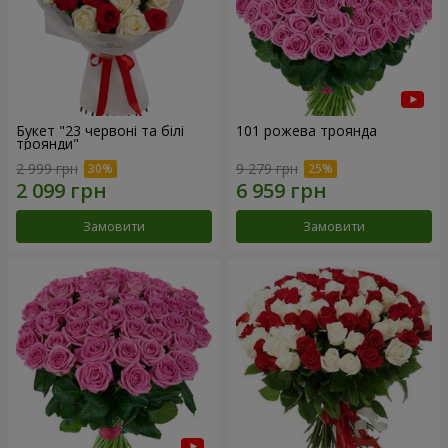
Букет "23 червоні та білі
101 рожева троянда
троянди"
2 999 грн
9 279 грн
Замовити
Замовити