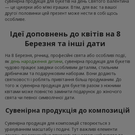
сувенірна продукція для букетів на день Святого Валентина
— це цукерки або м’які іграшки. Втім, для вас та вашої
другої половинки цей презент може нести в собі щось
особливе.
Ідеї доповнень до квітів на 8
Березня та інші дати
На 8 Березня, річниці, професійні свята або особливі події,
як
день народження дитини
, сувенірна продукція для букетів
чудово працює завдяки особливим деталям, стильним
дрібничкам та подарунковим наборам. Вони додають
святковості і роблять привітання більш продуманим. До
того ж сувенірна продукція для букетів разом з ніжними
квітами може повністю замінити подарунок до жіночого
свята чи певної символічної дати.
Сувенірна продукція до композицій
Сувенірна продукція для композицій створюється з
урахуванням масштабу і подачі. Тут важливі елементи