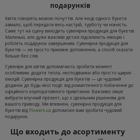
подарунків
Квіти говорять мовою почуттів. Але іноді одного букета
замало, щоб передати весь настрій, турботу чи ніжність.
Саме тут на сцену виходить сувенірна продукція для букетів.
Маленькі, але дуже важливі деталі підсилюють емоцію і
роблять подарунок завершеним. Сувенірна продукція для
букетів — не просто приємне доповнення, а спосіб сказати
більше без слів.
Сувеніри для квітів допомагають зробити момент
особливим: додати тепла, несподіванки або просто щирих
емоцій. Сувенірна продукція для букетів — це чудовий
доданок до будь-якої події: від романтичного побачення до
офіційного корпоративного привітання. Важливо лише
вибрати влучний презент, що є ідеальним рішенням для
вашого приводу. Ми впевнені, сувенірна продукція для
букетів від
Flowers.ua
допоможе вам зробити чудовий
подарунок.
Що входить до асортименту