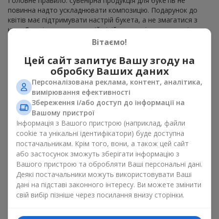
Головне правило: сувенірна продукція для букетів не
повинна надто ускладнювати композицію. Подарунок до
квітів має підтримувати настрій букета, а не змагатися з
ним. Для ніжних композицій підійде сувенірна продукція для
букетів, як легкі символічні додатки та легкі елементи
Вітаємо!
декору. Це може бути
тортик
або
маленька м’яка іграшка
.
Цей сайт запитує Вашу згоду на
Для яскравих є сенс використати більш сміливі додаткові
акценти, як вишукані
цукерки
чи дорогі сувеніри.
обробку Ваших даних
Персоналізована реклама, контент, аналітика,
Сувенірна продукція для букетів повинна вибиратись,
вимірювання ефективності
враховуючи й привід, і людину, якій адресований подарунок.
Збереження і/або доступ до інформації на
Якщо сумніваєтесь, яка сувенірна продукція для букетів вам
Вашому пристрої
потрібна — обирайте універсальні маленькі приємності,
Інформація з Вашого пристрою (наприклад, файли
широкий вибір яких знайдеться у нашому каталозі.
cookie та унікальні ідентифікатори) буде доступна
Сувеніри до букетів на різні свята
постачальникам. Крім того, вони, а також цей сайт
або застосунок зможуть зберігати інформацію з
Вашого пристрою та обробляти Ваші персональні дані.
Свято задає настрій, а сувенірна продукція для букетів його
Деякі постачальники можуть використовувати Ваші
підкреслює. Саме тому сувеніри для квітів часто обирають з
дані на підставі законного інтересу. Ви можете змінити
урахуванням дати та події. В нашому асортименті
свій вибір пізніше через посилання внизу сторінки.
знайдеться сувенірна продукція для букетів, що підійде до
будь-якого свята і може бути розрахована на будь-який
бюджет.