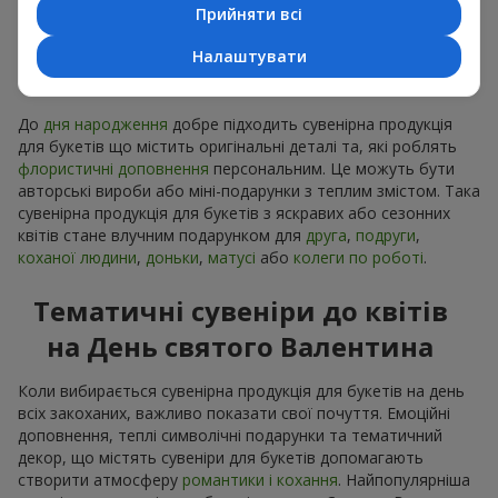
Прийняти всі
Сувенірна продукція до
Налаштувати
букетів на День народження
До
дня народження
добре підходить сувенірна продукція
для букетів що містить оригінальні деталі та, які роблять
флористичні доповнення
персональним. Це можуть бути
авторські вироби або міні-подарунки з теплим змістом. Така
сувенірна продукція для букетів з яскравих або сезонних
квітів стане влучним подарунком для
друга
,
подруги
,
коханої людини
,
доньки
,
матусі
або
колеги по роботі
.
Тематичні сувеніри до квітів
на День святого Валентина
Коли вибирається сувенірна продукція для букетів на день
всіх закоханих, важливо показати свої почуття. Емоційні
доповнення, теплі символічні подарунки та тематичний
декор, що містять сувеніри для букетів допомагають
створити атмосферу
романтики і кохання
. Найпопулярніша