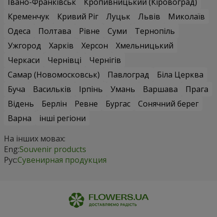
Івано-Франківськ
Кропивницький (Кіровоград)
Кременчук
Кривий Ріг
Луцьк
Львів
Миколаїв
Одеса
Полтава
Рівне
Суми
Тернопіль
Ужгород
Харків
Херсон
Хмельницький
Черкаси
Чернівці
Чернігів
Самар (Новомосковськ)
Павлоград
Біла Церква
Буча
Васильків
Ірпінь
Умань
Варшава
Прага
Відень
Берлін
Ревне
Бургас
Сонячний берег
Варна
інші регіони
На інших мовах:
Eng:
Souvenir products
Рус:
Сувенирная продукция