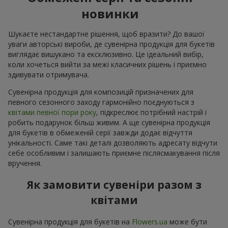
новинки
Шукаєте нестандартне рішення, щоб вразити? До вашої
уваги авторські вироби, де сувенірна продукція для букетів
виглядає вишукано та ексклюзивно. Це ідеальний вибір,
коли хочеться вийти за межі класичних рішень і приємно
здивувати отримувача.
Сувенірна продукція для композицій призначених для
певного сезонного заходу гармонійно поєднуються з
квітами певної пори року
, підкреслює потрібний настрій і
робить подарунок більш живим. А ще сувенірна продукція
для букетів в обмеженій серії завжди додає відчуття
унікальності. Саме такі деталі дозволяють адресату відчути
себе особливим і залишають приємне післясмакування після
вручення.
Як замовити сувеніри разом з
квітами
Сувенірна продукція для букетів на
Flowers.ua
може бути