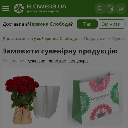
Доставка в
Червона Слобода
?
Так
Змінити
Доставка в
Червона Слобода
|
безкоштовно
Доставка квітів у м. Червона Слобода
> Подарунки > Сувенірн
Замовити сувенірну продукцію
Сортування:
дешевше
дорожче
популярні