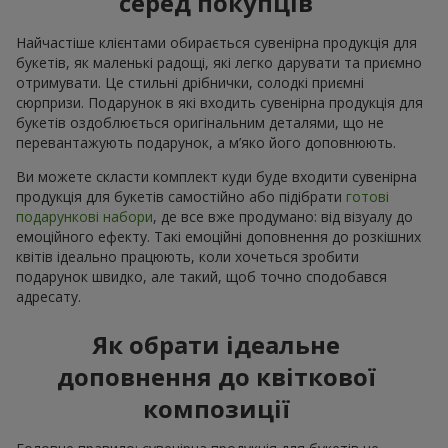
серед покупців
Найчастіше клієнтами обирається сувенірна продукція для
букетів, як маленькі радощі, які легко дарувати та приємно
отримувати. Це стильні дрібнички, солодкі приємні
сюрпризи. Подарунок в які входить сувенірна продукція для
букетів оздоблюється оригінальним деталями, що не
перевантажують подарунок, а м’яко його доповнюють.
Ви можете скласти комплект куди буде входити сувенірна
продукція для букетів самостійно або підібрати
готові
подарункові набори
, де все вже продумано: від візуалу до
емоційного ефекту. Такі емоційні доповнення до розкішних
квітів ідеально працюють, коли хочеться зробити
подарунок швидко, але такий, щоб точно сподобався
адресату.
Як обрати ідеальне
доповнення до квіткової
композиції