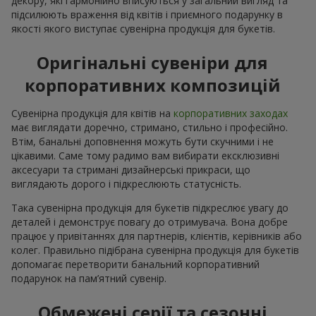
декору, які гармонійно вписуються у загальний вигляд та
підсилюють враження від квітів і приємного подарунку в
якості якого виступає сувенірна продукція для букетів.
Оригінальні сувеніри для
корпоративних композицій
Сувенірна продукція для квітів на
корпоративних заходах
має виглядати доречно, стримано, стильно і професійно.
Втім, банальні доповнення можуть бути скучними і не
цікавими. Саме тому радимо вам вибирати ексклюзивні
аксесуари та стримані дизайнерські прикраси, що
виглядають дорого і підкреслюють статусність.
Така сувенірна продукція для букетів підкреслює увагу до
деталей і демонструє повагу до отримувача. Вона добре
працює у привітаннях для партнерів, клієнтів, керівників або
колег. Правильно підібрана сувенірна продукція для букетів
допомагає перетворити банальний корпоративний
подарунок на пам’ятний сувенір.
Обмежені серії та сезонні