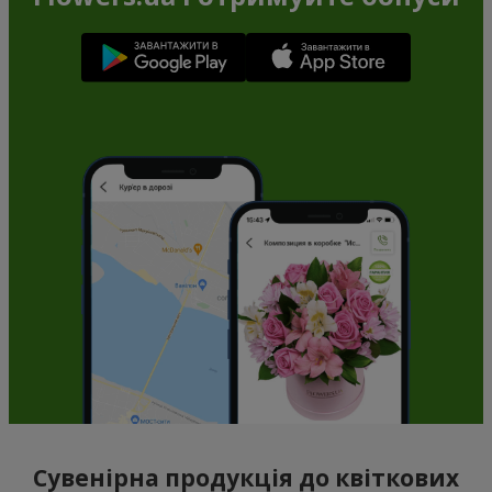
Сувенірна продукція до квіткових