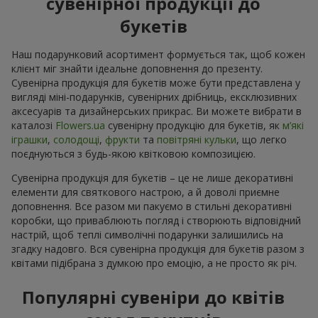
сувенірної продукції до
букетів
Наш подарунковий асортимент формується так, щоб кожен
клієнт міг знайти ідеальне доповнення до презенту.
Сувенірна продукція для букетів може бути представлена у
вигляді міні-подарунків, сувенірних дрібниць, ексклюзивних
аксесуарів та дизайнерських прикрас. Ви можете вибрати в
каталозі
Flowers.ua
cувенірну продукцію для букетів, як
м’які
іграшки
,
солодощі
,
фрукти
та
повітряні кульки
, що легко
поєднуються з будь-якою квітковою композицією.
Сувенірна продукція для букетів – це не лише декоративні
елементи для святкового настрою, а й доволі приємне
доповнення. Все разом ми пакуємо в стильні декоративні
коробки, що приваблюють погляд і створюють відповідний
настрій, щоб теплі символічні подарунки залишились на
згадку надовго. Вся сувенірна продукція для букетів разом з
квітами підібрана з думкою про емоцію, а не просто як річ.
Популярні сувеніри до квітів