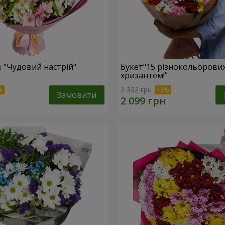
в "Чудовий настрій"
Букет"15 різнокольорови
хризантем!"
2 332 грн
Замовити