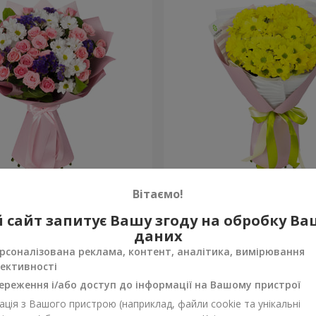
рекрасна!"
Букет "Сонячний промінч
Вітаємо!
1 175 грн
 сайт запитує Вашу згоду на обробку В
Замовити
даних
рсоналізована реклама, контент, аналітика, вимірювання
ективності
ереження і/або доступ до інформації на Вашому пристрої
ція з Вашого пристрою (наприклад, файли cookie та унікальні