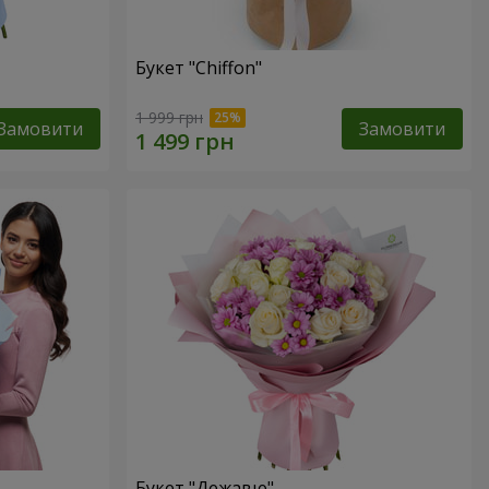
Букет "Chiffon"
1 999 грн
Замовити
Замовити
Букет "Дежавю"