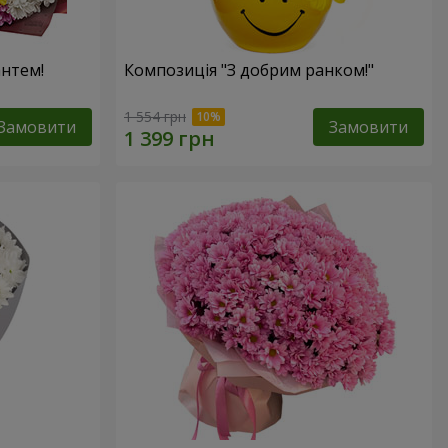
антем!
Композиція "З добрим ранком!"
1 554 грн
Замовити
Замовити