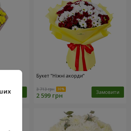
ик"
Букет "Ніжні акорди"
3 713 грн
аших
Замовити
Замовити