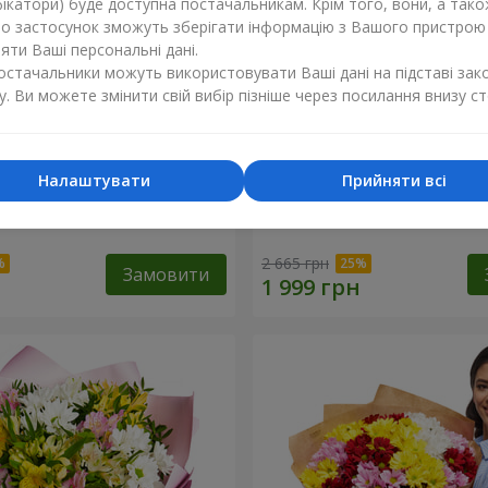
ікатори) буде доступна постачальникам. Крім того, вони, а тако
бо застосунок зможуть зберігати інформацію з Вашого пристрою
ти Ваші персональні дані.
постачальники можуть використовувати Ваші дані на підставі зак
у. Ви можете змінити свій вибір пізніше через посилання внизу ст
Налаштувати
Прийняти всі
ечко моє"
Букет "Безе" з 15 білих хр
2 665 грн
Замовити