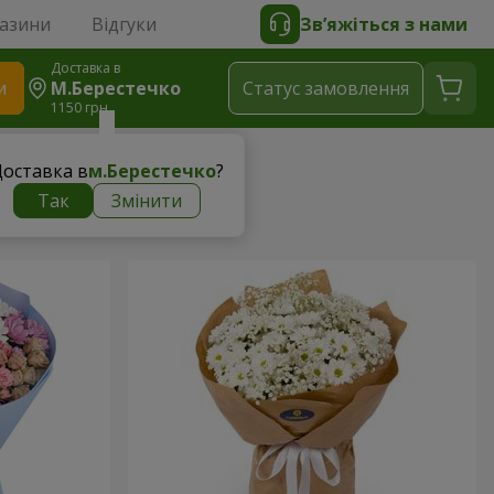
газини
Відгуки
Зв’яжіться з нами
Доставка в
и
М.Берестечко
Статус замовлення
1150 грн
оставка в
м.Берестечко
?
Так
Змінити