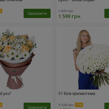
1 881 грн
Замовити
ed you"
51 біла хризантема
5 528 грн
Замовити