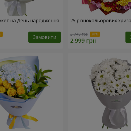
укет на День народження
25 різнокольорових хриз
3 749 грн
Замовити