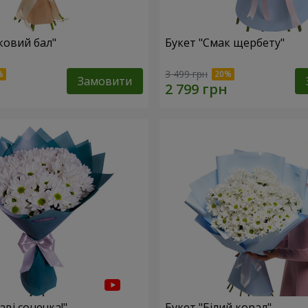
ковий бал"
Букет "Смак щербету"
3 499 грн
Замовити
аві сонечка!"
Букет "Білий корал"