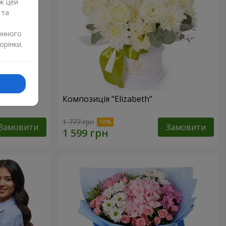
ж цей
 та
онного
орінки.
изантем
Композиція "Elizabeth"
1 777 грн
Замовити
Замовити