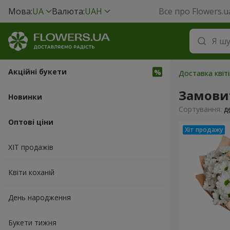
Мова:
UA
Валюта:
UAH
Все про Flowers.u
Акційні букети
Доставка квіт
Замовит
Новинки
Сортування:
д
Оптові ціни
ХІТ продажів
Квіти коханій
День народження
Букети тижня