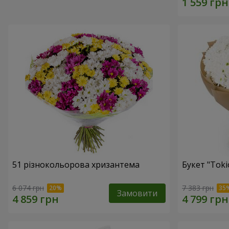
51 різнокольорова хризантема
Букет "Toki
6 074 грн
7 383 грн
Замовити