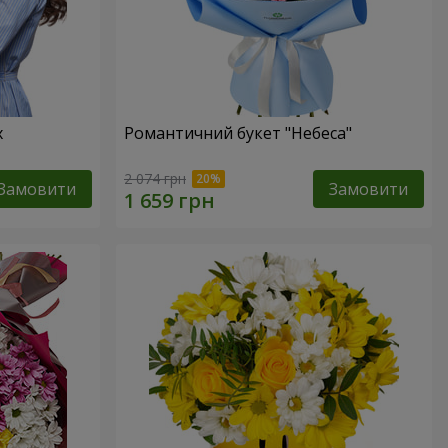
х
Романтичний букет "Небеса"
2 074 грн
Замовити
Замовити