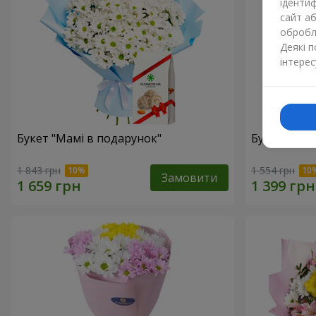
ідентиф
сайт а
обробля
Деякі 
інтерес
Букет "Мамі в подарунок"
Букет "Сон
1 843 грн
1 554 грн
Замовити