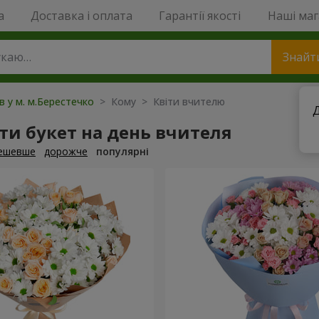
a
Доставка і оплата
Гарантії якості
Наші ма
Знайт
ів у м. м.Берестечко
> Кому > Квіти вчителю
Д
и букет на день вчителя
ешевше
дорожче
популярні