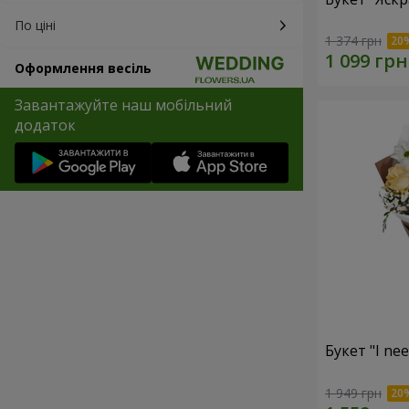
По ціні
1 374 грн
Оформлення весіль
Завантажуйте наш мобільний
додаток
Букет "I ne
1 949 грн