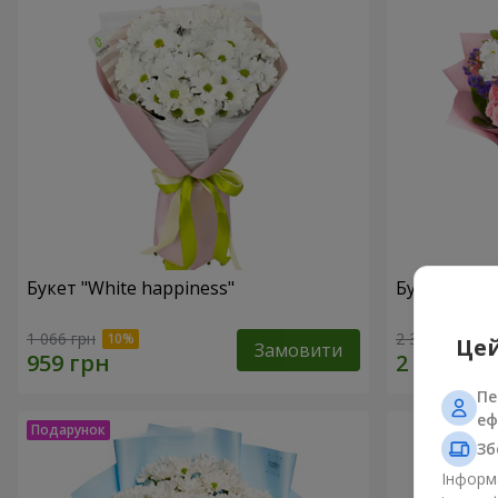
Букет "White happiness"
Букет "Ти п
1 066 грн
2 399 грн
Цей
Замовити
Пе
еф
Зб
Інформа