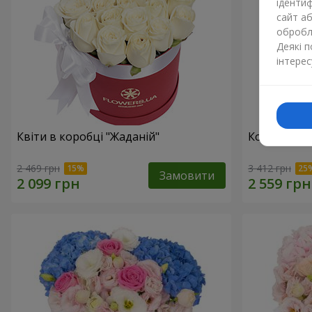
ідентиф
сайт а
обробля
Деякі 
інтерес
Квіти в коробці "Жаданій"
Композиція 
2 469 грн
3 412 грн
Замовити