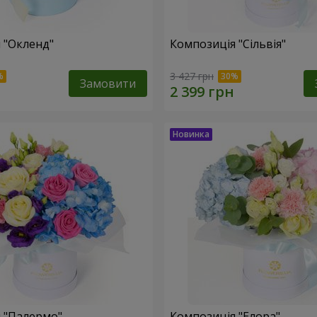
 "Окленд"
Композиція "Сільвія"
3 427 грн
Замовити
 "Палермо"
Композиція "Елора"