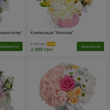
блакитному"
Композиція "Absolute"
3 332 грн
Замовити
Замовити