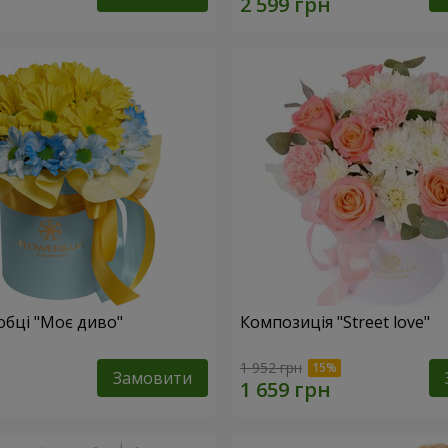
обці "Моє диво"
Композиція "Street love"
1 952 грн
Замовити