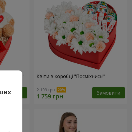
 презент"
Квіти в коробці "Посміхнись!"
2 199 грн
аших
Замовити
Замовити