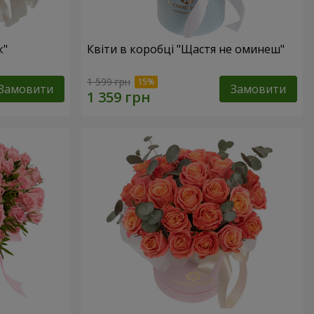
к"
Квіти в коробці "Щастя не оминеш"
1 599 грн
Замовити
Замовити