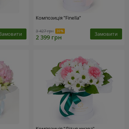
Композиція "Finella"
3 427 грн
Замовити
Замовити
Композиція "Літня хмара"