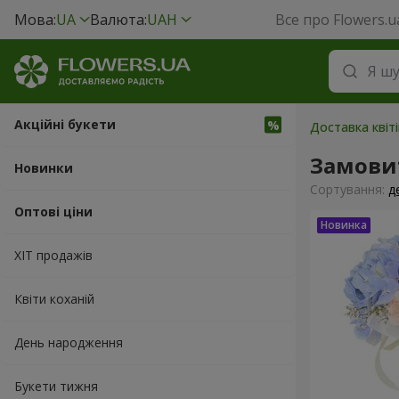
Мова:
UA
Валюта:
UAH
Все про Flowers.u
Акційні букети
Доставка квіт
Замовит
Новинки
Сортування:
д
Оптові ціни
ХІТ продажів
Квіти коханій
День народження
Букети тижня