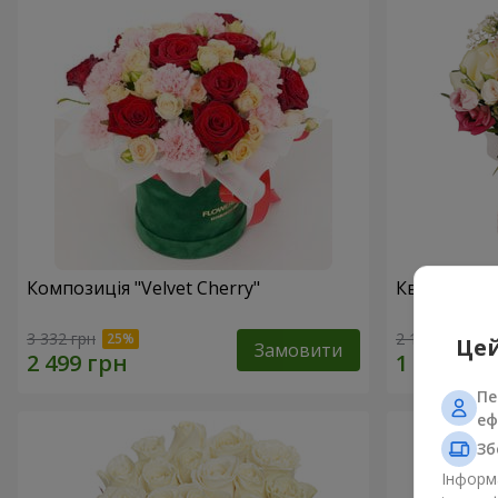
Композиція "Velvet Cherry"
Квіти в ко
3 332 грн
2 199 грн
Цей
Замовити
Пе
еф
Зб
Інформа