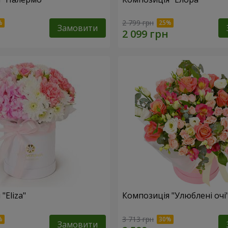
2 799 грн
Замовити
"Eliza"
Композиція "Улюблені очі
3 713 грн
Замовити