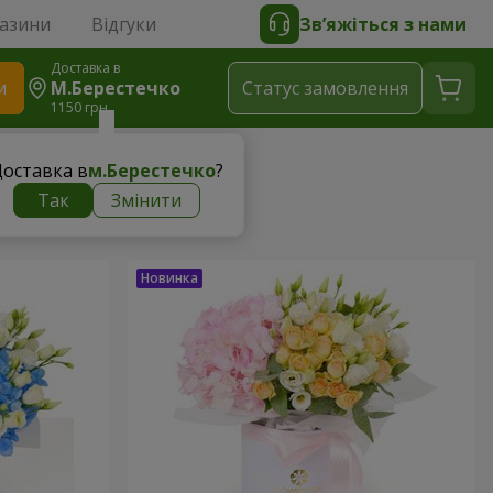
газини
Відгуки
Зв’яжіться з нами
Доставка в
и
М.Берестечко
Статус замовлення
1150 грн
оставка в
м.Берестечко
?
Так
Змінити