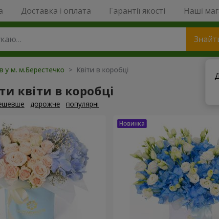
a
Доставка і оплата
Гарантії якості
Наші ма
Знайт
ів у м. м.Берестечко
> Квіти в коробці
Д
и квіти в коробці
ешевше
дорожче
популярні