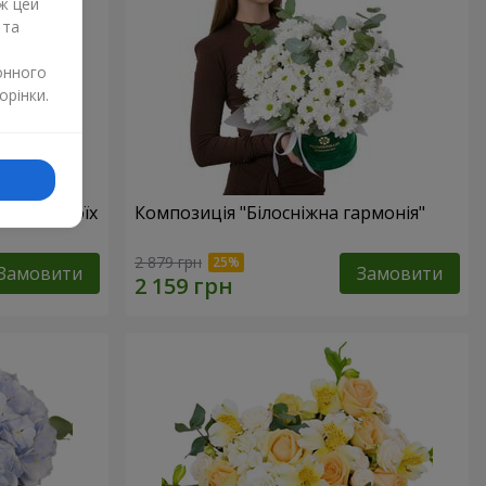
ж цей
 та
онного
орінки.
бов в твоїх
Композиція "Білосніжна гармонія"
2 879 грн
Замовити
Замовити