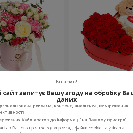
робці "Помпадур"
Композиція "Зворушливий
Вітаємо!
2 332 грн
 сайт запитує Вашу згоду на обробку В
Замовити
даних
рсоналізована реклама, контент, аналітика, вимірювання
ективності
ереження і/або доступ до інформації на Вашому пристрої
ція з Вашого пристрою (наприклад, файли cookie та унікальні