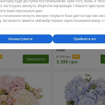
ікатори) буде доступна постачальникам. Крім того, вони, а тако
бо застосунок зможуть зберігати інформацію з Вашого пристрою
ти Ваші персональні дані.
постачальники можуть використовувати Ваші дані на підставі зак
у. Ви можете змінити свій вибір пізніше через посилання внизу ст
Налаштувати
Прийняти всі
"Lady in Red"
Композиція в коробці "Лю
очах"
6 798 грн
Замовити