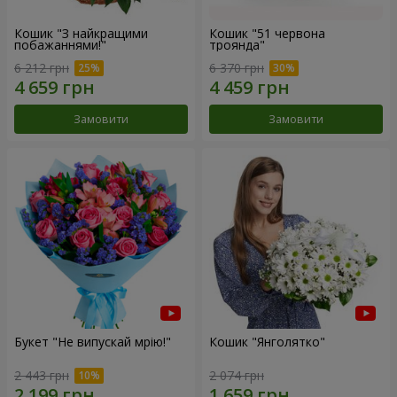
Кошик "З найкращими
Кошик "51 червона
побажаннями!"
троянда"
6 212 грн
6 370 грн
Замовити
Замовити
Букет "Не випускай мрію!"
Кошик "Янголятко"
2 443 грн
2 074 грн