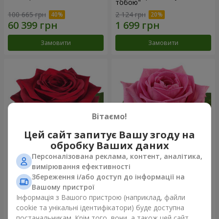
тобою"
100 665 грн
2 124 грн
Замовити
Замовити
Вітаємо!
Цей сайт запитує Вашу згоду на
обробку Ваших даних
Персоналізована реклама, контент, аналітика,
Червона троянда
Рожева троянда (поштучно)
вимірювання ефективності
(поштучно)
Збереження і/або доступ до інформації на
Вашому пристрої
Інформація з Вашого пристрою (наприклад, файли
cookie та унікальні ідентифікатори) буде доступна
Замовити
Замовити
постачальникам. Крім того, вони, а також цей сайт