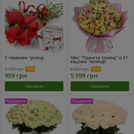
5 червоних троянд
Мікс "Планета троянд" із 51
кущової троянди
1 128 грн
6 587 грн
Замовити
Замовити