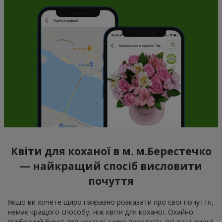
Квіти для коханої в м. м.Берестечко
— найкращий спосіб висловити
почуття
Якщо ви хочете щиро і виразно розказати про свої почуття,
немає кращого способу, ніж квіти для коханої. Охайно
підібраний букет для коханої щиро передасть всі ваші емоції