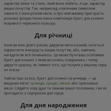
характер жінки та стиль, який вона любить. А ще, характер
ваших почуттів. Так, наприклад, класичним символом
симпатії є ніжні рожеві квіти, а про невгамовну пристрасть
розкаже флористична ніжна композиція букет для коханої
яскравого червоного кольору.
Для річниці
Коли ви вже довго разом, даруючи квіти коханій, хочеться
підкреслити значущість ваших почуттів, або, навпаки,
нагадати як все починалось. Це може бути ваш особливих
букет для коханої з яким ви колись освідчились і тепер
даруєте щороку, як символ того, що полум’я у вашому серці
не згасає.
Найчастіше за все, букет для коханої на річницю — це
вишукані квіти:
троянди
,
орхідеї
,
півонії
або оригінальні
мікси. Слідуйте зову душі та смакам вашої половинки, і ви не
прогадаєте з сюрпризом для серця.
Для дня народження