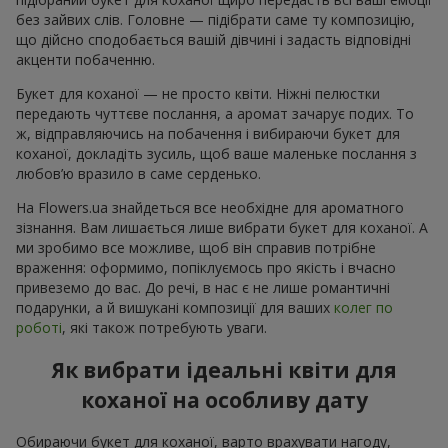
без зайвих слів. Головне — підібрати саме ту композицію,
що дійсно сподобається вашій дівчині і задасть відповідні
акценти побаченню.
Букет для коханої — не просто квіти. Ніжні пелюстки
передають чуттєве послання, а аромат зачарує подих. То
ж, відправляючись на побачення і вибираючи букет для
коханої, докладіть зусиль, щоб ваше маленьке послання з
любов’ю вразило в саме серденько.
На Flowers.ua знайдеться все необхідне для ароматного
зізнання. Вам лишається лише вибрати букет для коханої. А
ми зробимо все можливе, щоб він справив потрібне
враження: оформимо, попіклуємось про якість і вчасно
привеземо до вас. До речі, в нас є не лише романтичні
подарунки, а й вишукані композиції для ваших
колег по
роботі
, які також потребують уваги.
Як вибрати ідеальні квіти для
коханої на особливу дату
Обираючи букет для коханої, варто врахувати нагоду,