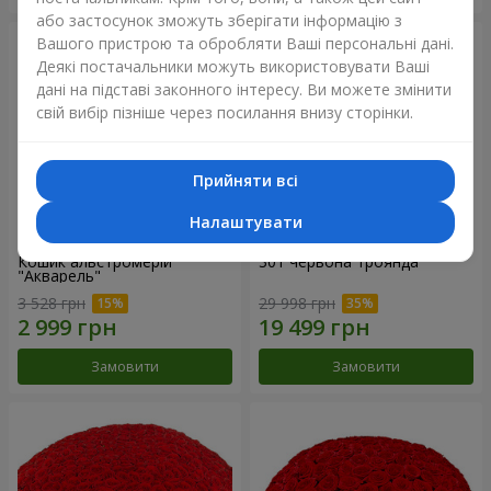
або застосунок зможуть зберігати інформацію з
Вашого пристрою та обробляти Ваші персональні дані.
Деякі постачальники можуть використовувати Ваші
дані на підставі законного інтересу. Ви можете змінити
свій вибір пізніше через посилання внизу сторінки.
Прийняти всі
Налаштувати
Кошик альстромерій
301 червона троянда
"Акварель"
3 528 грн
29 998 грн
Замовити
Замовити