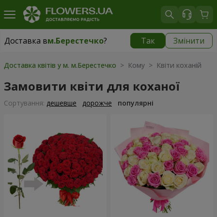
Доставка в
м.Берестечко
?
Так
Змінити
Доставка в
м.Берестечко
|
1150 грн
Доставка квітів у м. м.Берестечко
> Кому > Квіти коханій
Замовити квіти для коханої
Сортування:
дешевше
дорожче
популярні