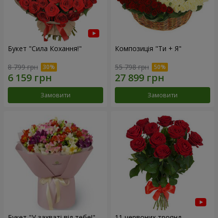
Букет "Сила Кохання!"
Композиція "Ти + Я"
8 799 грн
55 798 грн
Замовити
Замовити
Букет "У захваті від тебе!"
11 червоних троянд