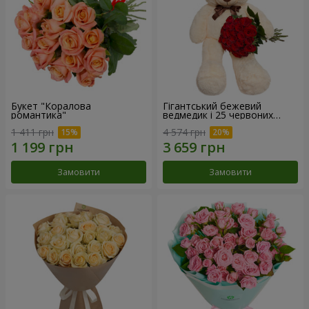
Букет "Коралова
Гігантський бежевий
романтика"
ведмедик і 25 червоних
троянд
1 411 грн
4 574 грн
Замовити
Замовити