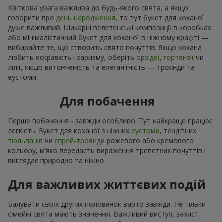
Квіткова увага важлива до будь-якого свята, а якщо
говорити про
день народження
, то тут букет для коханої
дуже важливий. Шикарні велетенські композиції в коробках
або мінімалістичний букет для коханої в ніжному крафті —
вибирайте те, що створить свято почуттів. Якщо кохана
любить яскравість і харизму, оберіть
орхідеї
,
гортензії
чи
лілії, якщо витонченість та елегантність — троянди та
еустоми.
Для побачення
Перше побачення - завжди особливо. Тут найкраще працює
легкість. Букет для коханої з ніжних
еустоми
, тендітних
тюльпанів
чи
спрей-троянди
рожевого або кремового
кольору, м’яко передасть вираження трепетних почуттів і
виглядає природно та ніжно.
Для важливих життєвих подій
Балувати своїх других половинок варто завжди. Не тільки
сімейні свята мають значення. Важливий виступ, захист