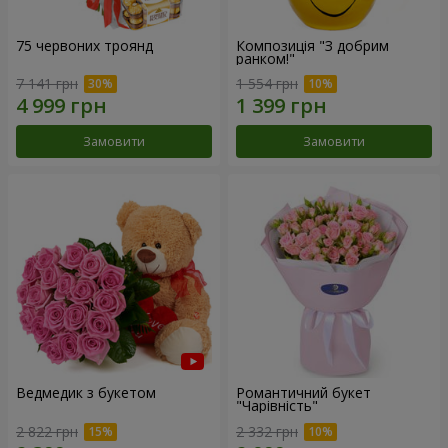
75 червоних троянд
Композиція "З добрим
ранком!"
7 141 грн
1 554 грн
Замовити
Замовити
Ведмедик з букетом
Романтичний букет
"Чарівність"
2 822 грн
2 332 грн