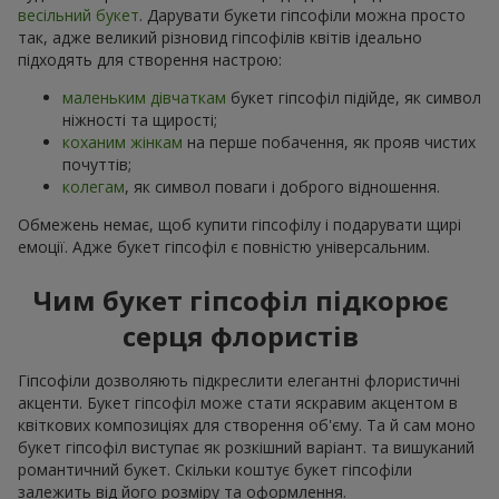
весільний букет
. Дарувати букети гіпсофіли можна просто
так, адже великий різновид гіпсофілів квітів ідеально
підходять для створення настрою:
маленьким дівчаткам
букет гіпсофіл підійде, як символ
ніжності та щирості;
коханим жінкам
на перше побачення, як прояв чистих
почуттів;
колегам
, як символ поваги і доброго відношення.
Обмежень немає, щоб купити гіпсофілу і подарувати щирі
емоції. Адже букет гіпсофіл є повністю універсальним.
Чим букет гіпсофіл підкорює
серця флористів
Гіпсофіли дозволяють підкреслити елегантні флористичні
акценти. Букет гіпсофіл може стати яскравим акцентом в
квіткових композиціях для створення об'єму. Та й сам моно
букет гіпсофіл виступає як розкішний варіант. та вишуканий
романтичний букет. Скільки коштує букет гіпсофіли
залежить від його розміру та оформлення.