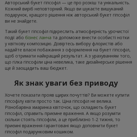
Авторський букет гіпсофіл — це про розкіш та унікальність.
Кожний виріб неповторний. Якщо ви шукаєте вишуканий
подарунок, кращого рішення ніж авторський букет гіпсофіл
ви не знайдете.
Такий букет гіпсофіл підкреслить атмосферність урочистої
події або
бізнес ланча
та допоможе внести особисті нотки
у квіткову композицію. Довіртесь вибору флористів або
надайте власні побажання з оформлення на букет гіпсофіл,
щоб отримати найкращий результат. А з урахуванням того,
що гілка гіпсофіли ціна невелика, таке дизайнерське рішення
ще й заощадить ваш бюджет.
Як знак уваги без приводу
Хочете показати прояв щирих почуттів? Ви можете купити
гіпсофілу квіти просто так. Ціна гіпсофіл не велика.
Різнобарвна хмаринка квіточок, що складають букет
гіпсофіл, справить приємне враження. А якщо розуміти
скільки стоять гіпсофіли, а це приблизно 1-2 тижня, то
приємні враження гарантовані якщо доповнити букет
гіпсофіл подарунковим кошиком.