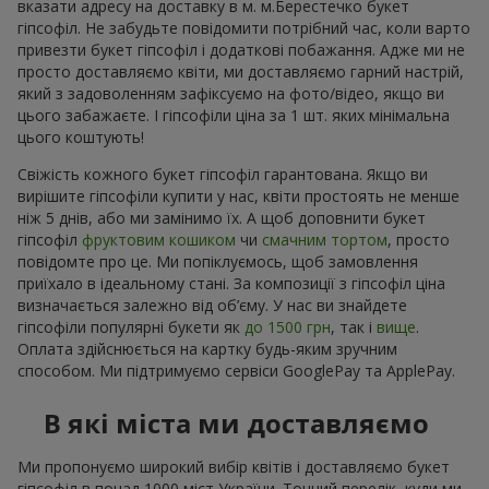
вказати адресу на доставку в м. м.Берестечко букет
гіпсофіл. Не забудьте повідомити потрібний час, коли варто
привезти букет гіпсофіл і додаткові побажання. Адже ми не
просто доставляємо квіти, ми доставляємо гарний настрій,
який з задоволенням зафіксуємо на фото/відео, якщо ви
цього забажаєте. І гіпсофіли ціна за 1 шт. яких мінімальна
цього коштують!
Свіжість кожного букет гіпсофіл гарантована. Якщо ви
вирішите гіпсофіли купити у нас, квіти простоять не менше
ніж 5 днів, або ми замінимо їх. А щоб доповнити букет
гіпсофіл
фруктовим кошиком
чи
смачним тортом
, просто
повідомте про це. Ми попіклуємось, щоб замовлення
приїхало в ідеальному стані. За композиції з гіпсофіл ціна
визначається залежно від об’єму. У нас ви знайдете
гіпсофіли популярні букети як
до 1500 грн
, так і
вище
.
Оплата здійснюється на картку будь-яким зручним
способом. Ми підтримуємо сервіси GooglePay та ApplePay.
В які міста ми доставляємо
Ми пропонуємо широкий вибір квітів і доставляємо букет
гіпсофіл в понад 1000 міст України. Точний перелік, куди ми