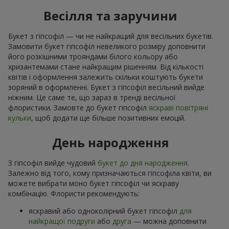
Весілля та заручини
Букет з гіпсофіл — чи не найкращий для весільних букетів.
Замовити букет гіпсофіл невеликого розміру доповнити
його розкішними трояндами білого кольору або
хризантемами стане найкращим рішенням. Від кількості
квітів і оформлення залежить скільки коштують букети
зоряний в оформленні. Букет з гіпсофіл весільний вийде
ніжним. Це саме те, що зараз в тренді весільної
флористики. Замовте до букет гіпсофіл
яскраві повітряні
кульки
, щоб додати ще більше позитивних емоцій.
День народження
З гіпсофіл вийде чудовий
букет до дня народження
.
Залежно від того, кому призначаються гіпсофіла квіти, ви
можете вибрати моно букет гіпсофіл чи яскраву
комбінацію. Флористи рекомендують:
яскравий або одноколірний букет гіпсофіл
для
найкращої подруги
або
друга
— можна доповнити