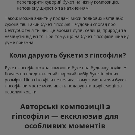
перетворити суворий букет на ніжну композицію,
наповнену щирістю та натхненням.
Також можна знайти у продажі мікси польових квітів або
сухоцвітів. Такий букет гіпсофіл – чудовий спогад про
безтурботні літні дні. Це аромат лугів, селища, природи та
незабутні відчуття. При тому, що на букет гіпсофілів ціна ну
дуже приємна.
Коли дарують букети з гіпсофіли?
Букет гіпсофіл можна замовити букет на будь-яку подію. У
flowers.ua представлений широкий вибір букетів різних
розмірів. Ціна гіпсофіли не велика, тому замовляючи букет
гіпсофіл ви маєте можливість подарувати щирі емоції за
невеликі кошти.
Авторські композиції з
гіпсофіли — ексклюзив для
особливих моментів