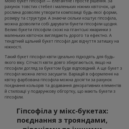
Моно букет гіпсофіл — елегантне і просте рішення. За
рахунок товстих стебел і маленьких ніжних квіточок, ця
рослина дозволяє утворити композиції будь-якої форми,
розміру та структури. А знаючи скільки коштує гіпсофіла,
можна дозволити собі дарувати букети гіпсофіли щодня.
Великі букети гіпсофіли схожі на гігантські хмаринки з
маленьких квіточок виглядають дорого та ефектно. А
тендітний щільний букет гіпсофіл дає відчуття затишку на
ніжності.
Такий букет гіпсофіл квіти ідеально підходять для будь-
якого віку. Сітчасті квіти довго зберігаються, якщо на
гіпсофіли догляд за букетом буде відповідний. А ще букет з
гіпсофіл можна легко засушити. Варіацій в оформленні на
квітку фарбована гіпсофіла можна досягти за рахунок
поєднання кольорів та додавання декоративних елементів
й стилізації у подарункову обгортку, що мають букети з
гіпсофіли.
Гіпсофіла у мікс-букетах:
поєднання з трояндами,