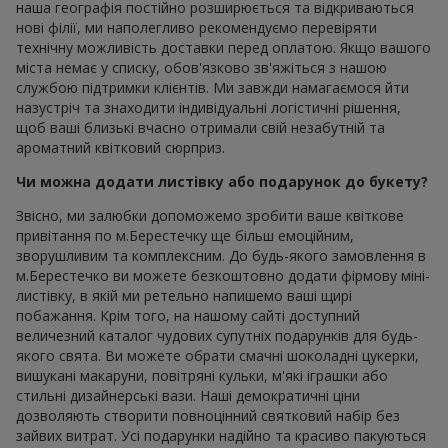
наша географія постійно розширюється та відкриваються
нові філії, ми наполегливо рекомендуємо перевіряти
технічну можливість доставки перед оплатою. Якщо вашого
міста немає у списку, обов'язково зв'яжіться з нашою
службою підтримки клієнтів. Ми завжди намагаємося йти
назустріч та знаходити індивідуальні логістичні рішення,
щоб ваші близькі вчасно отримали свій незабутній та
ароматний квітковий сюрприз.
Чи можна додати листівку або подарунок до букету?
Звісно, ми залюбки допоможемо зробити ваше квіткове
привітання по м.Берестечку ще більш емоційним,
зворушливим та комплексним. До будь-якого замовлення в
м.Берестечко ви можете безкоштовно додати фірмову міні-
листівку, в якій ми ретельно напишемо ваші щирі
побажання. Крім того, на нашому сайті доступний
величезний каталог чудових супутніх подарунків для будь-
якого свята. Ви можете обрати смачні шоколадні цукерки,
вишукані макаруни, повітряні кульки, м'які іграшки або
стильні дизайнерські вази. Наші демократичні ціни
дозволяють створити повноцінний святковий набір без
зайвих витрат. Усі подарунки надійно та красиво пакуються