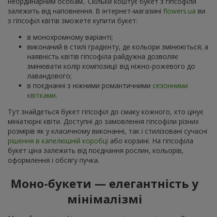
неординарним особам.. Скільки коштує букет з гіпсофіли
залежить від наповнення. В інтернет-магазині
flowers.ua
ви
з гіпсофіл квітів зможете купити букет:
в монохромному варіанті;
виконаний в стилі градієнту, де кольори змінюються; а
наявність квітів гіпсофіла райдужна дозволяє
змінювати колір композиції від ніжно-рожевого до
лавандового;
в поєднанні з ніжними романтичними
сезонними
квітками
.
Тут знайдеться букет гіпсофіл до смаку кожного, хто цінує
мініатюрні квіти. Доступні до замовлення гіпсофіли різних
розмірів як у класичному виконанні, так і стилізовані сучасні
рішення в капелюшній коробці
або корзині. На гіпсофіла
букет ціна залежить від поєднання рослин, кольорів,
оформлення і обсягу пучка.
Моно-букети — елегантність у
мінімалізмі