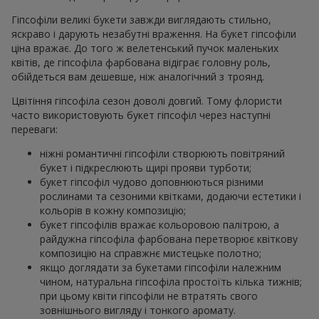
Гіпсофіли великі букети завжди виглядають стильно,
яскраво і дарують незабутні враження. На букет гіпсофіли
ціна вражає. До того ж велетенський пучок маленьких
квітів, де гіпсофіла фарбована відіграє головну роль,
обійдеться вам дешевше, ніж аналогічний з троянд.
Цвітіння гіпсофіла сезон доволі довгий. Тому флористи
часто використовують букет гіпсофіл через наступні
переваги:
ніжні романтичні гіпсофіли створюють повітряний
букет і підкреслюють щирі прояви турботи;
букет гіпсофіл чудово доповнюються різними
рослинами та сезоними квітками, додаючи естетики і
кольорів в кожну композицію;
букет гіпсофілів вражає кольоровою палітрою, а
райдужна гіпсофіла фарбована перетворює квіткову
композицію на справжнє мистецьке полотно;
якщо доглядати за букетами гіпсофіли належним
чином, натуральна гіпсофіла простоїть кілька тижнів;
при цьому квіти гіпсофіли не втратять свого
зовнішнього вигляду і тонкого аромату.