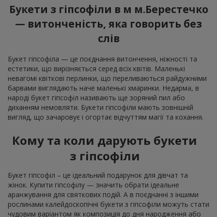
Букети з гіпсофіли в м м.Берестечко
— витонченість, яка говорить без
слів
Букет гіпсофіла — це поєднання витончення, ніжності та
естетики, що вирізняється серед всіх квітів. Маленькі
невагомі квіткові перлинки, що переливаються райдужними
барвами виглядають наче маленькі хмаринки. Недарма, в
народі букет гіпсофіл називають ще зоряний пил або
диханням немовляти. Букети гіпсофіли мають зовнішній
вигляд, що зачаровує і огортає відчуттям магії та кохання.
Кому та коли дарують букети
з гіпсофіли
Букет гіпсофіл – це ідеальний подарунок для дівчат та
жінок. Купити гіпсофілу — значить обрати ідеальне
аранжування для святкових подій. А в поєднанні з іншими
рослинами калейдоскопічні букети з гіпсофіли можуть стати
чудовим варіантом як композиція до дня народження або