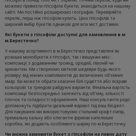
можемо привезти гіпсофіла букети, знаходиться на нашому
сайті. Ми постійно розширюємо географію. Перевіряйте
перелік, перш ніж гіпсофіли купить. Ціна гіпсофілів та
широкий вибір букетів однакові для всіх міст доставки.
Які букети з гіпсофіли доступні для замовлення в м
м.Берестечко?
У нашому асортименті в м.Берестечко представлені як
розкішні монобукети з гіпсофіл, так і вишукані мікс-
композиції з додаванням троянд, орхідей, півоній чи
хризантем. Ми створюємо квіткові шедеври будь-якого
розміру: від ніжних компліментів до величезних об'ємних
хмар. Ви можете обрати класичні білі суцвіття або яскраві
кольорові та трендові райдужні варіанти. Фінальна вартість
композиції безпосередньо залежить від об'єму, кількості
гілочок та складності оформлення. Наші консультанти радо
допоможуть підібрати ідеальний варіант під ваш бюджет.
Для пакування ми використовуємо стильний крафт-папір,
преміальну кальку або елегантні фірмові капелюшні
коробки, які додають особливого шарму по м.Берестечку.
Чи можна замовити букет з гіпсофіли на певну дату