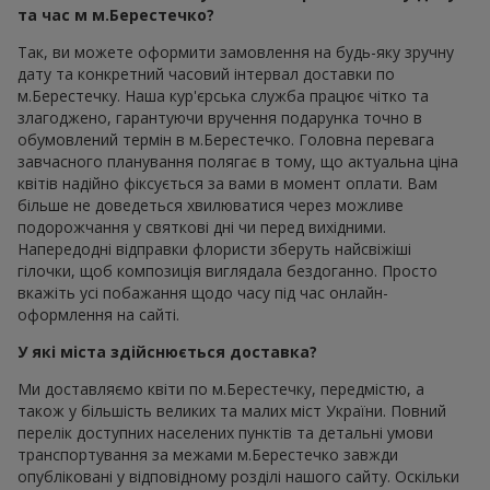
та час м м.Берестечко?
Так, ви можете оформити замовлення на будь-яку зручну
дату та конкретний часовий інтервал доставки по
м.Берестечку. Наша кур'єрська служба працює чітко та
злагоджено, гарантуючи вручення подарунка точно в
обумовлений термін в м.Берестечко. Головна перевага
завчасного планування полягає в тому, що актуальна ціна
квітів надійно фіксується за вами в момент оплати. Вам
більше не доведеться хвилюватися через можливе
подорожчання у святкові дні чи перед вихідними.
Напередодні відправки флористи зберуть найсвіжіші
гілочки, щоб композиція виглядала бездоганно. Просто
вкажіть усі побажання щодо часу під час онлайн-
оформлення на сайті.
У які міста здійснюється доставка?
Ми доставляємо квіти по м.Берестечку, передмістю, а
також у більшість великих та малих міст України. Повний
перелік доступних населених пунктів та детальні умови
транспортування за межами м.Берестечко завжди
опубліковані у відповідному розділі нашого сайту. Оскільки