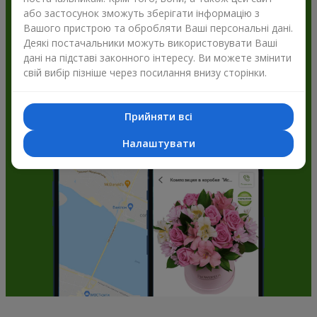
або застосунок зможуть зберігати інформацію з
Flowers.ua і отримуйте бонуси
Вашого пристрою та обробляти Ваші персональні дані.
Деякі постачальники можуть використовувати Ваші
дані на підставі законного інтересу. Ви можете змінити
свій вибір пізніше через посилання внизу сторінки.
Прийняти всі
Налаштувати