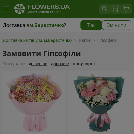
Доставка в
м.Берестечко
?
Так
Змінити
Доставка в
м.Берестечко
|
1150 грн
Доставка квітів у м. м.Берестечко
> Квіти > Гіпсофіла
Замовити Гіпсофіли
Сортування:
дешевше
дорожче
популярні