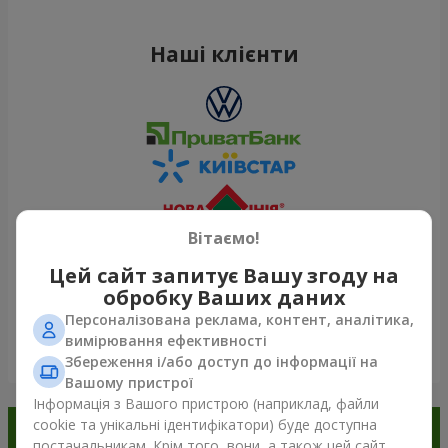
Наші клієнти
Вітаємо!
Цей сайт запитує Вашу згоду на
обробку Ваших даних
Персоналізована реклама, контент, аналітика,
вимірювання ефективності
Переглянути все
Збереження і/або доступ до інформації на
Вашому пристрої
Інформація з Вашого пристрою (наприклад, файли
cookie та унікальні ідентифікатори) буде доступна
Замовляйте в додатку
постачальникам. Крім того, вони, а також цей сайт