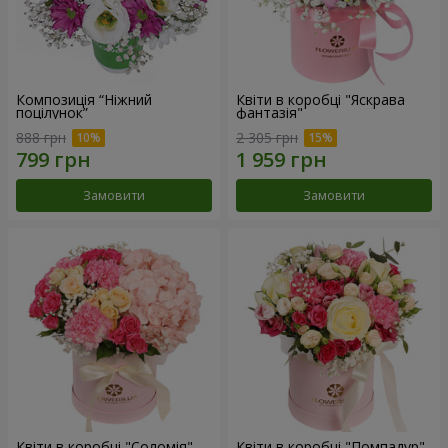
Композиція “Ніжний
Квіти в коробці "Яскрава
поцілунок”
фантазія"
888 грн
2 305 грн
Замовити
Замовити
Квіти в коробці "Соломія"
Квіти в коробці "Помпадур"