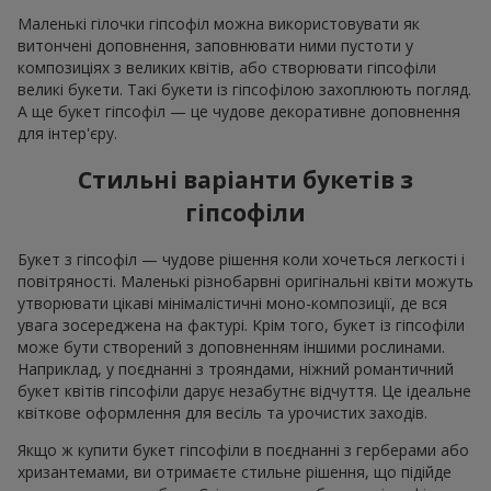
Маленькі гілочки гіпсофіл можна використовувати як
витончені доповнення, заповнювати ними пустоти у
композиціях з великих квітів, або створювати гіпсофіли
великі букети. Такі букети із гіпсофілою захоплюють погляд.
А ще букет гіпсофіл — це чудове декоративне доповнення
для інтер'єру.
Стильні варіанти букетів з
гіпсофіли
Букет з гіпсофіл — чудове рішення коли хочеться легкості і
повітряності. Маленькі різнобарвні оригінальні квіти можуть
утворювати цікаві мінімалістичні моно-композиції, де вся
увага зосереджена на фактурі. Крім того, букет із гіпсофіли
може бути створений з доповненням іншими рослинами.
Наприклад, у поєднанні з трояндами, ніжний романтичний
букет квітів гіпсофіли дарує незабутнє відчуття. Це ідеальне
квіткове оформлення для весіль та урочистих заходів.
Якщо ж купити букет гіпсофіли в поєднанні з герберами або
хризантемами, ви отримаєте стильне рішення, що підійде