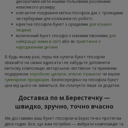
декоративні квіти іншими польовими рослинами
невеликого розміру;
елегантне поєднання квітка гіпсофіла дає с трояндами
чи герберами для коліжанки по роботі;
ефектна гіпсофіла букет з орхідеями
для коханої
людини
;
величезний букет гіпсофіл з ніжними півоніями
для
найкращої мами в світі
або як
привітання з
народженням дитини
В будь-якому разі, перш ніж купити букет гіпсофіли
зважайте на смаки адресата і не забудьте доповнити
квіткову композицію авторською листівкою та приємним
подарунком:
коробкою цукерок
,
м’якою іграшкою
чи іншою
сувенірною продукцією
. Безпосередньо на гіпсофіла букет
ціна від цього не зміниться. Ви сплачуєте лише за додатки.
Доставка по м.Берестечку —
швидко, зручно, точно вчасно
Ми доставимо ваш букет гіпсофіли м.Берестечко протягом
двох годин. Все, що вам потрібно — вибрати композицію та