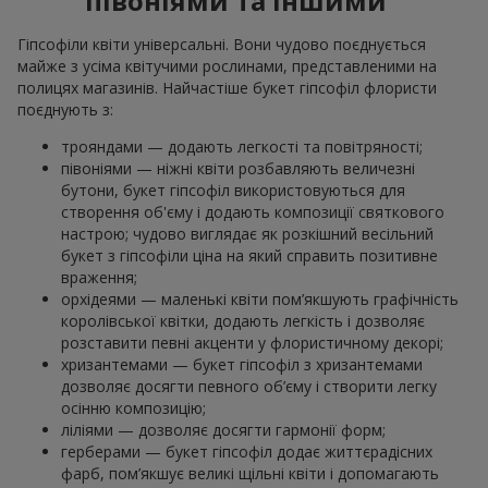
півоніями та іншими
Гіпсофіли квіти універсальні. Вони чудово поєднується
майже з усіма квітучими рослинами, представленими на
полицях магазинів. Найчастіше букет гіпсофіл флористи
поєднують з:
трояндами — додають легкості та повітряності;
півоніями — ніжні квіти розбавляють величезні
бутони, букет гіпсофіл використовуються для
створення об'єму і додають композиції святкового
настрою; чудово виглядає як розкішний весільний
букет з гіпсофіли ціна на який справить позитивне
враження;
орхідеями — маленькі квіти пом’якшують графічність
королівської квітки, додають легкість і дозволяє
розставити певні акценти у флористичному декорі;
хризантемами — букет гіпсофіл з хризантемами
дозволяє досягти певного об’єму і створити легку
осінню композицію;
ліліями — дозволяє досягти гармонії форм;
герберами — букет гіпсофіл додає життєрадісних
фарб, пом’якшує великі щільні квіти і допомагають