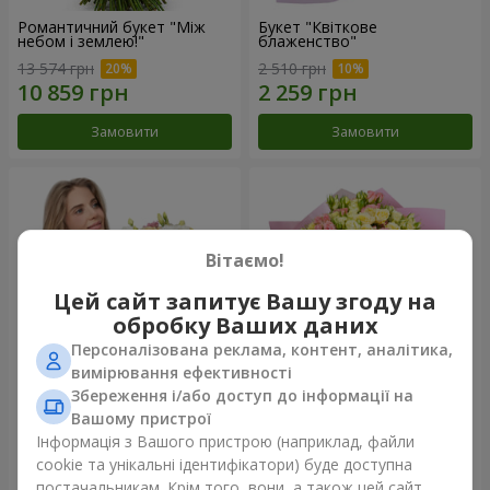
Романтичний букет "Між
Букет "Квіткове
небом і землею!"
блаженство"
13 574 грн
2 510 грн
Замовити
Замовити
Вітаємо!
Цей сайт запитує Вашу згоду на
обробку Ваших даних
Персоналізована реклама, контент, аналітика,
вимірювання ефективності
Збереження і/або доступ до інформації на
Букет "Королеві серця"
Мікс "Планета троянд" із 51
Вашому пристрої
кущової троянди
Інформація з Вашого пристрою (наприклад, файли
2 554 грн
6 587 грн
cookie та унікальні ідентифікатори) буде доступна
постачальникам. Крім того, вони, а також цей сайт