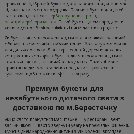
правильно підібраний букет з днем народження дитини має
підсилювати емоцію подарунка. Барвисті букети для дітей
часто складаються з
гербер
,
кущових троянд
,
альстромерій
,
хризантем
. Такий букет з днем народження
дитини довго зберігає свіжість і виглядає життєрадісно.
Як букет з днем народження дитини для малюків, зазвичай
обирають композицію в м’яких тонах або ніжну композицію
для дитячого свята. Для старших дітей доречно додання
контрастних кольорів в букет з днем народження дитини,
тематичні деталі, незвичайне пакування. Таке квіткове
привітання для малюка легко поєднати з іграшкою чи
кульками, щоб посилити ефект сюрпризу.
Преміум-букети для
незабутнього дитячого свята з
доставкою по м.Берестечку
Якщо свято планується масштабне — у ресторані, івент-
залі чи школі — варто звернути увагу на преміальні рішення.
Букет з днем народження дитини з VIP-колекції виглядає