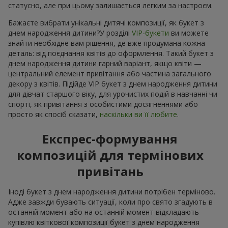
статусно, але при цьому залишається легким за настроєм.
Бажаєте вибрати унікальні дитячі композиції, як букет з
днем народження дитини?У розділі
VIP-букети
ви можете
знайти необхідне вам рішення, де вже продумана кожна
деталь: від поєднання квітів до оформлення. Такий букет з
днем народження дитини гарний варіант, якщо квіти —
центральний елемент привітання або частина загального
декору з квітів. Підійде VIP букет з днем народження дитини
для дівчат старшого віку, для урочистих подій в навчанні чи
спорті, як привітання з особистими досягненнями або
просто як спосіб сказати,
наскільки ви її любите
.
Експрес-формування
композицій для термінових
привітань
Іноді букет з днем народження дитини потрібен терміново.
Адже завжди бувають ситуації, коли про свято згадують в
останній момент або на останній момент відкладають
купівлю квіткової композиції букет з днем народження