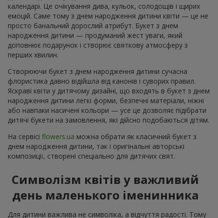
календарі. Це очікування дива, кульок, солодощів і щирих
емоцій. Саме тому з днем народження дитини квіти — це не
просто банальний дорослий атрибут. Букет з днем
народження дитини — продуманий жест уваги, який
доповнює подарунок і створює святкову атмосферу з
перших хвилин.
Створюючи букет з днем народження дитини сучасна
флористика давно відійшла від канонів і суворих правил.
Яскраві квіти у дитячому дизайні, що входять в букет з днем
народження дитини легкі форми, безпечні матеріали, ніжні
або навпаки насичені кольори — усе це дозволяє підібрати
дитячі букети на замовлення, які дійсно подобаються дітям.
На сервісі
flowers.ua
можна обрати як класичний букет з
днем народження дитини, так і оригінальні авторські
композиції, створені спеціально для дитячих свят.
Символізм квітів у важливий
день маленького іменинника
Для дитини важлива не символіка, а відчуття радості. Тому