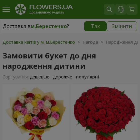
Доставка в
м.Берестечко
?
Так
Змінити
Доставка в
м.Берестечко
|
1150 грн
Доставка квітів у м. м.Берестечко
> Нагода > Народження ди
Замовити букет до дня
народження дитини
Сортування:
дешевше
дорожче
популярні