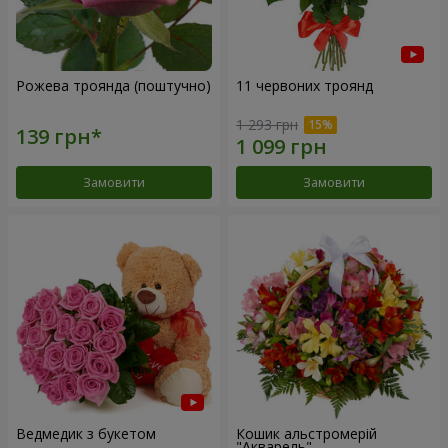
Рожева троянда (поштучно)
11 червоних троянд
1 293 грн
Замовити
Замовити
Ведмедик з букетом
Кошик альстромерій
"Акварель"