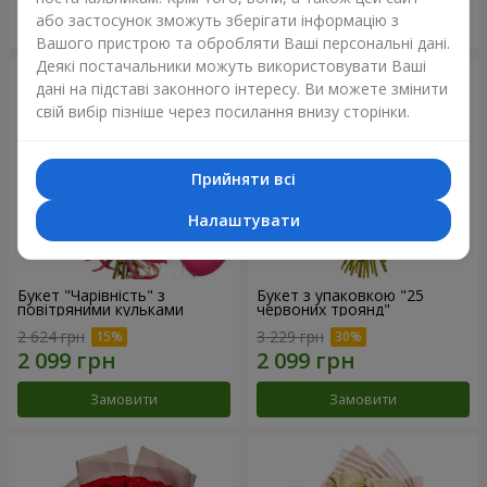
або застосунок зможуть зберігати інформацію з
Замовити
Замовити
Вашого пристрою та обробляти Ваші персональні дані.
Деякі постачальники можуть використовувати Ваші
дані на підставі законного інтересу. Ви можете змінити
свій вибір пізніше через посилання внизу сторінки.
Прийняти всі
Налаштувати
Букет "Чарівність" з
Букет з упаковкою "25
повітряними кульками
червоних троянд"
2 624 грн
3 229 грн
Замовити
Замовити