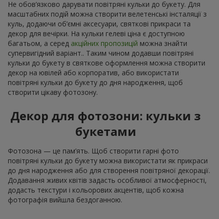
Не обов’язково дарувати повітряні кульки до букету. Для
масштабних подій можна створити велетенські інсталяції з
куль, додаючи об’ємні аксесуари, святкові прикраси та
декор для вечірки. На кульки гелеві ціна є доступною
багатьом, а серед
акційних пропозицій
можна знайти
супервигідний варіант.. Таким чином додавши повітряні
кульки до букету в святкове оформлення можна створити
декор на ювілей або корпоратив, або використати
повітряні кульки до букету до дня народження, щоб
створити цікаву фотозону.
Декор для фотозони: кульки з
букетами
Фотозона — це пам’ять. Щоб створити гарні фото
повітряні кульки до букету можна використати як прикраси
до дня народження або для створення повітряної декорації.
Додавання живих квітів задасть особливої атмосферності,
додасть текстури і кольорових акцентів, щоб кожна
фотографія вийшла бездоганною.