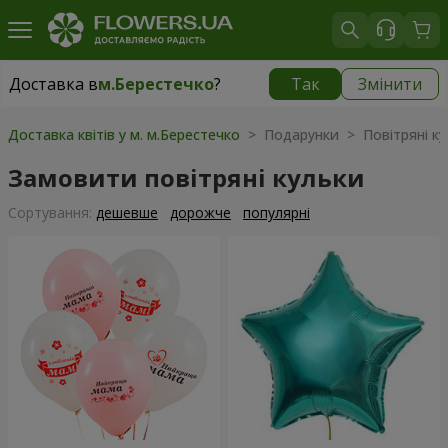
Доставка в
м.Берестечко
?
Так
Змінити
Доставка в
м.Берестечко
|
1150 грн
Доставка квітів у м. м.Берестечко
> Подарунки > Повітряні ку
Замовити повітряні кульки
Сортування:
дешевше
дорожче
популярні