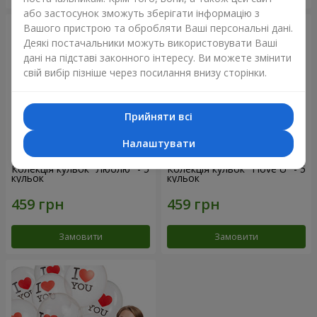
або застосунок зможуть зберігати інформацію з
Вашого пристрою та обробляти Ваші персональні дані.
Деякі постачальники можуть використовувати Ваші
дані на підставі законного інтересу. Ви можете змінити
свій вибір пізніше через посилання внизу сторінки.
Прийняти всі
Налаштувати
Колекція кульок "Люблю" - 5
Колекція кульок "I love U" - 5
кульок
кульок
Замовити
Замовити