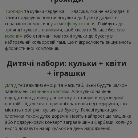
Троянди
та кульки сердечка — класика, яка не набридає. В
такий подарунок повітряні кульки до букету додають
справжню романтичну
атмосферу кохання
. Підійдуть до
троянд і кульки з написами, щоб сказати більше без слів
коханим
або стримані повітряні кульки до букету в
нейтральній кольоровій гамі, що підкреслюють вишуканість
флористичної композиції.
Дитячі набори: кульки + квіти
+ іграшки
Для дітей
важливі емоції та масштаб. Вьни будуть ціілком
задоволені
сезонними квітами
. Але кульки на день
народження дівчинці допоможуть створити відповідний
настрій і підкреслять приємні враження від подарунка, що
містить повітряні кульки до букету. Гелеві кульки для
хлопчика також дуже доречні. Навіть найпростіша машинка
або подарунковий конверт заграє іншими фарбами, коли до
нього додадуть набір кульок на день народження.