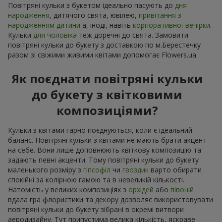
Повітряні кульки з букетом ідеально пасують до
дня
народження
, дитячого свята, ювілею,
привітання з
народженням дитини
а, іноді, навіть
корпоративної вечірки
.
Кульки
для чоловіка
теж доречні до свята. Замовити
повітряні кульки до букету з доставкою по м.Берестечку
разом зі свіжими живими квітами допомогає Flowers.ua.
Як поєднати повітряні кульки
до букету з квітковими
композиціями?
Кульки з квітами гарно поєднуються, коли є ідеальний
баланс. Повітряні кульки з квітами не мають брати акцент
на себе. Вони лише доповнюють квіткову композицію та
задають певні акценти. Тому повітряні кульки до букету
маленького розміру з
гіпсофіл
чи
гвоздик
варто обирати
спокійні за колірною гамою та в невеликій кількості.
Натомість у великих композиціях з
орхідей
або
півоній
вдала гра флористики та декору дозволяє використовувати
повітряні кульки до букету зібрані в окремі витвори
аеродизайну. Тут припустима велика кількість, яскраве