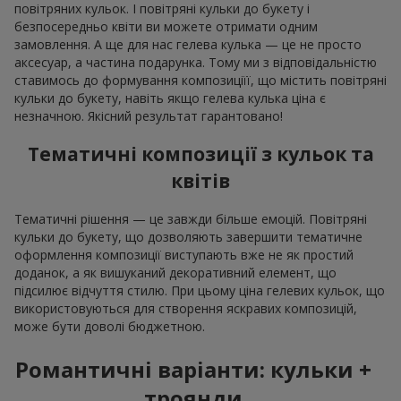
повітряних кульок. І повітряні кульки до букету і
безпосередньо квіти ви можете отримати одним
замовлення. А ще для нас гелева кулька — це не просто
аксесуар, а частина подарунка. Тому ми з відповідальністю
ставимось до формування композиціїї, що містить повітряні
кульки до букету, навіть якщо гелева кулька ціна є
незначною. Якісний результат гарантовано!
Тематичні композиції з кульок та
квітів
Тематичні рішення — це завжди більше емоцій. Повітряні
кульки до букету, що дозволяють завершити тематичне
оформлення композиції виступають вже не як простий
доданок, а як вишуканий декоративний елемент, що
підсилює відчуття стилю. При цьому ціна гелевих кульок, що
використовуються для створення яскравих композицій,
може бути доволі бюджетною.
Романтичні варіанти: кульки +
троянди