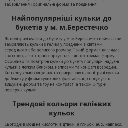
забарвлення і оригінальні форми та поєднання.
Найпопулярніші кульки до
букетів у м. м.Берестечко
Як повітряні кульки до букету у м. м.Берестечко найчастіше
замовляють кульки з гелієм у поєднанні з квітами
середнього або великого розміру. Такий формат виглядає
святково, легко транспортується і довго тримає форму.
Особливо як повітряні кульки до букету популярні надувні
кульки з легким блиском, написами та конфеті всередині.
Квіткову композицію часто прикрашають повітряні кульки
до букету у формі кулькових фонтанів, що поєднують
вишукані форми та гру на контрасті а також фігурні
повітряні кульки.
Трендові кольори гелієвих
кульок
Сьогодні в моді не кислотні відтінки, а глибокі або, навпаки,