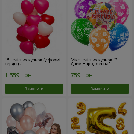
15 гелієвих кульок (у формі
Мікс гелієвих кульок "З
сердець)
Днем Народження"
Замовити
Замовити