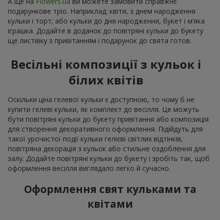
А ще на
Flowers.ua
ви можете замовити справжнє
подарункове тріо. Наприклад: квіти, з днем народження
кульки і торт; або кульки до дня народження, букет і м’яка
іграшка. Додайте в доданок до повітряні кульки до букету
ще листівку з привітанням і подарунок до свята готов.
Весільні композиції з кульок і
білих квітів
Оскільки ціна гелевої кульки є доступною, то чому б не
купити гелеві кульки, як комплект до весілля. Це можуть
бути повітряні кульки до букету привітання або композиція
для створення декоративного оформлення. Підійдуть для
такої урочистої події кульки гелієві світлих відтінків,
повітряна декорація з кульок або стильне оздоблення для
залу. Додайте повітряні кульки до букету і зробіть так, щоб
оформлення весілля виглядало легко й сучасно.
Оформлення свят кульками та
квітами