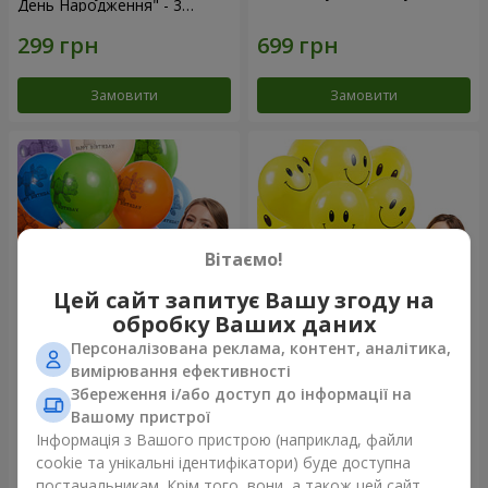
День Народження" - 3
кульки
Замовити
Замовити
Вітаємо!
Цей сайт запитує Вашу згоду на
обробку Ваших даних
Персоналізована реклама, контент, аналітика,
Коллекция шариков "День
Колекція кульок "Смайлики"
вимірювання ефективності
рождения" (с Тедди)
- 5 кульок
Збереження і/або доступ до інформації на
Вашому пристрої
Інформація з Вашого пристрою (наприклад, файли
cookie та унікальні ідентифікатори) буде доступна
Замовити
Замовити
постачальникам. Крім того, вони, а також цей сайт