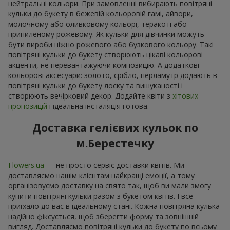
нейтральні кольори. При замовленні вибирають повітряні
кульки до букету в бежевій кольоровій гамі, айвори,
молочному або оливковому кольорі, теракоті або
припиленому рожевому. Як кульки для дівчинки можуть
бути вироби ніжно рожевого або бузкового кольору. Такі
повітряні кульки до букету створюють цікаві кольорові
акценти, не перевантажуючи композицію. А додаткові
кольорові аксесуари: золото, срібло, перламутр додають в
повітряні кульки до букету лоску та вишуканості і
створюють вечірковий декор. Додайте квіти з
хітових
пропозицій
і ідеальна інсталяція готова.
Доставка гелієвих кульок по
м.Берестечку
Flowers.ua
— не просто сервіс доставки квітів. Ми
доставляємо нашім клієнтам найкращі емоції, а тому
організовуємо доставку на свято так, щоб ви мали змогу
купити повітряні кульки разом з букетом квітів. І все
приїхало до вас в ідеальному стані. Кожна повітряна кулька
надійно фіксується, щоб зберегти форму та зовнішній
вигляд. Доставляємо повітряні кульки до букету по всьому