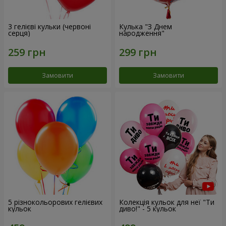
3 гелієві кульки (червоні
Кулька "З Днем
серця)
народження"
Замовити
Замовити
5 різнокольорових гелієвих
Колекція кульок для неї "Ти
кульок
диво!" - 5 кульок