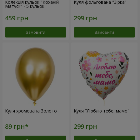
Колекція кульок "Коханій
Куля фольгована "Зірка"
Матусі!" - 5 кульок
Замовити
Замовити
Куля хромована Золото
Куля "Люблю тебе, мамо"