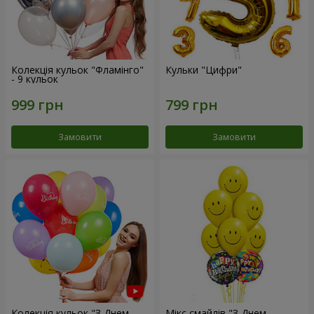
Колекція кульок "Фламінго"
Кульки "Цифри"
- 9 кульок
Замовити
Замовити
Колекція кульок "З Днем
Мікс смайлів "З Днем