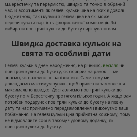
м.Берестечку та передмістю, швидко та точно в обраний
час. В асортименті як гелієві кульки ціна на яких є доволі
бюджетною, так і кульки з гелієм ціна на які може
перевищувати вартість флористичної композиції. Які
вибирати повітряні кульки до букету вирішувати вам.
Швидка доставка кульок на
свята та особливі дати
Гелієві кульки з днем народження, на річницю,
весілля
чи
повітряні кульки до букету, як сюрприз на ранок — ми
знаємо, як важливо не запізнитися. Саме тому ми
докладаємо максимум зусиль, щоб привезти замовлення
максимально швидко. Доставляємо повітряні кульки до
букету по м.Берестечку протягом кількох годин. А якщо вам
потрібен подарунок повітряні кульки до букету на певну
дату та час приймаємо передзамовлення і виконуємо ваші
побажання. На гелеві кульки ціна прийнятна кожному, тому
не відмовляйте собі в такому чудовому доданку, як
повітряні кульки до букету.