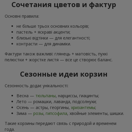
Сочетания цветов и фактур
Основні правила:
не більше трьох основних кольорів;
пастель + яскраві акценти;
близькі відтінки — для елегантності;
контрасти — для динаміки.
Фактури також важливі: глянець + матовість, пухкі
пелюстки + жорстке листя — все це створює баланс.
Сезонные идеи корзин
Сезонность додає унікальності:
Весна —
тюльпаны
, нарциссы, гиацинты;
Лето — ромашки, лаванда, подсолнухи;
Осень — астры, георгины,
хризантемы
;
Зима —
розы
,
гипсофила
, хвойные элементы, шишки.
Такие корзины передают связь с природой и временем
года.