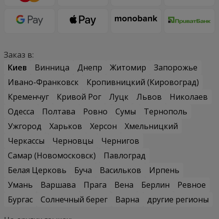
Заказ в:
Киев
Винница
Днепр
Житомир
Запорожье
Ивано-Франковск
Кропивницкий (Кировоград)
Кременчуг
Кривой Рог
Луцк
Львов
Николаев
Одесса
Полтава
Ровно
Сумы
Тернополь
Ужгород
Харьков
Херсон
Хмельницкий
Черкассы
Черновцы
Чернигов
Самар (Новомосковск)
Павлоград
Белая Церковь
Буча
Васильков
Ирпень
Умань
Варшава
Прага
Вена
Берлин
Ревное
Бургас
Солнечный берег
Варна
другие регионы