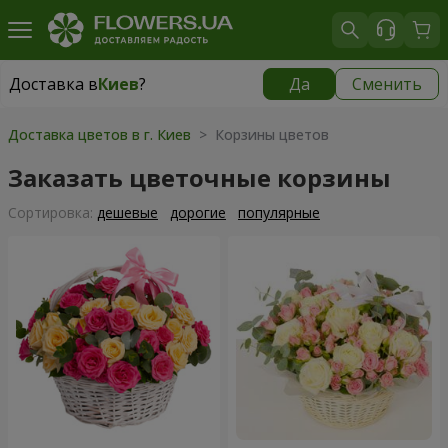
Доставка в
Киев
?
Да
Сменить
Доставка в
Киев
|
бесплатно
Доставка цветов в г. Киев
> Корзины цветов
Заказать цветочные корзины
Cортировка:
дешевые
дорогие
популярные