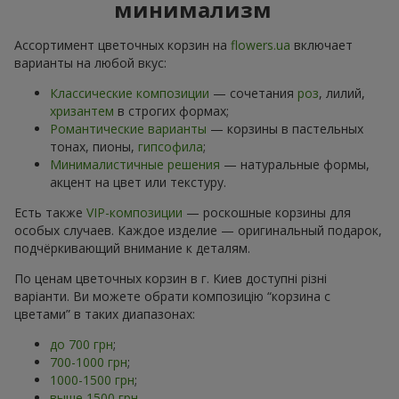
минимализм
Ассортимент цветочных корзин на
flowers.ua
включает
варианты на любой вкус:
Классические композиции
— сочетания
роз
, лилий,
хризантем
в строгих формах;
Романтические варианты
— корзины в пастельных
тонах, пионы,
гипсофила
;
Минималистичные решения
— натуральные формы,
акцент на цвет или текстуру.
Есть также
VIP-композиции
— роскошные корзины для
особых случаев. Каждое изделие — оригинальный подарок,
подчёркивающий внимание к деталям.
По ценам цветочных корзин в г. Киев доступні різні
варіанти. Ви можете обрати композицію “корзина с
цветами” в таких диапазонах:
до 700 грн
;
700-1000 грн
;
1000-1500 грн
;
выше 1500 грн
.