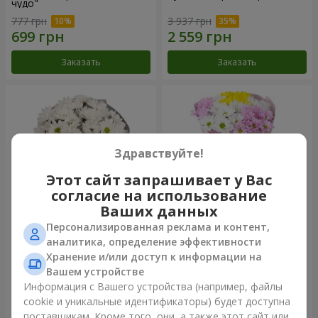
чудо"
777 грн
3 937 грн
Заказать
Заказать
Здравствуйте!
Этот сайт запрашивает у Вас
согласие на использование
Ваших данных
Персонализированная реклама и контент,
Букет "Киото" из 5 белых
Букет "Времена года"
аналитика, определение эффективности
хризантем
Хранение и/или доступ к информации на
999 грн
1 199 грн
Вашем устройстве
Информация с Вашего устройства (например, файлы
cookie и уникальные идентификаторы) будет доступна
Заказать
Заказать
поставщикам. Кроме того, они, а также этот сайт или