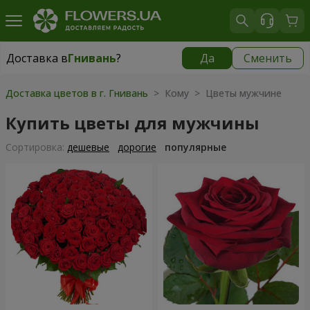
Доставка в
Гнивань
?
Да
Сменить
Доставка в
Гнивань
|
бесплатно
Доставка цветов в г. Гнивань
> Кому > Цветы мужчине
Купить цветы для мужчины
Cортировка:
дешевые
дорогие
популярные