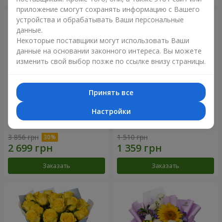
приложение смогут сохранять информацию с Вашего
устройства и обрабатывать Ваши персональные
данные.
Некоторые поставщики могут использовать Ваши
данные на основании законного интереса. Вы можете
изменить свой выбор позже по ссылке внизу страницы.
Принять все
Настройки
Букет "Крещатик"
Букет "Мы и лето"
3 856 грн
1 510 грн
Заказать
Заказать