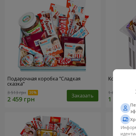
Подарочная коробка "Сладкая
Композиция
сказка"
3 513 грн
1 666 грн
Заказать
Пе
эф
Хр
Информ
иденти