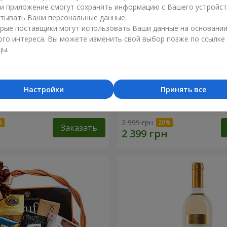
ли приложение смогут сохранять информацию с Вашего устройст
тывать Ваши персональные данные.
рые поставщики могут использовать Ваши данные на основани
ого интереса. Вы можете изменить свой выбор позже по ссылке
цы.
Настройки
Принять все
 корзина "Детский
Подарочная корзина "Аму
2 999 грн
Заказать