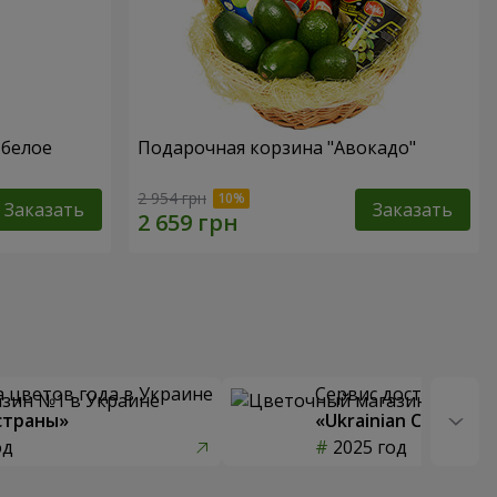
 белое
Подарочная корзина "Авокадо"
2 954 грн
Заказать
Заказать
 цветов года в Украине
Сервис доставки цв
страны»
«Ukrainian Choice»
од
2025 год