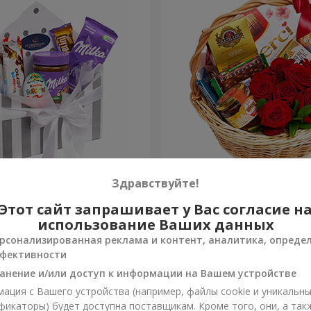
 "Сладкая нежность"
Подарочная корзина "Кла
Здравствуйте!
Этот сайт запрашивает у Вас согласие н
4 074 грн
Заказать
использование Ваших данных
рсонализированная реклама и контент, аналитика, опреде
фективности
анение и/или доступ к информации на Вашем устройстве
ация с Вашего устройства (например, файлы cookie и уникальн
фикаторы) будет доступна поставщикам. Кроме того, они, а так