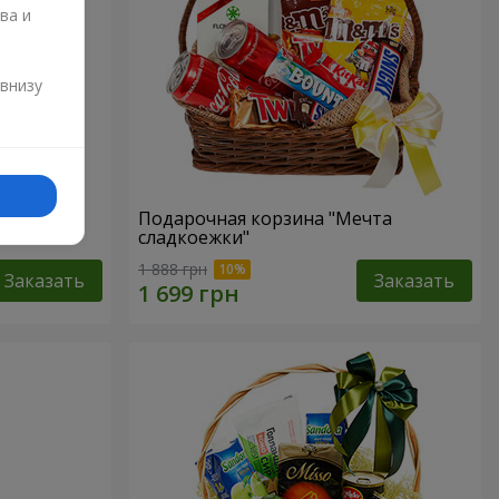
ва и
и
 внизу
р"
Подарочная корзина "Мечта
сладкоежки"
1 888 грн
Заказать
Заказать