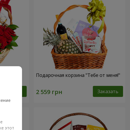
ссика"
Подарочная корзина "Тебе от меня!"
а
Заказать
Заказать
ление
ые
же этот