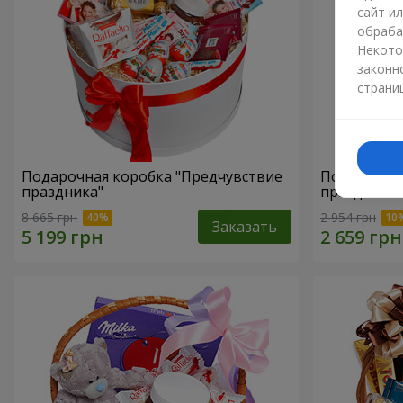
сайт и
обраба
Некото
законн
страни
Подарочная коробка "Предчувствие
Подарочная
праздника"
праздник!"
8 665 грн
2 954 грн
Заказать