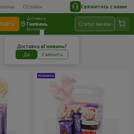
азины
Отзывы
Свяжитесь с нами
Доставка в
Найти
Гнивань
Cтатус заказа
бесплатно
Доставка в
Гнивань
?
Да
Сменить