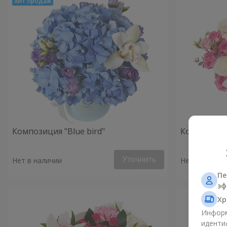
Композиция "Blue bird"
Композиция
Уточнить
Нет в наличии
Нет в наличи
Пе
эф
Хр
Информ
иденти