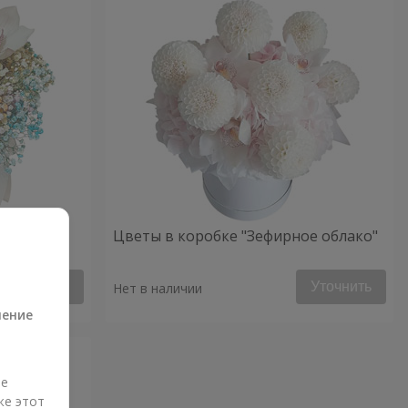
ое
Цветы в коробке "Зефирное облако"
а
Уточнить
Уточнить
Нет в наличии
ление
ые
же этот