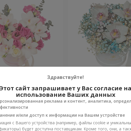
 "Квитка Цисык"
Цветы в коробке "Радужн
Здравствуйте!
настроение"
Этот сайт запрашивает у Вас согласие н
Уточнить
и
Нет в наличии
использование Ваших данных
рсонализированная реклама и контент, аналитика, опреде
фективности
анение и/или доступ к информации на Вашем устройстве
ация с Вашего устройства (например, файлы cookie и уникальн
фикаторы) будет доступна поставщикам. Кроме того, они, а так