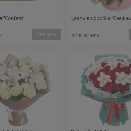
 "Confetti"
Цветы в коробке "Снежны
Уточнить
и
Нет в наличии
здная вспышка"
Букет "Изумруд"