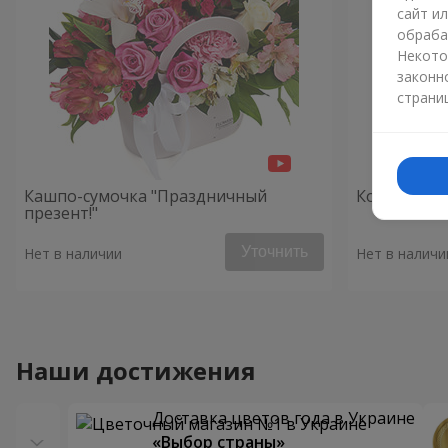
сайт и
обраба
Некото
законн
страни
Кашпо-сумочка "Праздничный
Композици
презент!"
Уточнить
Нет в наличии
Нет в наличи
Наши достижения
Доставка цветов года в Украине
«Выбор страны»