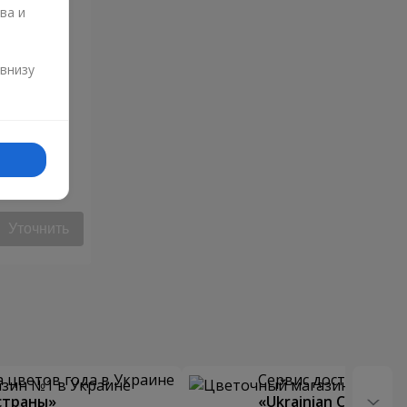
ва и
и
 внизу
ца"
Уточнить
 цветов года в Украине
Сервис доставки цв
страны»
«Ukrainian Choice»