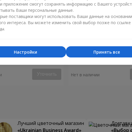
ли приложение смогут сохранять информацию с Вашего устройст
тывать Ваши персональные данные.
рые поставщики могут использовать Ваши данные на основани
ого интереса. Вы можете изменить свой выбор позже по ссылке
цы.
Настройки
Принять все
я "Монако"
Композиция "Биение серд
Уточнить
и
Нет в наличии
Лучший цветочный магазин
Доставка
«Ukrainian Business Award»
«Выбор 