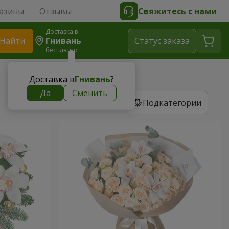
азины
Отзывы
Свяжитесь с нами
Доставка в
Найти
Гнивань
Cтатус заказа
бесплатно
Доставка в
Гнивань
?
Да
Сменить
Подкатегории