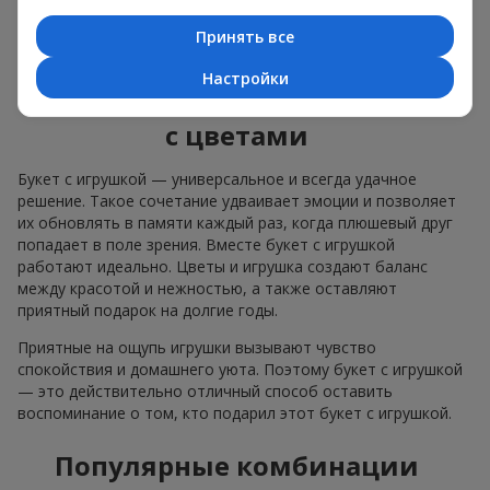
чтобы сделать подарок в г. Гнивань незабываемым.
Принять все
Как мягкая игрушка
Настройки
подчеркивает эмоции вместе
с цветами
Букет с игрушкой — универсальное и всегда удачное
решение. Такое сочетание удваивает эмоции и позволяет
их обновлять в памяти каждый раз, когда плюшевый друг
попадает в поле зрения. Вместе букет с игрушкой
работают идеально. Цветы и игрушка создают баланс
между красотой и нежностью, а также оставляют
приятный подарок на долгие годы.
Приятные на ощупь игрушки вызывают чувство
спокойствия и домашнего уюта. Поэтому букет с игрушкой
— это действительно отличный способ оставить
воспоминание о том, кто подарил этот букет с игрушкой.
Популярные комбинации