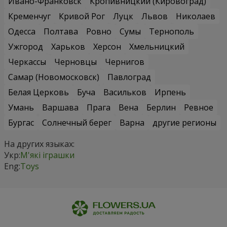
Ивано-Франковск
Кропивницкий (Кировоград)
Кременчуг
Кривой Рог
Луцк
Львов
Николаев
Одесса
Полтава
Ровно
Сумы
Тернополь
Ужгород
Харьков
Херсон
Хмельницкий
Черкассы
Черновцы
Чернигов
Самар (Новомосковск)
Павлоград
Белая Церковь
Буча
Васильков
Ирпень
Умань
Варшава
Прага
Вена
Берлин
Ревное
Бургас
Солнечный берег
Варна
другие регионы
На других языках:
Укр:
М'які іграшки
Eng:
Toys