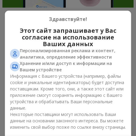
Здравствуйте!
Мягкие игрушки в г. Гнивань —
Этот сайт запрашивает у Вас
лучшее дополнение к букетам
согласие на использование
Ваших данных
Букет цветов в подарок — это не про материальные
ценности, а про искренние эмоции и приятные
Персонализированная реклама и контент,
воспоминания. А что, если мягкая игрушка усиливает их и
аналитика, определение эффективности
остается в памяти надолго? Именно поэтому букет с
Хранение и/или доступ к информации на
игрушкой стал одним из самых популярных вариантов
Вашем устройстве
подарка — простого, искреннего и очень теплого. Когда к
Информация с Вашего устройства (например, файлы
цветам добавляется плюшевый мишка, зайчик или другой
cookie и уникальные идентификаторы) будет доступна
персонаж, подарок «букет с игрушкой» оставляет больше
поставщикам. Кроме того, они, а также этот сайт или
воспоминаний.
приложение смогут сохранять информацию с Вашего
устройства и обрабатывать Ваши персональные
Букет с игрушкой подходит как для
девочек младшего
данные.
возраста
, так и
для любимых женщин
, и даже
для коллег по
Некоторые поставщики могут использовать Ваши
работе
в определенных случаях. Такой подарок
данные на основании законного интереса. Вы можете
подчеркивает искреннюю заботу, уют и желание сделать
изменить свой выбор позже по ссылке внизу страницы.
человеку приятно. На
flowers.ua
можно найти
разнообразные предложения на любой вкус и бюджет,