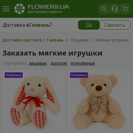
Доставка в
Гнивань
?
Да
Сменить
Доставка в
Гнивань
|
бесплатно
Доставка цветов в г. Гнивань
> Подарки > Мягкие игрушки
Заказать мягкие игрушки
Cортировка:
дешевые
дорогие
популярные