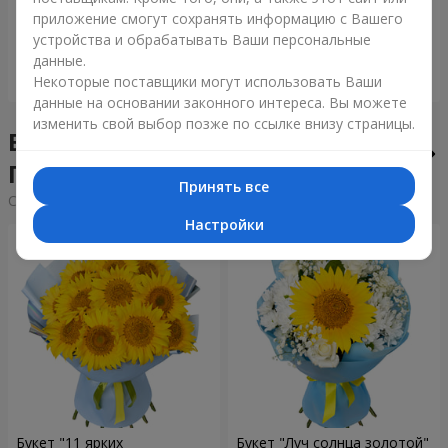
приложение смогут сохранять информацию с Вашего
6 091 грн
1 288 грн
устройства и обрабатывать Ваши персональные
данные.
Заказать
Заказать
Некоторые поставщики могут использовать Ваши
данные на основании законного интереса. Вы можете
изменить свой выбор позже по ссылке внизу страницы.
Букеты недели в городе
Гнивань
Принять все
Cортировка:
дешевые
дорогие
Настройки
Букет "11 ярких
Букет "Луч солнца золотой"