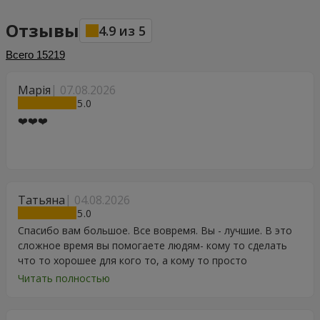
Отзывы
4.9
из
5
Всего
15219
Марія
07.08.2026
5
❤️❤️❤️
Татьяна
04.08.2026
5
Спасибо вам большое. Все вовремя. Вы - лучшие. В это
сложное время вы помогаете людям- кому то сделать
что то хорошее для кого то, а кому то просто
порадоваться цветам, подарку, тортику, поздравлению.
Читать полностью
Особенно, если человек сам себе не может купить даже
в свой День Рождения. Спасибо