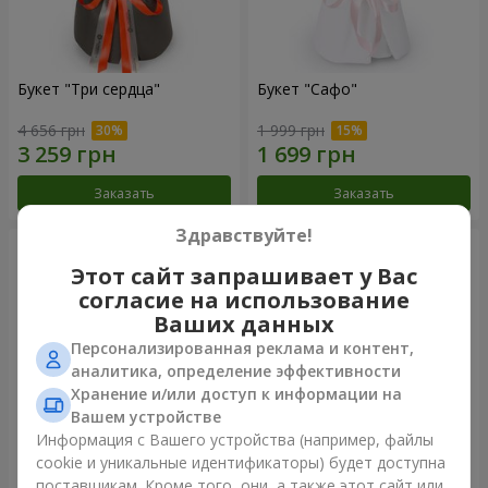
Букет "Три сердца"
Букет "Сафо"
4 656 грн
1 999 грн
Заказать
Заказать
Здравствуйте!
Этот сайт запрашивает у Вас
согласие на использование
Ваших данных
Персонализированная реклама и контент,
аналитика, определение эффективности
Хранение и/или доступ к информации на
Вашем устройстве
Информация с Вашего устройства (например, файлы
cookie и уникальные идентификаторы) будет доступна
Букет "Tarnis"
Монобукет из 9 белых роз
поставщикам. Кроме того, они, а также этот сайт или