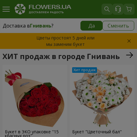
Доставка в
Гнивань
?
Да
Сменить
Доставка в
Гнивань
|
бесплатно
Цветы простоят 5 дней или
мы заменим букет
ХИТ продаж в городе Гнивань
Букет в ЭКО упаковке "15
Букет "Цветочный бал"
красных роз"