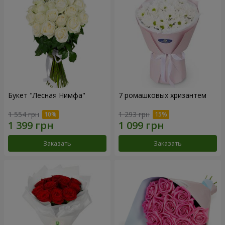
Букет "Лесная Нимфа"
7 ромашковых хризантем
1 554 грн
1 293 грн
Заказать
Заказать