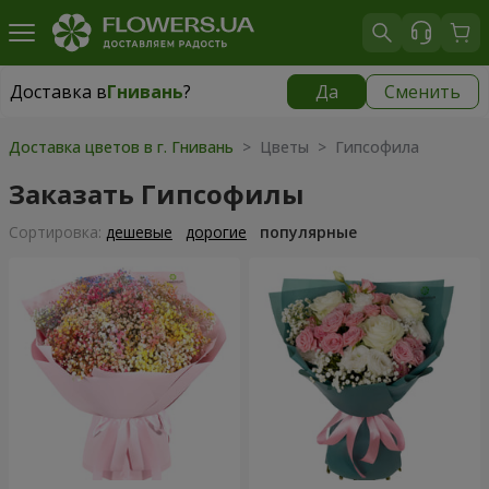
Доставка в
Гнивань
?
Да
Сменить
Доставка в
Гнивань
|
бесплатно
Доставка цветов в г. Гнивань
> Цветы > Гипсофила
Заказать Гипсофилы
Cортировка:
дешевые
дорогие
популярные