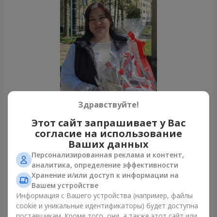
Здравствуйте!
Этот сайт запрашивает у Вас
согласие на использование
Ваших данных
Все фото доставок
Персонализированная реклама и контент,
Заказать этот товар
аналитика, определение эффективности
Хранение и/или доступ к информации на
Вашем устройстве
Наши клиенты
Информация с Вашего устройства (например, файлы
cookie и уникальные идентификаторы) будет доступна
поставщикам. Кроме того, они, а также этот сайт или