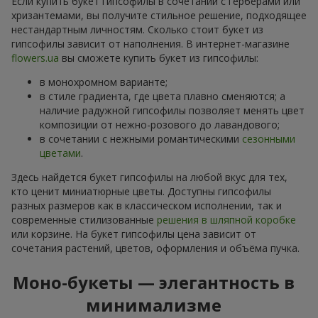
Если купить букет гипсофилы в сочетании с герберами или
хризантемами, вы получите стильное решение, подходящее
нестандартным личностям. Сколько стоит букет из
гипсофилы зависит от наполнения. В интернет-магазине
flowers.ua
вы сможете купить букет из гипсофилы:
в монохромном варианте;
в стиле градиента, где цвета плавно сменяются; а
наличие радужной гипсофилы позволяет менять цвет
композиции от нежно-розового до лавандового;
в сочетании с нежными романтическими
сезонными
цветами
.
Здесь найдется букет гипсофилы на любой вкус для тех,
кто ценит миниатюрные цветы. Доступны гипсофилы
разных размеров как в классическом исполнении, так и
современные стилизованные
решения в шляпной коробке
или корзине. На букет гипсофилы цена зависит от
сочетания растений, цветов, оформления и объёма пучка.
Моно-букеты — элегантность в
минимализме