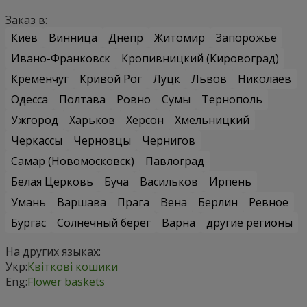
Заказ в:
Киев
Винница
Днепр
Житомир
Запорожье
Ивано-Франковск
Кропивницкий (Кировоград)
Кременчуг
Кривой Рог
Луцк
Львов
Николаев
Одесса
Полтава
Ровно
Сумы
Тернополь
Ужгород
Харьков
Херсон
Хмельницкий
Черкассы
Черновцы
Чернигов
Самар (Новомосковск)
Павлоград
Белая Церковь
Буча
Васильков
Ирпень
Умань
Варшава
Прага
Вена
Берлин
Ревное
Бургас
Солнечный берег
Варна
другие регионы
На других языках:
Укр:
Квіткові кошики
Eng:
Flower baskets