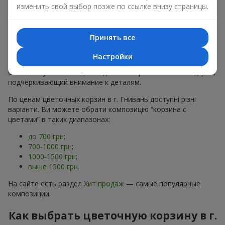
хризантем
в строгих формах;
изменить свой выбор позже по ссылке внизу страницы.
Романтические варианты
— корзины в пастельных
тонах, пионы,
гипсофила
;
Минималистичные решения
— натуральные формы,
Принять все
акцент на цвет или текстуру.
Настройки
Есть также
VIP-композиции
— роскошные корзины для
особых случаев. Каждое изделие — оригинальный подарок,
подчёркивающий внимание к деталям.
По ценам цветочных корзин в г. Гнивань доступні різні
варіанти. Ви можете обрати композицію “корзина с
цветами” в таких диапазонах:
до 700 грн
;
700-1000 грн
;
1000-1500 грн
;
выше 1500 грн
.
На сайте есть раздел
Хит продаж
— самые популярные
композиции.
Как выбрать цветочную корзину в г.