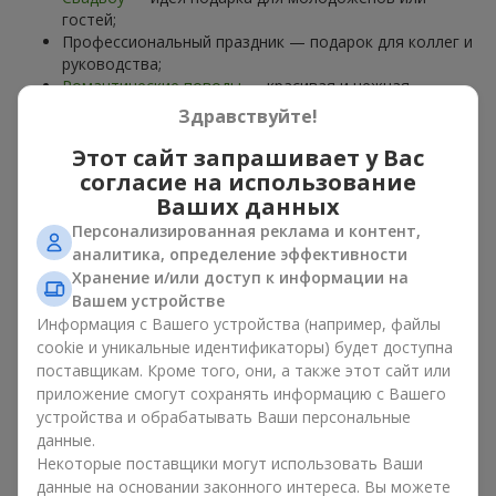
гостей;
Профессиональный праздник — подарок для коллег и
руководства;
Романтические поводы
— красивая и нежная
композиция;
Здравствуйте!
Корпоративные события
— подарок деловому
партнёру.
Этот сайт запрашивает у Вас
согласие на использование
Цветочная корзина — универсальный подарок для любого
Ваших данных
возраста. Стильные ручные композиции позволяют
Персонализированная реклама и контент,
передать любые эмоции: благодарность, восхищение,
аналитика, определение эффективности
поддержку,
любовь
.
Хранение и/или доступ к информации на
Вашем устройстве
Виды цветочных корзин в г.
Информация с Вашего устройства (например, файлы
Гнивань: классика, романтика,
cookie и уникальные идентификаторы) будет доступна
поставщикам. Кроме того, они, а также этот сайт или
минимализм
приложение смогут сохранять информацию с Вашего
устройства и обрабатывать Ваши персональные
Ассортимент цветочных корзин на
flowers.ua
включает
данные.
варианты на любой вкус:
Некоторые поставщики могут использовать Ваши
Классические композиции
— сочетания
роз
, лилий,
данные на основании законного интереса. Вы можете