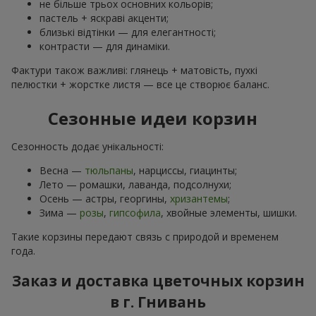
не більше трьох основних кольорів;
пастель + яскраві акценти;
близькі відтінки — для елегантності;
контрасти — для динаміки.
Фактури також важливі: глянець + матовість, пухкі
пелюстки + жорстке листя — все це створює баланс.
Сезонные идеи корзин
Сезонность додає унікальності:
Весна —
тюльпаны
, нарциссы, гиацинты;
Лето — ромашки, лаванда, подсолнухи;
Осень — астры, георгины,
хризантемы
;
Зима —
розы
,
гипсофила
, хвойные элементы, шишки.
Такие корзины передают связь с природой и временем
года.
Заказ и доставка цветочных корзин
в г. Гнивань