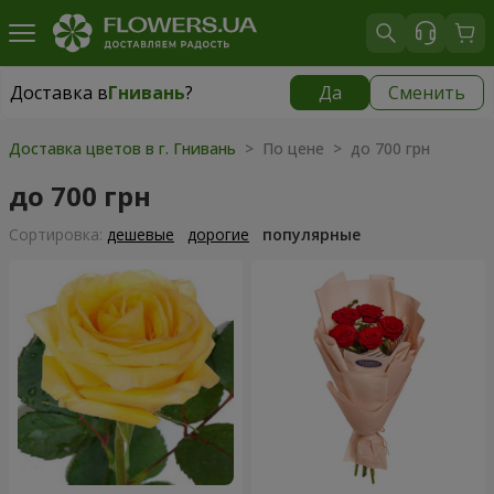
Доставка в
Гнивань
?
Да
Сменить
Доставка в
Гнивань
|
бесплатно
Доставка цветов в г. Гнивань
> По цене > до 700 грн
до 700 грн
Cортировка:
дешевые
дорогие
популярные