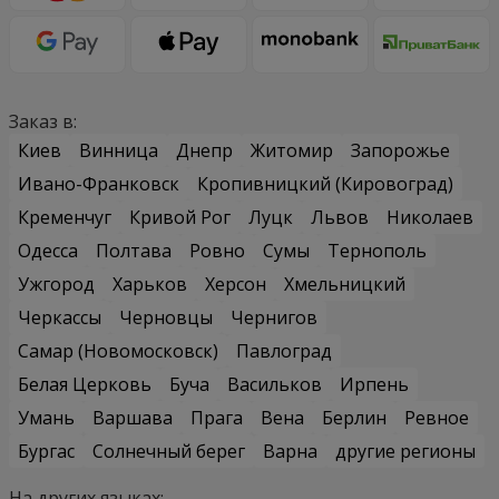
Заказ в:
Киев
Винница
Днепр
Житомир
Запорожье
Ивано-Франковск
Кропивницкий (Кировоград)
Кременчуг
Кривой Рог
Луцк
Львов
Николаев
Одесса
Полтава
Ровно
Сумы
Тернополь
Ужгород
Харьков
Херсон
Хмельницкий
Черкассы
Черновцы
Чернигов
Самар (Новомосковск)
Павлоград
Белая Церковь
Буча
Васильков
Ирпень
Умань
Варшава
Прага
Вена
Берлин
Ревное
Бургас
Солнечный берег
Варна
другие регионы
На других языках: