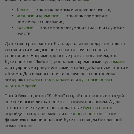
белые
— как знак нежных и искренних чувств;
розовые
и
кремовые
— как знак внимания и
цветочного признания;
красные
— как символ безумной страсти и глубоких
чувств.
Даже одна роза может быть идеальным подарком, однако
сегодня эти изящные цветы часто звучат в новых
сочетаниях. Например, красные розы с посланием, как
букет цветов "Люблю", дополняют кремовыми
эустомами
или пудровыми ранункулюсами, чтобы добавить мягкости и
объёма. Для нежного, почти воздушного настроения
выбирают
пионы
с
тюльпанами
или
кустовые розы
с
альстромерией
.
Такой букет цветов "Люблю" создаёт нежность в каждой
цветке и выглядит как цветы с тонким посланием. А для
тех, кто хочет купить нестандартные
букеты цветов
,
подойдут авторские миксы из
сезонных цветов
— они
формируют эмоциональный букет с сердцем без лишней
помпезности.