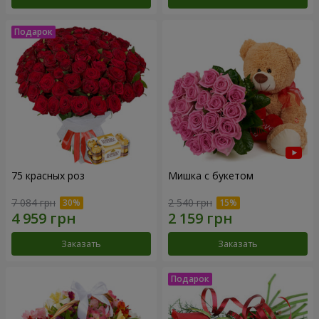
75 красных роз
Мишка с букетом
7 084 грн
2 540 грн
Заказать
Заказать