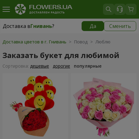
Доставка в
Гнивань
?
Да
Сменить
Доставка в
Гнивань
|
бесплатно
Доставка цветов в г. Гнивань
> Повод > Люблю
Заказать букет для любимой
Cортировка:
дешевые
дорогие
популярные