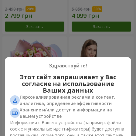
3 499 грн
5 856 грн
Заказать
Заказать
Здравствуйте!
Этот сайт запрашивает у Вас
согласие на использование
Ваших данных
Персонализированная реклама и контент,
Букет "Сказка моей жизни"
Корзина "Ангелочек"
аналитика, определение эффективности
Хранение и/или доступ к информации на
2 221 грн
1 949 грн
Вашем устройстве
Информация с Вашего устройства (например, файлы
cookie и уникальные идентификаторы) будет доступна
Заказать
Заказать
поставщикам. Кроме того, они, а также этот сайт или