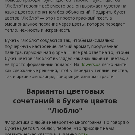
"Люблю" говорит всё вместо вас; он выражает чувства на
языке цветов, понятном без объяснений. Подарить букет
цветов "Люблю" — это не просто красивый жест, а
эмоциональное послание через цветы, которое передаёт
тепло, нежность и искренность.
Букеты "Люблю" создаются так, чтобы максимально
подчеркнуть настроение. Лёгкий аромат, продуманная
палитра, гармоничная форма — всё работает на то, чтобы
букет цветов "Люблю" выглядел как знак любви в цветах, а
не просто формальный подарок. На
flowers.ua
легко найти
как сдержанные решения, чтобы передать тёплые чувства,
так и яркие композиции, говорящие языком страсти.
Варианты цветовых
сочетаний в букете цветов
"Люблю"
Флористика о любви невероятно многогранна. Но говоря о
букете цветов "Люблю", первое, что приходит на ум —
романтическая классика, а именно
розы
: