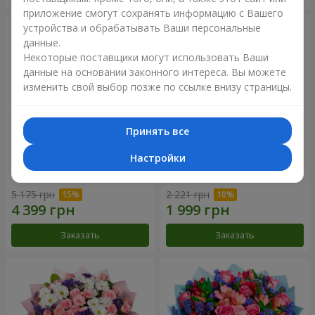
приложение смогут сохранять информацию с Вашего
устройства и обрабатывать Ваши персональные
данные.
Некоторые поставщики могут использовать Ваши
данные на основании законного интереса. Вы можете
изменить свой выбор позже по ссылке внизу страницы.
Принять все
Настройки
51 белая хризантема
Романтический букет
"Очарование"
5 175 грн
2 221 грн
Заказать
Заказать