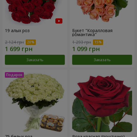
19 алых роз
Букет "Коралловая
романтика"
2 124 грн
1 293 грн
Заказать
Заказать
75 белых роз
Роза красная (поштучно)