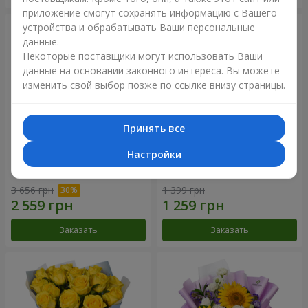
приложение смогут сохранять информацию с Вашего
устройства и обрабатывать Ваши персональные
данные.
Некоторые поставщики могут использовать Ваши
данные на основании законного интереса. Вы можете
изменить свой выбор позже по ссылке внизу страницы.
Принять все
Настройки
Букет "Крещатик"
Букет "Мы и лето"
3 656 грн
1 399 грн
Заказать
Заказать