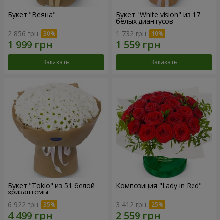
Букет "Веяна"
Букет "White vision" из 17
белых диантусов
2 856 грн
1 732 грн
Заказать
Заказать
Букет "Tokio" из 51 белой
Композиция "Lady in Red"
хризантемы
6 922 грн
3 412 грн