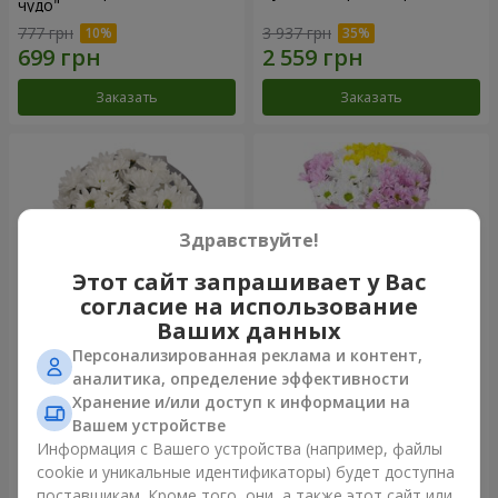
чудо"
777 грн
3 937 грн
Заказать
Заказать
Здравствуйте!
Этот сайт запрашивает у Вас
согласие на использование
Ваших данных
Персонализированная реклама и контент,
Букет "Киото" из 5 белых
Букет "Времена года"
аналитика, определение эффективности
хризантем
Хранение и/или доступ к информации на
999 грн
1 124 грн
Вашем устройстве
Информация с Вашего устройства (например, файлы
cookie и уникальные идентификаторы) будет доступна
Заказать
Заказать
поставщикам. Кроме того, они, а также этот сайт или