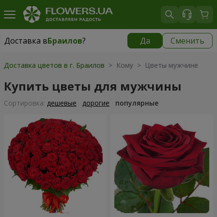
Доставка в
Браилов
?
Да
Сменить
Доставка в
Браилов
|
550 грн
Доставка цветов в г. Браилов
> Кому > Цветы мужчине
Купить цветы для мужчины
Cортировка:
дешевые
дорогие
популярные