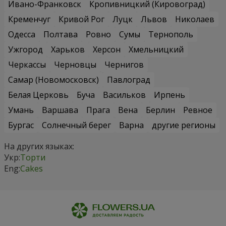
Ивано-Франковск
Кропивницкий (Кировоград)
Кременчуг
Кривой Рог
Луцк
Львов
Николаев
Одесса
Полтава
Ровно
Сумы
Тернополь
Ужгород
Харьков
Херсон
Хмельницкий
Черкассы
Черновцы
Чернигов
Самар (Новомосковск)
Павлоград
Белая Церковь
Буча
Васильков
Ирпень
Умань
Варшава
Прага
Вена
Берлин
Ревное
Бургас
Солнечный берег
Варна
другие регионы
На других языках:
Укр:
Торти
Eng:
Cakes