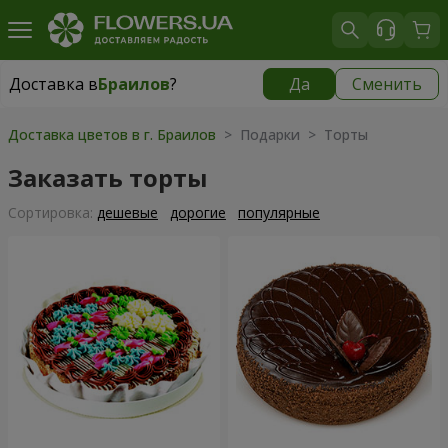
Доставка в
Браилов
?
Да
Сменить
Доставка в
Браилов
|
550 грн
Доставка цветов в г. Браилов
> Подарки > Торты
Заказать торты
Cортировка:
дешевые
дорогие
популярные