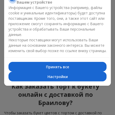
Вашем устройстве
красота и вкус в одном
Информация с Вашего устройства (например, файлы
подарке
cookie и уникальные идентификаторы) будет доступна
поставщикам. Кроме того, они, а также этот сайт или
приложение смогут сохранять информацию с Вашего
Торты с живыми цветами — это современное сочетание
флористики и гастрономической эстетики. Эксклюзивный
устройства и обрабатывать Ваши персональные
десерт в паре с
изысканным букетом
выглядит эффектно,
данные.
стильно и подчёркивает значимость события —
дня
Некоторые поставщики могут использовать Ваши
рождения
,
рождения ребёнка
или
корпоратива
.
данные на основании законного интереса. Вы можете
изменить свой выбор позже по ссылке внизу страницы.
В композиции букет цветов с тортом живые растения
задают эмоциональное настроение, а кондитерский декор
завершает сладкий праздничный акцент. Такой десерт с
Принять все
украшениями из любимых цветов отлично смотрится и на
праздничном столе, и на фотографиях.
Настройки
Как заказать торт к букету
онлайн с доставкой по
Браилову?
Чтобы заказать букет цветов с тортом с доставкой по