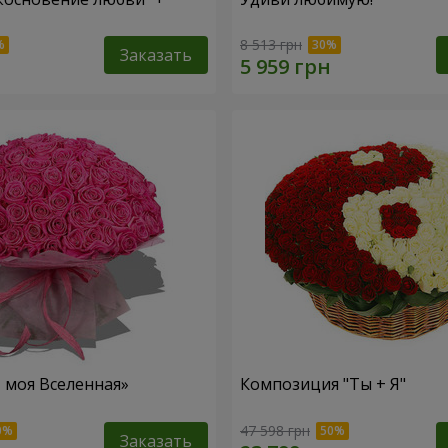
8 513 грн
Заказать
– моя Вселенная»
Композиция "Ты + Я"
47 598 грн
Заказать