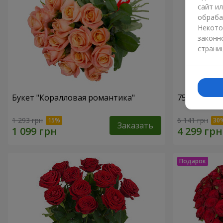
сайт и
обраба
Некото
законн
страни
Букет "Коралловая романтика"
75 белых р
1 293 грн
6 141 грн
Заказать