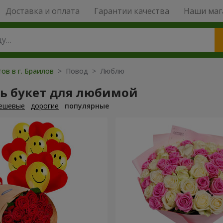
Доставка и оплата
Гарантии качества
Наши маг
ов в г. Браилов
> Повод > Люблю
ть букет для любимой
ешевые
дорогие
популярные