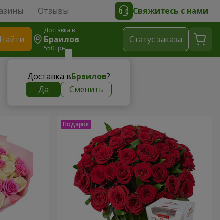
азины
Отзывы
Свяжитесь с нами
Доставка в
Найти
Браилов
Cтатус заказа
550 грн
Доставка в
Браилов
?
Да
Сменить