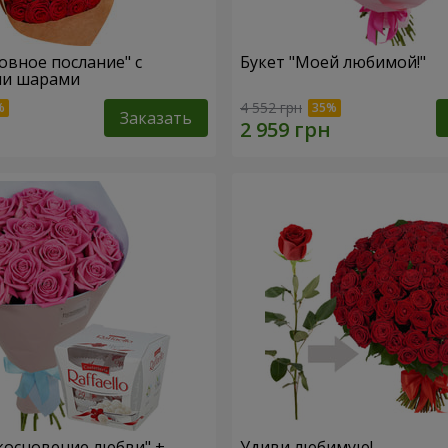
овное послание" с
Букет "Моей любимой!"
и шарами
4 552 грн
Заказать
косновение любви" +
Удиви любимую!