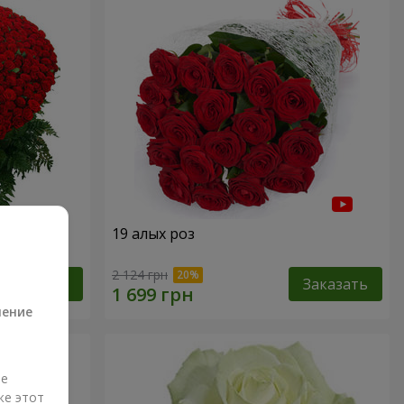
19 алых роз
а
2 124 грн
Заказать
Заказать
ление
ые
же этот