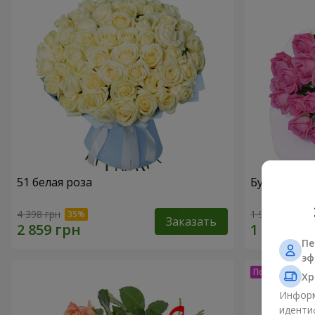
51 белая роза
Букет из ро
4 398 грн
1 999 грн
Заказать
Пе
эф
Хр
Информ
иденти