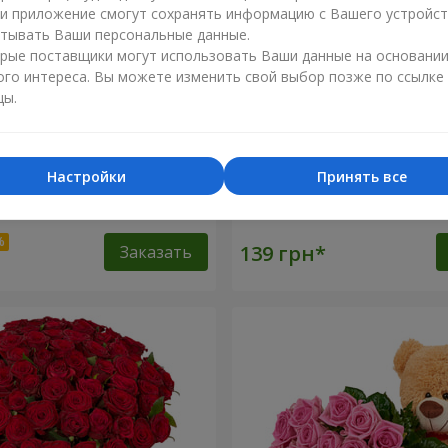
ли приложение смогут сохранять информацию с Вашего устройст
тывать Ваши персональные данные.
рые поставщики могут использовать Ваши данные на основани
ого интереса. Вы можете изменить свой выбор позже по ссылке
цы.
Настройки
Принять все
оз
Роза красная (поштучно)
Заказать