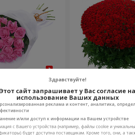
з "Быть с тобой"
1000 роз!
Здравствуйте!
Этот сайт запрашивает у Вас согласие н
99 332 грн
Заказать
использование Ваших данных
рсонализированная реклама и контент, аналитика, опреде
фективности
анение и/или доступ к информации на Вашем устройстве
ация с Вашего устройства (например, файлы cookie и уникальн
фикаторы) будет доступна поставщикам. Кроме того, они, а так