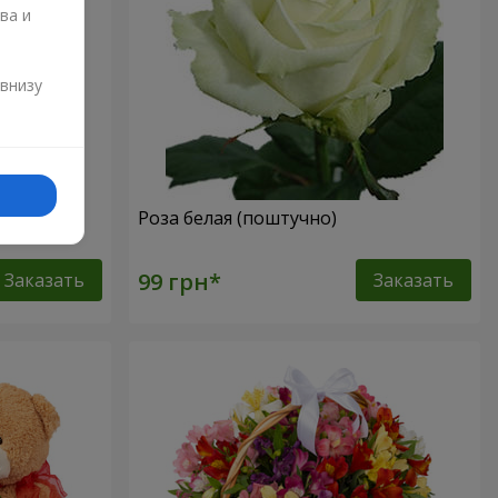
ва и
и
 внизу
Роза белая (поштучно)
Заказать
Заказать