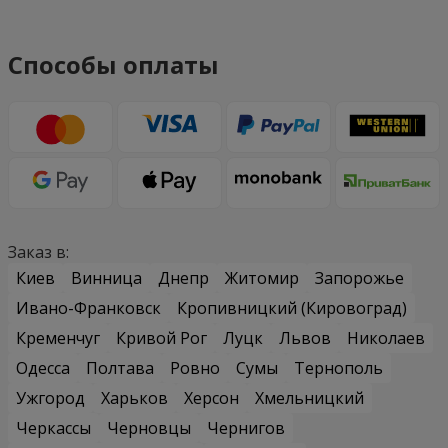
Способы оплаты
Заказ в:
Киев
Винница
Днепр
Житомир
Запорожье
Ивано-Франковск
Кропивницкий (Кировоград)
Кременчуг
Кривой Рог
Луцк
Львов
Николаев
Одесса
Полтава
Ровно
Сумы
Тернополь
Ужгород
Харьков
Херсон
Хмельницкий
Черкассы
Черновцы
Чернигов