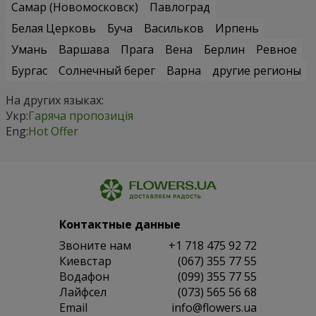
Самар (Новомосковск)
Павлоград
Белая Церковь
Буча
Васильков
Ирпень
Умань
Варшава
Прага
Вена
Берлин
Ревное
Бургас
Солнечный берег
Варна
другие регионы
На других языках:
Укр:
Гаряча пропозиція
Eng:
Hot Offer
Контактные данные
Звоните нам
+1 718 475 92 72
Киевстар
(067) 355 77 55
Водафон
(099) 355 77 55
Лайфсел
(073) 565 56 68
Email
info@flowers.ua