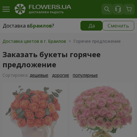
Доставка в
Браилов
?
Да
Сменить
Доставка в
Браилов
|
550 грн
Доставка цветов в г. Браилов
> Горячее предложение
Заказать букеты горячее
предложение
Cортировка:
дешевые
дорогие
популярные