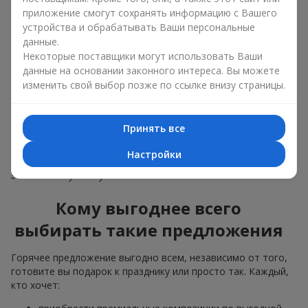
композиции продаются быстрее, чтобы освободить
приложение смогут сохранять информацию с Вашего
место для новых авторских букетов;
устройства и обрабатывать Ваши персональные
поступления большой партии цветов — когда мы
понимаем, что цветов заказано больше, чем нужно,
данные.
делаем привлекательные варианты дешевле,
Некоторые поставщики могут использовать Ваши
сохранив качество.
данные на основании законного интереса. Вы можете
изменить свой выбор позже по ссылке внизу страницы.
Цветы из раздела “Горячее предложение” разлетаются как
горячие пирожки. Поэтому можете не сомневаться: они
свежие, качественные и будут радовать ваших
близких
Принять все
людей
и знакомых довольно долго. А ещё вы получите
настоящий премиальный сервис и современные идеи
Настройки
цветочного оформления, такие как
цветы в коробке
,
заказывая букеты у нас.
Кому выгоднее всего
выбирать такие предложения
Горячее предложение выгодно всем, независимо от того,
готовите вы подарок к празднику или просто так. Каждый,
кто хочет: