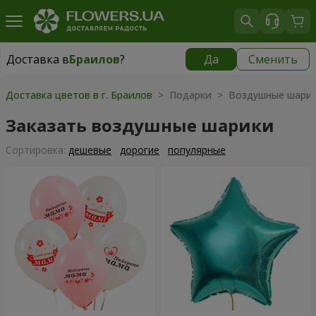
Доставка в
Браилов
?
Да
Сменить
Доставка в
Браилов
|
550 грн
Доставка цветов в г. Браилов
> Подарки > Воздушные шари
Заказать воздушные шарики
Cортировка:
дешевые
дорогие
популярные