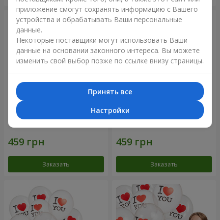
приложение смогут сохранять информацию с Вашего
устройства и обрабатывать Ваши персональные
данные.
Некоторые поставщики могут использовать Ваши
данные на основании законного интереса. Вы можете
изменить свой выбор позже по ссылке внизу страницы.
Принять все
Настройки
Коллекция шариков
Коллекция шариков
"Смайлики" - 5 шариков
"Люблю" - 5 шариков
Заказать
Заказать