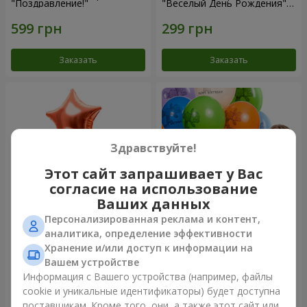
"Поздравление!"
"Веселый День Рождения" -
3 шарика
Заказать
Заказать
Здравствуйте!
Этот сайт запрашивает у Вас
согласие на использование
Ваших данных
Персонализированная реклама и контент,
Фонтан шаров “Мир чудес”
Коллекция шариков "День
аналитика, определение эффективности
рождения" (с Тедди)
Хранение и/или доступ к информации на
Вашем устройстве
Информация с Вашего устройства (например, файлы
cookie и уникальные идентификаторы) будет доступна
Заказать
Заказать
поставщикам. Кроме того, они, а также этот сайт или